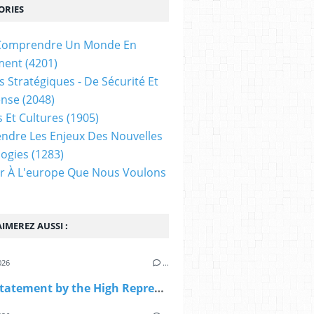
ORIES
t Comprendre Un Monde En
ment
(4201)
s Stratégiques - De Sécurité Et
ense
(2048)
s Et Cultures
(1905)
dre Les Enjeux Des Nouvelles
ogies
(1283)
ir À L'europe Que Nous Voulons
IMEREZ AUSSI :
026
…
Gaza: Statement by the High Representative on behalf of the European Union