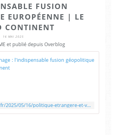
ENSABLE FUSION
E EUROPÉENNE | LE
 CONTINENT
16 MAI 2025
E et publié depuis Overblog
Politique étr
À
l
'
E
s
t
https://legrandcontinent.eu/fr/2025/05/16/politique-etrangere-et-voisinage-lindispensable-fusion-geopolitique-europeenne/
,
l
e
r
e