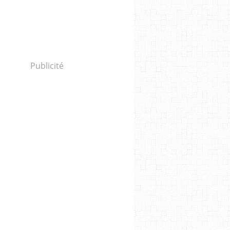
Publicité
angère et voisinage : l'indispensable fusion géop