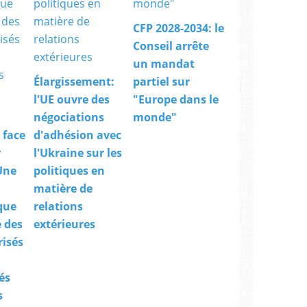
a
i
CFP 2028-2034: le
r
Conseil arrête
e
s
un mandat
.
Élargissement:
partiel sur
P
l'UE ouvre des
"Europe dans le
a
négociations
monde"
r
t
 face
d'adhésion avec
o
r
l'Ukraine sur les
u
Une
politiques en
t
a
matière de
u
que
relations
x
 des
extérieures
f
r
risés
o
n
és
t
s
i