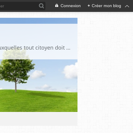
Connexion
+
Créer mon blog
Ce blog est destiné à stimuler l'intérêt du lecteur pour des questions de société auxquelles tout citoyen doit être en mesure d'apporter des réponses, individuelles ou collectives, en conscience et en responsabilité !