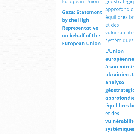
Gaza: Statement
by the High
Representative
on behalf of the
European Union
L'Union
européenne
à son miroi
ukrainien :
analyse
géostratégi
approfondie
équilibres b
et des
vulnérabilit
systémique