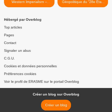
Western Imperialism –
Géopolitique du "28e État"
Yakov M. Rabkin
européen, par Luca Picotti |
Le Grand Continent >
Hébergé par Overblog
Top articles
Pages
Contact
Signaler un abus
C.G.U.
Cookies et données personnelles
Préférences cookies
Voir le profil de ERASME sur le portail Overblog
Créer un blog sur Overblog
Créer un blog