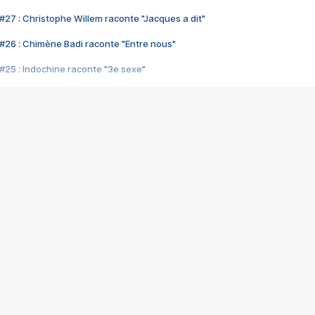
#27 : Christophe Willem raconte "Jacques a dit"
#26 : Chimène Badi raconte "Entre nous"
#25 : Indochine raconte "3e sexe"
#24 : Zaho raconte "C'est chelou"
#23 : Patrick Bruel raconte "Au café des délices"
#22 : Kyo raconte "Le chemin"
#21 : Nolwenn Leroy raconte "Cassé"
#20 : Patrick Hernandez raconte "Born to be alive"
#19 : Lorie raconte "Près de moi"
#18 : Michael Jones raconte "A nos actes manqués" (avec Jean-Jacque
#17 : Khaled raconte "Aïcha"
#16 : Corneille raconte "Parce qu'on vient de loin"