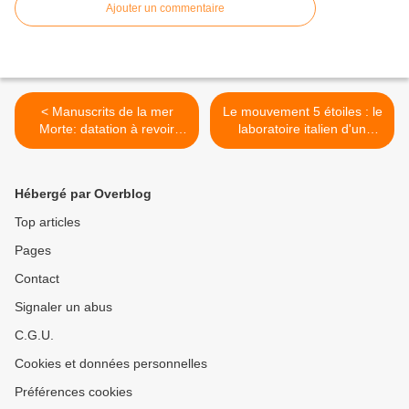
Ajouter un commentaire
< Manuscrits de la mer
Le mouvement 5 étoiles : le
Morte: datation à revoir
laboratoire italien d'un
avec l’IA? par Erez Linn -
populisme numérique, par
JForum.fr avec ILH
Cédric Stanghellini - IRIS >
Hébergé par Overblog
Top articles
Pages
Contact
Signaler un abus
C.G.U.
Cookies et données personnelles
Préférences cookies