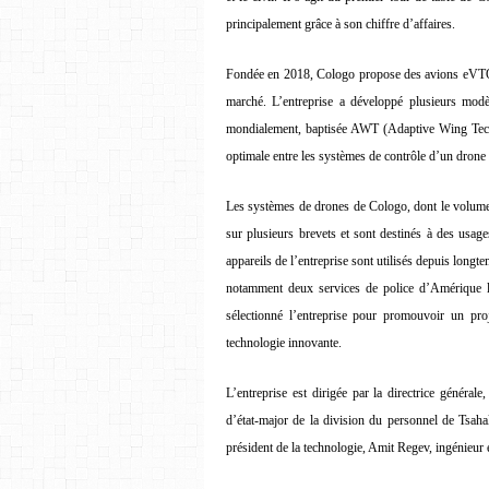
principalement grâce à son chiffre d’affaires.
Fondée en 2018, Cologo propose des avions eVTOL 
marché. L’entreprise a développé plusieurs modè
mondialement, baptisée AWT (Adaptive Wing Technol
optimale entre les systèmes de contrôle d’un drone e
Les systèmes de drones de Cologo, dont le volume 
sur plusieurs brevets et sont destinés à des usages
appareils de l’entreprise sont utilisés depuis longt
notamment deux services de police d’Amérique 
sélectionné l’entreprise pour promouvoir un pro
technologie innovante.
L’entreprise est dirigée par la directrice général
d’état-major de la division du personnel de Tsahal
président de la technologie, Amit Regev, ingénieur 