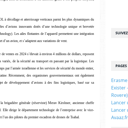
à décollage et atterrissage verticaux parmi les plus dynamiques du
les d’avions innovants dotés d’une technologie unique et brevetée
SUIVE
ogy). Les ailes flottantes de l’appareil permettent une intégration
t d’un avion, et s’adaptent aux variations de vent.
de ventes en 2024 s’élevait à environ 4 millions de dollars, reposent
 variés, de la sécurité au transport en passant par la logistique. Les
PAGES
emps par l’armée israélienne et les services de sécurité du monde entier,
latine. Récemment, des organismes gouvernementaux ont également
Erasme
jet de développement d’avions à des fins logistiques, basé sur sa
Exister
Rovere)
Lancer 
e, la brigadière générale (réserviste) Merav Kirshner, ancienne cheffe
Lancer 
. Elle dirige le département technologie de l’entreprise avec le vice-
Avaaz.fr
et l’un des pilotes du premier escadron de drones de Tsahal.