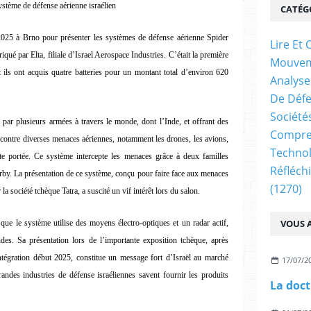
stème de défense aérienne israélien
CATÉG
025 à Brno pour présenter les systèmes de défense aérienne Spider
Lire E
qué par Elta, filiale d’Israel Aerospace Industries. C’était la première
Mouve
t ils ont acquis quatre batteries pour un montant total d’environ 620
Analyse
De Déf
Société
 par plusieurs armées à travers le monde, dont l’Inde, et offrant des
Compren
s contre diverses menaces aériennes, notamment les drones, les avions,
Technol
urte portée. Ce système intercepte les menaces grâce à deux familles
Réfléch
erby. La présentation de ce système, conçu pour faire face aux menaces
(1270)
a société tchèque Tatra, a suscité un vif intérêt lors du salon.
VOUS A
e le système utilise des moyens électro-optiques et un radar actif,
es. Sa présentation lors de l’importante exposition tchèque, après
ntégration début 2025, constitue un message fort d’Israël au marché
17/07/2
randes industries de défense israéliennes savent fournir les produits