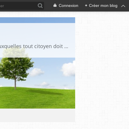
Connexion
+
Créer mon blog
Ce blog est destiné à stimuler l'intérêt du lecteur pour des questions de société auxquelles tout citoyen doit être en mesure d'apporter des réponses, individuelles ou collectives, en conscience et en responsabilité !