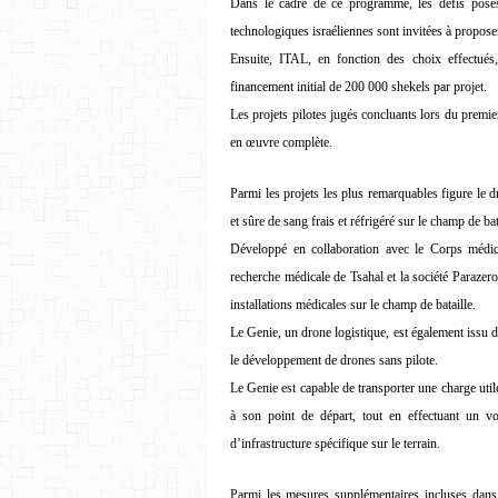
Dans le cadre de ce programme, les défis posés 
technologiques israéliennes sont invitées à propose
Ensuite, ITAL, en fonction des choix effectués
financement initial de 200 000 shekels par projet.
Les projets pilotes jugés concluants lors du premier
en œuvre complète.
Parmi les projets les plus remarquables figure le 
et sûre de sang frais et réfrigéré sur le champ de bat
Développé en collaboration avec le Corps médica
recherche médicale de Tsahal et la société Parazero,
installations médicales sur le champ de bataille.
Le Genie, un drone logistique, est également issu d
le développement de drones sans pilote.
Le Genie est capable de transporter une charge util
à son point de départ, tout en effectuant un v
d’infrastructure spécifique sur le terrain.
Parmi les mesures supplémentaires incluses dan