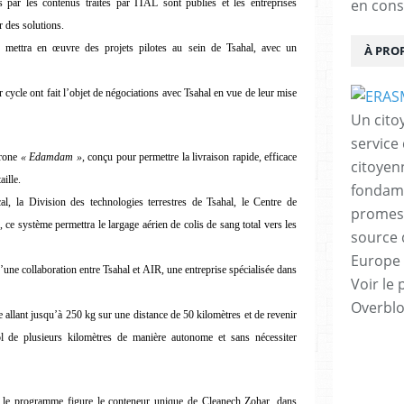
en cons
par les contenus traités par ITAL sont publiés et les entreprises
r des solutions.
, mettra en œuvre des projets pilotes au sein de Tsahal, avec un
À PRO
 cycle ont fait l’objet de négociations avec Tsahal en vue de leur mise
Un cito
service
drone
« Edamdam »
, conçu pour permettre la livraison rapide, efficace
citoyen
aille.
fondame
l, la Division des technologies terrestres de Tsahal, le Centre de
promess
 ce système permettra le largage aérien de colis de sang total vers les
source 
Europe 
’une collaboration entre Tsahal et AIR, une entreprise spécialisée dans
Voir le 
Overbl
e allant jusqu’à 250 kg sur une distance de 50 kilomètres et de revenir
ol de plusieurs kilomètres de manière autonome et sans nécessiter
s le programme figure le conteneur unique de Cleanech Zohar, dans