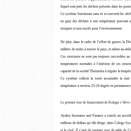
lequel sont jetés les déchets présents dans les poste
Ce système fonctionne sans tri et convertit les déch
en gaz) des déchets à une température pouvant a
toxiques et non nocifs pour l’environnement.
De plus, dans le cadre de l’effort de guerre, la Di
milliers de tentes à travers le pays, et même au-delà 
Ces structures ne sont pas toujours raccordées au r
températures normales à l’intérieur de ces struct
capacité de la société Thermotra à réguler la tempér
Ce système collecte la rosée accumulée la nuit e
température à environ 25-24 degrés en permanence,
Le premier tour de financement de Kolugu s’élève à
Ayalon Insurance and Finance a conclu un accord p
millions de dollars qu’elle dirige, dans Cologo Sy
et le civil. Il s’agit du premier tour de table de