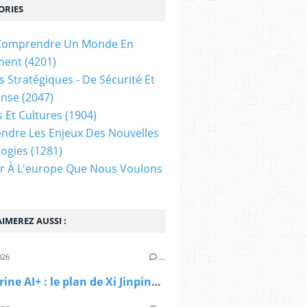
ORIES
t Comprendre Un Monde En
ment
(4201)
s Stratégiques - De Sécurité Et
ense
(2047)
s Et Cultures
(1904)
dre Les Enjeux Des Nouvelles
ogies
(1281)
ir À L'europe Que Nous Voulons
IMEREZ AUSSI :
026
…
La doctrine AI+ : le plan de Xi Jinping pour ruiner la Silicon Valley | Le Grand Continent