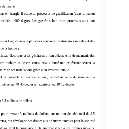
s de Tsahal.
ets en énergie. Il active un processus de gazéification (transformation
tteindre 1 000 degrés. Les gaz émis lors de ce processus sont non
vision Logistique a déployé des centaines de structures mobiles et des
de la frontière.
éseau électrique et les générateurs font défaut. Afin de maintenir des
ures mobiles et de ces tentes, Atal a lancé une expérience testant la
ature de ces installations grâce à un système unique.
t la convertit en énergie le jour, permettant ainsi de maintenir la
 même par 40-45 degrés à l’extérieur, ou 10-12 degrés.
 8,5 millions de dollars
our investir 3 millions de dollars, sur un tour de table total de 8,5
stems, qui développe des drones aux solutions uniques pour la sécurité
 Cologo, dont la croissance a été amorcée grâce à ses propres moyens,