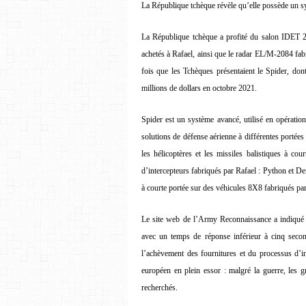
La République tchèque révèle qu’elle possède un sy
La République tchèque a profité du salon IDET 2
achetés à Rafael, ainsi que le radar EL/M-2084 fabri
fois que les Tchèques présentaient le Spider, don
millions de dollars en octobre 2021.
Spider est un système avancé, utilisé en opération
solutions de défense aérienne à différentes portée
les hélicoptères et les missiles balistiques à co
d’intercepteurs fabriqués par Rafael : Python et D
à courte portée sur des véhicules 8X8 fabriqués par l
Le site web de l’Army Reconnaissance a indiqué qu
avec un temps de réponse inférieur à cinq second
l’achèvement des fournitures et du processus d’i
européen en plein essor : malgré la guerre, les g
recherchés.