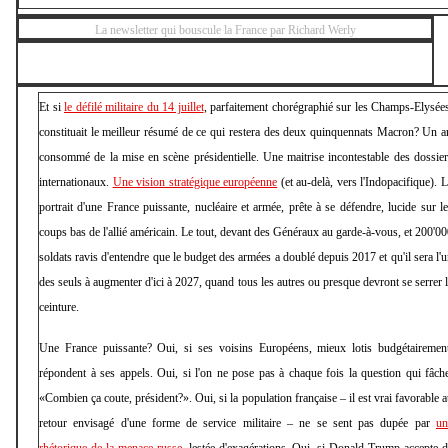
La newsletter qui bouscule la France par Richard Werly
Et si
le défilé militaire du 14 juillet
, parfaitement chorégraphié sur les Champs-Elysée
constituait le meilleur résumé de ce qui restera des deux quinquennats Macron? Un a
consommé de la mise en scène présidentielle. Une maitrise incontestable des dossie
internationaux.
Une vision stratégique européenne
(et au-delà, vers l'Indopacifique). 
portrait d'une France puissante, nucléaire et armée, prête à se défendre, lucide sur l
coups bas de l'allié américain. Le tout, devant des Généraux au garde-à-vous, et 200'0
soldats ravis d'entendre que le budget des armées a doublé depuis 2017 et qu'il sera l'
des seuls à augmenter d'ici à 2027, quand tous les autres ou presque devront se serrer 
ceinture.
Une France puissante? Oui, si ses voisins Européens, mieux lotis budgétairement
répondent à ses appels. Oui, si l'on ne pose pas à chaque fois la question qui fâch
«Combien ça coute, président?». Oui, si la population française – il est vrai favorable 
retour envisagé d'une forme de service militaire – ne se sent pas dupée par
un