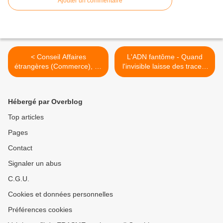
Ajouter un commentaire
< Conseil Affaires
L'ADN fantôme - Quand
étrangères (Commerce), 14
l'invisible laisse des traces,
juillet 2025
de Benjamin Allegrini >
Hébergé par Overblog
Top articles
Pages
Contact
Signaler un abus
C.G.U.
Cookies et données personnelles
Préférences cookies