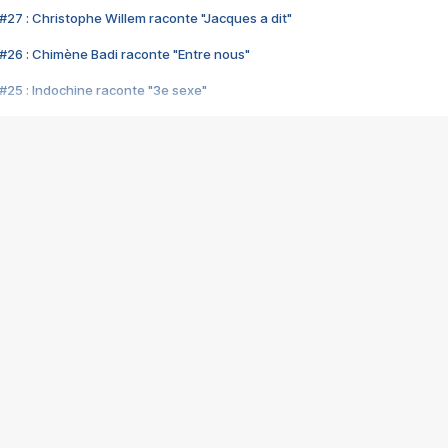
#27 : Christophe Willem raconte "Jacques a dit"
#26 : Chimène Badi raconte "Entre nous"
#25 : Indochine raconte "3e sexe"
#24 : Zaho raconte "C'est chelou"
#23 : Patrick Bruel raconte "Au café des délices"
#22 : Kyo raconte "Le chemin"
#21 : Nolwenn Leroy raconte "Cassé"
#20 : Patrick Hernandez raconte "Born to be alive"
#19 : Lorie raconte "Près de moi"
#18 : Michael Jones raconte "A nos actes manqués" (avec Jean-Jacque
#17 : Khaled raconte "Aïcha"
#16 : Corneille raconte "Parce qu'on vient de loin"