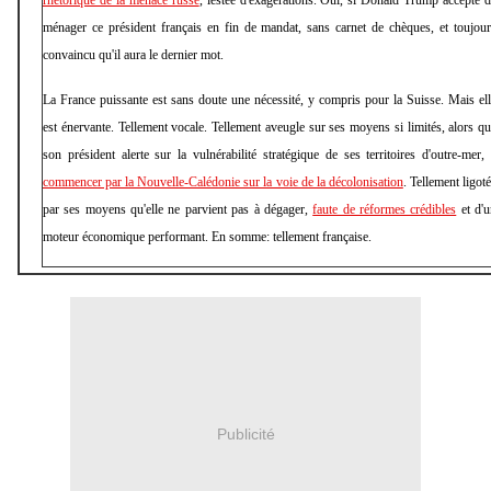
rhétorique de la menace russe
, lestée d'exagérations. Oui, si Donald Trump accepte 
ménager ce président français en fin de mandat, sans carnet de chèques, et toujou
convaincu qu'il aura le dernier mot.
La France puissante est sans doute une nécessité, y compris pour la Suisse. Mais el
est énervante. Tellement vocale. Tellement aveugle sur ses moyens si limités, alors q
son président alerte sur la vulnérabilité stratégique de ses territoires d'outre-mer,
commencer par la Nouvelle-Calédonie sur la voie de la décolonisation
. Tellement ligot
par ses moyens qu'elle ne parvient pas à dégager,
faute de réformes crédibles
et d'u
moteur économique performant. En somme: tellement française.
Publicité