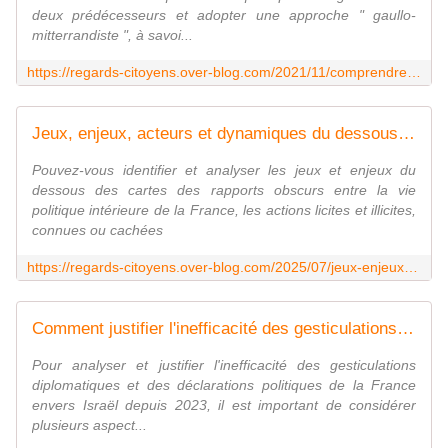
deux prédécesseurs et adopter une approche " gaullo-
mitterrandiste ", à savoi...
https://regards-citoyens.over-blog.com/2021/11/comprendre-le-monde-s5-13-alain-richard-diplomatie-d-emmanuel-macron-quelle-coherence-by-pascal-boniface.html
Jeux, enjeux, acteurs et dynamiques du dessous des cartes de la "Real Politik à la française" ? - Regards citoyens
Pouvez-vous identifier et analyser les jeux et enjeux du
dessous des cartes des rapports obscurs entre la vie
politique intérieure de la France, les actions licites et illicites,
connues ou cachées
https://regards-citoyens.over-blog.com/2025/07/jeux-enjeux-acteurs-et-dynamiques-du-dessous-des-cartes-de-la-real-politik-a-la-francaise.html
Comment justifier l'inefficacité des gesticulations diplomatiques et des déclarations politiques de la France envers Israël depuis 2023 ? - Regards citoyens
Pour analyser et justifier l'inefficacité des gesticulations
diplomatiques et des déclarations politiques de la France
envers Israël depuis 2023, il est important de considérer
plusieurs aspect...