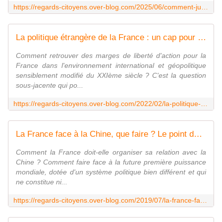
https://regards-citoyens.over-blog.com/2025/06/comment-justifier-l-inefficacite-des-gesticulations-diplomatiques-et-des-declarations-politiques-de-la-france-envers-israel-depuis-2023.html
La politique étrangère de la France : un cap pour les trente prochaines années, par Thierry de Montbrial - GeoStrategia - L'agora stratégique 2.0 - Regards citoyens
Comment retrouver des marges de liberté d'action pour la
France dans l'environnement international et géopolitique
sensiblement modifié du XXIème siècle ? C'est la question
sous-jacente qui po...
https://regards-citoyens.over-blog.com/2022/02/la-politique-etrangere-de-la-france-un-cap-pour-les-trente-prochaines-annees-par-thierry-de-montbrial-geostrategia-l-agora-strategiq
La France face à la Chine, que faire ? Le point de vue de Pascal Boniface (iris-france.org) - Regards citoyens
Comment la France doit-elle organiser sa relation avec la
Chine ? Comment faire face à la future première puissance
mondiale, dotée d'un système politique bien différent et qui
ne constitue ni...
https://regards-citoyens.over-blog.com/2019/07/la-france-face-a-la-chine-que-faire-le-point-de-vue-de-pascal-boniface-iris-france.org.html