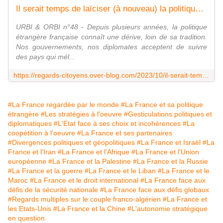
Il serait temps de laïciser (à nouveau) la politique étrangère française, par Edouard Husson (lecourrierdesstrateges.fr) - Regards citoyens
URBI & ORBI n°48 - Depuis plusieurs années, la politique
étrangère française connaît une dérive, loin de sa tradition.
Nos gouvernements, nos diplomates acceptent de suivre
des pays qui mél...
https://regards-citoyens.over-blog.com/2023/10/il-serait-temps-de-laiciser-a-nouveau-la-politique-etrangere-francaise-par-edouard-husson-lecourrierdesstrateges.fr.html
#La France regardée par le monde
#La France et sa politique
étrangère
#Les stratégies à l'oeuvre
#Gesticulations politiques et
diplomatiques
#L'Etat face à ses choix et incohérences
#La
coopétition à l'oeuvre
#La France et ses partenaires
#Divergences politiques et géopolitiques
#La France et Israël
#La
France et l'Iran
#La France et l'Afrique
#La France et l'Union
européenne
#La France et la Palestine
#La France et la Russie
#La France et la guerre
#La France et le Liban
#La France et le
Maroc
#La France et le droit international
#La France face aux
défis de la sécurité nationale
#La France face aux défis globaux
#Regards multiples sur le couple franco-algérien
#La France et
les Etats-Unis
#La France et la Chine
#L'autonomie stratégique
en question