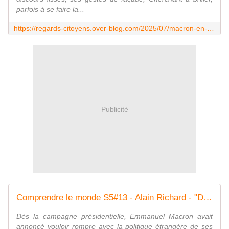
parfois à se faire la...
https://regards-citoyens.over-blog.com/2025/07/macron-en-scene-satire-d-une-diplomatie.html
Publicité
Comprendre le monde S5#13 - Alain Richard - "Diplomatie d'Emmanuel Macron : quelle cohérence ?" by Pascal Boniface - Regards citoyens
Dès la campagne présidentielle, Emmanuel Macron avait
annoncé vouloir rompre avec la politique étrangère de ses