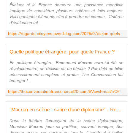
Évaluer si la France demeure une puissance mondiale
implique de considérer plusieurs critères et faits majeurs.
Voici quelques éléments clés à prendre en compte : Critères
d'évaluation Inf...
https://regards-citoyens.over-blog.com/2025/07/selon-quels-criteres-quels-faits-majeurs-et-quels-constats-objectifs-peut-on-evaluer-si-la-france-demeure-ou-non-une-puissance-mondiale-quels-en-sont-les-atouts-les-vulnerabilites-les-limites.html
Quelle politique étrangère, pour quelle France ?
En politique étrangère, Emmanuel Macron aura-t-il été un
révolutionnaire, un réaliste ou un héritier ? Par-delà un bilan
nécessairement complexe et profus, The Conversation fait
émerger l...
https://theconversationfrance.cmail20.com/t/ViewEmail/r/C6A82F1E970889FE2540EF23F30FEDED/CD5E14E64822067CF7E8006BBCB98688
"Macron en scène : satire d'une diplomatie" - Regards citoyens
Dans le théâtre flamboyant de la scène diplomatique,
Monsieur Macron joue sa partition, souvent ironique, Ses
discours lisses, ses gestes de façade, Cherchant à briller,