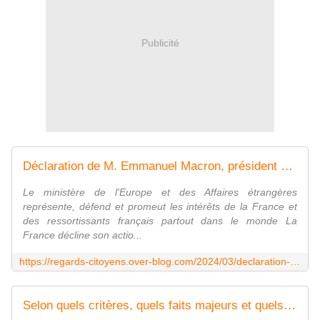
Publicité
Déclaration de M. Emmanuel Macron, président de la République, sur les défis et priorités de la politique étrangère de la France, à Paris le 1er septembre 2022 - Regards citoyens
Le ministère de l'Europe et des Affaires étrangères
représente, défend et promeut les intérêts de la France et
des ressortissants français partout dans le monde La
France décline son actio...
https://regards-citoyens.over-blog.com/2024/03/declaration-de-m.emmanuel-macron-president-de-la-republique-sur-les-defis-et-priorites-de-la-politique-etrangere-de-la-france-a-paris-le-1er-septembre-2022.html
Selon quels critères, quels faits majeurs et quels constats objectifs peut-on évaluer si la France demeure ou non une puissance mondiale ? Quels en sont les atouts, les vulnérabilités, les limites ? - Regards citoyens