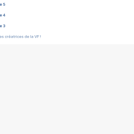
e 5
e 4
e 3
s créatrices de la VF !
e 2
e 1
e Mektoub My Love arrive enfin ! Rencontre avec Shaïn Boumedine et Sal
i : après Toni en famille
elle réalise le bouleversant Dites lui que je l'aime
ais ! Rencontre autour de Vie privée de Rebecca Zlotowski
 de Marguerite, Grave... Rencontre avec Ella Rumpf
 Les Rêveurs, un film intime sur la santé mentale
a avec un film sur le mouvement des Gilets jaunes