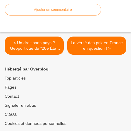
Ajouter un commentaire
< Un droit sans pays ?
La vérité des prix en France
Géopolitique du "28e État"
en question ! >
européen, par Luca Picotti |
Le Grand Continent
Hébergé par Overblog
Top articles
Pages
Contact
Signaler un abus
C.G.U.
Cookies et données personnelles