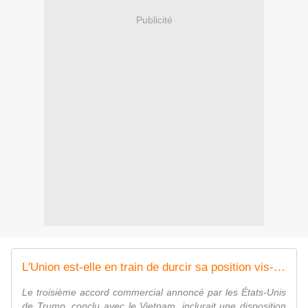
Publicité
L'Union est-elle en train de durcir sa position vis-à-vis de Pékin ? | Le Grand Continent
Le troisième accord commercial annoncé par les États-Unis
de Trump, conclu avec le Vietnam, inclurait une disposition