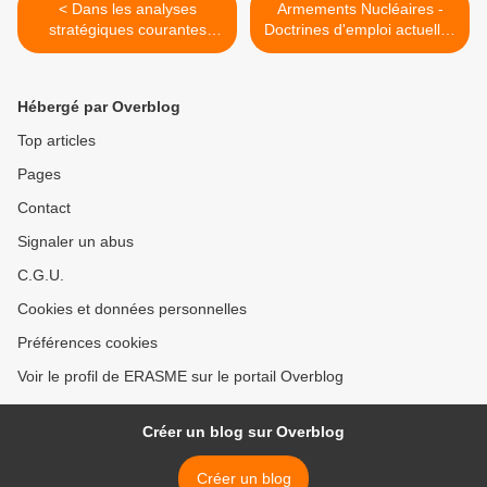
< Dans les analyses
Armements Nucléaires -
stratégiques courantes
Doctrines d'emploi actuelles
figure l’hypothèse d’une
des principaux états
menace constituée par ce
détenteurs >
que l’on qualifie de
Hébergé par Overblog
“bombes sales” ! En quoi
constitue-t-elle en réalité ?
Top articles
Est-elle crédible ?
Pages
Contact
Signaler un abus
C.G.U.
Cookies et données personnelles
Préférences cookies
Voir le profil de ERASME sur le portail Overblog
Créer un blog sur Overblog
Créer un blog