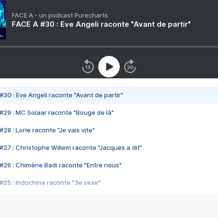
FACE A - un podcast Purecharts
FACE A #30 : Eve Angeli raconte "Avant de partir"
#30 : Eve Angeli raconte "Avant de partir"
#29 : MC Solaar raconte "Bouge de là"
28 : Lorie raconte "Je vais vite"
#27 : Christophe Willem raconte "Jacques a dit"
#26 : Chimène Badi raconte "Entre nous"
#25 : Indochine raconte "3e sexe"
#24 : Zaho raconte "C'est chelou"
#23 : Patrick Bruel raconte "Au café des délices"