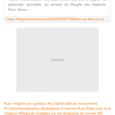
pastorale, synodale, au service du Peuple des baptisés.
Pour Vance, ...
https://legrandcontinent.eu/fr/2025/07/08/leon-xiv-face-a-j-d-vance-leglise-contre-lintegralisme-americain/
Publicité
#Les religions en question
#La Spiritualité en mouvement
#L'instrumentalisation idéologique à l'oeuvre
#Les Etats-Unis et le
religieux
#Regards multiples sur les dirigeants du monde
#Et