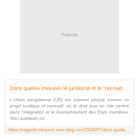
Publicité
Dans quelles mesures le juridisme et le "normatisme" de l'Union européenne participent-ils à en asseoir l'intérêt, la légitimité, la puissance, la crédibilité ? Dans quelles mesures participent-ils à renforcer la démocratie et l'Etat de droit en son sein, ou à contrario à les affaiblir ? - Regards citoyens
L'Union européenne (UE) est souvent perçue comme un
projet juridique et normatif, où le droit joue un rôle central
dans l'intégration et le fonctionnement des États membres.
Voici quelques po...
https://regards-citoyens.over-blog.com/2025/07/dans-quelles-mesures-le-juridisme-et-le-normatisme-de-l-union-europeenne-participent-ils-a-en-asseoir-l-interet-la-legitimite-la-puissance-la-credibilite-dans-quelles-mesures-participent-ils-a-renforcer-la-democratie-et-l-etat-de-droit-en-son-sein