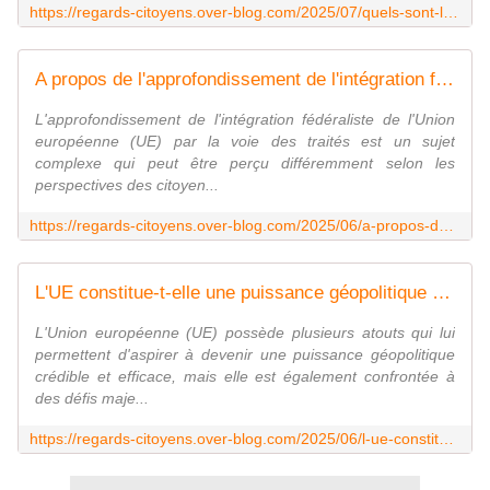
https://regards-citoyens.over-blog.com/2025/07/quels-sont-les-motifs-et-les-facteurs-geopolitiques-politiques-economiques.qui-ont-conduit-de-transformer-la-communaute-europeenne-en-union-europeenne.html
A propos de l'approfondissement de l'intégration fédéraliste de l'Union européenne par la voie des traités - Regards citoyens
L'approfondissement de l'intégration fédéraliste de l'Union
européenne (UE) par la voie des traités est un sujet
complexe qui peut être perçu différemment selon les
perspectives des citoyen...
https://regards-citoyens.over-blog.com/2025/06/a-propos-de-l-approfondissement-de-l-integration-federaliste-de-l-union-europeenne-par-la-voie-des-traites.html
L'UE constitue-t-elle une puissance géopolitique réellement crédible et efficace ? - Regards citoyens
L'Union européenne (UE) possède plusieurs atouts qui lui
permettent d'aspirer à devenir une puissance géopolitique
crédible et efficace, mais elle est également confrontée à
des défis maje...
https://regards-citoyens.over-blog.com/2025/06/l-ue-constitue-t-elle-une-puissance-geopolitique-reellement-credible-et-efficace.html