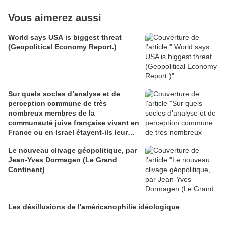
Vous aimerez aussi
World says USA is biggest threat
(Geopolitical Economy Report.)
Sur quels socles d’analyse et de
perception commune de très
nombreux membres de la
communauté juive française vivant en
France ou en Israel étayent-ils leur
rapprochement politique des
Le nouveau clivage géopolitique, par
mouvements et partis positionnés à
Jean-Yves Dormagen (Le Grand
l’extrême droite de l’échiquier
Continent)
politique français ?
Les désillusions de l'américanophilie idéologique