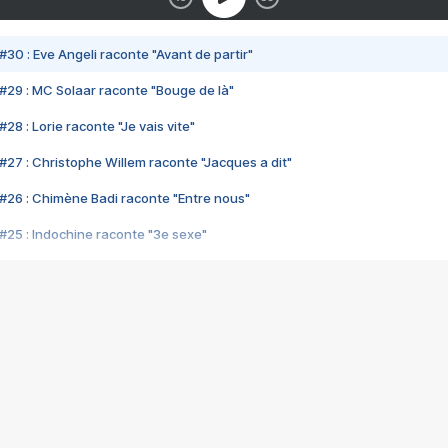
#30 : Eve Angeli raconte "Avant de partir"
#29 : MC Solaar raconte "Bouge de là"
28 : Lorie raconte "Je vais vite"
#27 : Christophe Willem raconte "Jacques a dit"
#26 : Chimène Badi raconte "Entre nous"
#25 : Indochine raconte "3e sexe"
#24 : Zaho raconte "C'est chelou"
#23 : Patrick Bruel raconte "Au café des délices"
#22 : Kyo raconte "Le chemin"
#21 : Nolwenn Leroy raconte "Cassé"
#20 : Patrick Hernandez raconte "Born to be alive"