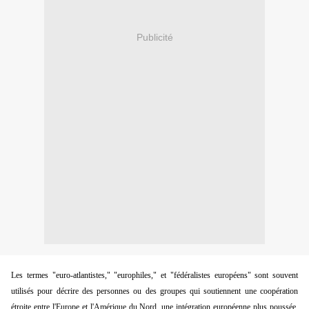
Publicité
Les termes "euro-atlantistes," "europhiles," et "fédéralistes européens" sont souvent
utilisés pour décrire des personnes ou des groupes qui soutiennent une coopération
étroite entre l'Europe et l'Amérique du Nord, une intégration européenne plus poussée,