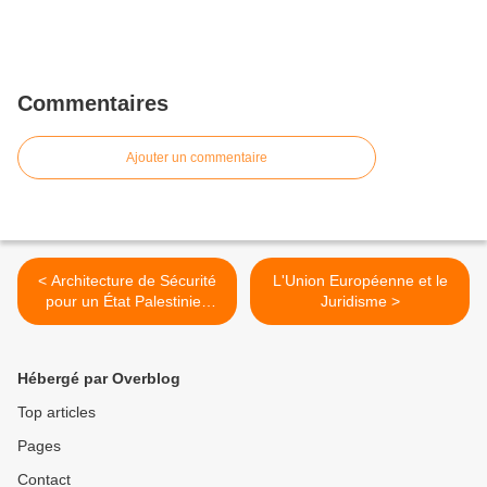
Commentaires
Ajouter un commentaire
< Architecture de Sécurité
L'Union Européenne et le
pour un État Palestinien
Juridisme >
Viable et Sûr : scenarios
envisageables et risques
associés
Hébergé par Overblog
Top articles
Pages
Contact