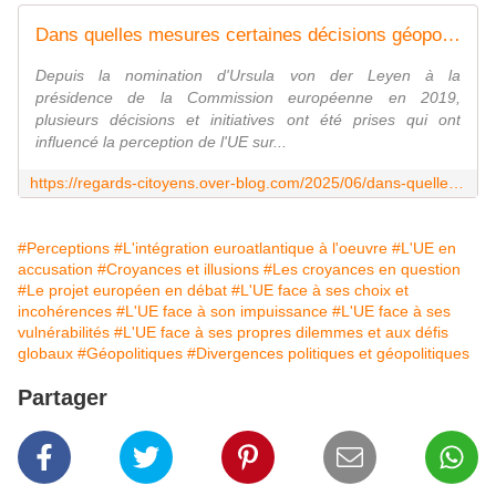
Dans quelles mesures certaines décisions géopolitiques, politiques, sanitaires et économiques prises par l'Union européenne depuis la nomination de Mme Von der Layen à la présidence de la Commission européenne participent à fragiliser sa cohésion politique, à détériorer son image, à nuire à son efficacité et à consolider son impuissance ? - Regards citoyens
Depuis la nomination d'Ursula von der Leyen à la
présidence de la Commission européenne en 2019,
plusieurs décisions et initiatives ont été prises qui ont
influencé la perception de l'UE sur...
https://regards-citoyens.over-blog.com/2025/06/dans-quelles-mesures-certaines-decisions-geopolitiques-politiques-sanitaires-et-economiques-prises-par-l-union-europeenne-depuis-la-nomination-de-mme-von-der-layen-a-la-presidence-de-la-commission-europeenne-participent-a-fragiliser-sa-cohesion-po
#Perceptions
#L'intégration euroatlantique à l'oeuvre
#L'UE en
accusation
#Croyances et illusions
#Les croyances en question
#Le projet européen en débat
#L'UE face à ses choix et
incohérences
#L'UE face à son impuissance
#L'UE face à ses
vulnérabilités
#L'UE face à ses propres dilemmes et aux défis
globaux
#Géopolitiques
#Divergences politiques et géopolitiques
Partager