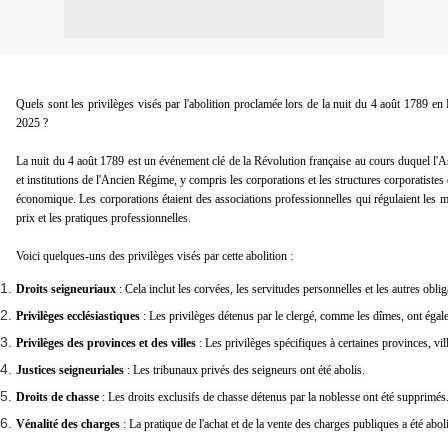
Quels sont les privilèges visés par l'abolition proclamée lors de la nuit du 4 août 1789 en 
2025 ?
La nuit du 4 août 1789 est un événement clé de la Révolution française au cours duquel l'A
et institutions de l'Ancien Régime, y compris les corporations et les structures corporatistes q
économique. Les corporations étaient des associations professionnelles qui régulaient les méti
prix et les pratiques professionnelles.
Voici quelques-uns des privilèges visés par cette abolition :
Droits seigneuriaux
: Cela inclut les corvées, les servitudes personnelles et les autres obl
Privilèges ecclésiastiques
: Les privilèges détenus par le clergé, comme les dîmes, ont égale
Privilèges des provinces et des villes
: Les privilèges spécifiques à certaines provinces, vil
Justices seigneuriales
: Les tribunaux privés des seigneurs ont été abolis.
Droits de chasse
: Les droits exclusifs de chasse détenus par la noblesse ont été supprimés
Vénalité des charges
: La pratique de l'achat et de la vente des charges publiques a été abol