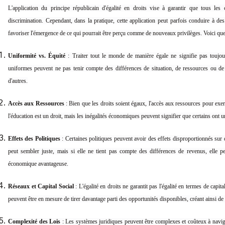
L'application du principe républicain d'égalité en droits vise à garantir que tous les 
discrimination. Cependant, dans la pratique, cette application peut parfois conduire à des 
favoriser l'émergence de ce qui pourrait être perçu comme de nouveaux privilèges. Voici quel
Uniformité vs. Équité
: Traiter tout le monde de manière égale ne signifie pas toujour
uniformes peuvent ne pas tenir compte des différences de situation, de ressources ou de
d'autres.
Accès aux Ressources
: Bien que les droits soient égaux, l'accès aux ressources pour exerce
l'éducation est un droit, mais les inégalités économiques peuvent signifier que certains ont u
Effets des Politiques
: Certaines politiques peuvent avoir des effets disproportionnés sur d
peut sembler juste, mais si elle ne tient pas compte des différences de revenus, elle p
économique avantageuse.
Réseaux et Capital Social
: L'égalité en droits ne garantit pas l'égalité en termes de capi
peuvent être en mesure de tirer davantage parti des opportunités disponibles, créant ainsi d
Complexité des Lois
: Les systèmes juridiques peuvent être complexes et coûteux à navig