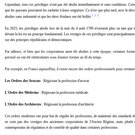
Cependant, tous ces privilèges n'ont pas été abolis immédiatement et sans conditions. Certa
que les paysans pouvaient les racheter à leurs seigneurs. Ce n'est que plus tard, avec le décr
1
2
3
abolies sans indemnité et que les titres féodaux ont été brûlés
.
En 2025, les privilèges abolis lors de la nuit du 4 août 1789 n'existent plus en tant que t
devant la loi est un principe fondamental. Les vestiges de ces privilèges sont principalement 
sur des principes républicains et démocratiques.
Par ailleurs, et bien que les corporations aient été abolies à cette époque, certaines form
persisté ou ont été réintroduites sous d'autres formes au fil du temps.
Par exemple, en France aujourd'hui, il existe encore des ordres professionnels pour certaine
Les Ordres des Avocats
: Régissant la profession d'avocat.
L'Ordre des Médecins
: Régissant la profession médicale.
L'Ordre des Architectes
: Régissant la profession d'architecte.
Ces ordres modernes ont pour but de réguler les professions, de maintenir des standards éthi
ne sont pas des vestiges des anciennes corporations de l'Ancien Régime, mais plutôt 
contemporains de régulation et de contrôle de qualité dans certaines professions.