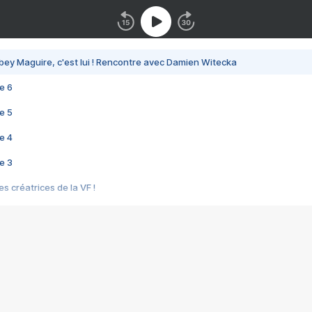
bey Maguire, c'est lui ! Rencontre avec Damien Witecka
e 6
e 5
e 4
e 3
s créatrices de la VF !
e 2
e 1
e Mektoub My Love arrive enfin ! Rencontre avec Shaïn Boumedine et Sal
i : après Toni en famille