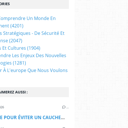
ORIES
t Comprendre Un Monde En
ment
(4201)
s Stratégiques - De Sécurité Et
ense
(2047)
s Et Cultures
(1904)
dre Les Enjeux Des Nouvelles
ogies
(1281)
ir À L'europe Que Nous Voulons
IMEREZ AUSSI :
026
…
UN RÊVE POUR ÉVITER UN CAUCHEMAR