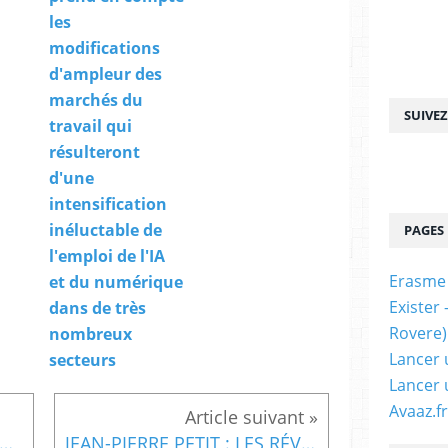
les
modifications
d'ampleur des
marchés du
SUIVE
travail qui
résulteront
d'une
intensification
inéluctable de
PAGES
l'emploi de l'IA
Erasme
et du numérique
Exister
dans de très
Rovere)
nombreux
Lancer 
secteurs
Lancer 
Avaaz.fr
me Has Arrived for a Comprehensive Middle East Peace, By Jeffrey D. Sachs and Sybil Fares
JEAN-PIERRE PETIT : LES RÉVÉLATIONS SUR "L'OMERTA SCIENTIFIQUE"