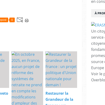
en cons
À PRO
epost
0
Un cito
service
citoyen
fondame
promess
source 
Europe 
Voir le 
Overbl
 veto
Restaurer la
Grandeur de la