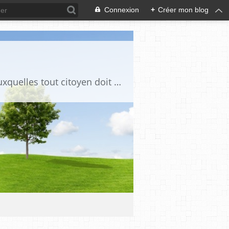
Connexion
+
Créer mon blog
Ce blog est destiné à stimuler l'intérêt du lecteur pour des questions de société auxquelles tout citoyen doit être en mesure d'apporter des réponses, individuelles ou collectives, en conscience et en responsabilité !