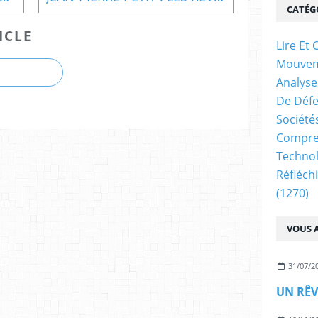
CATÉG
ICLE
Lire E
Mouve
Analyse
De Déf
Société
Compren
Technol
Réfléch
(1270)
VOUS A
31/07/2