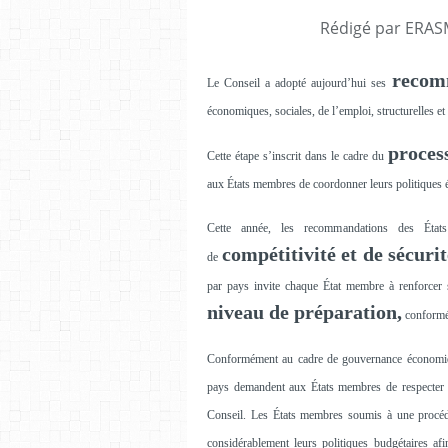
Rédigé par ERASM
recom
Le Conseil a adopté aujourd’hui ses
économiques, sociales, de l’emploi, structurelles e
proces
Cette étape s’inscrit dans le cadre du
aux États membres de coordonner leurs politiques 
Cette année, les recommandations des États
compétitivité et de sécurit
de
par pays invite chaque État membre à renforcer
niveau de préparation,
conformé
Conformément au cadre de gouvernance économiqu
pays demandent aux États membres de respecter l
Conseil. Les États membres soumis à une procédur
considérablement leurs politiques budgétaires afi