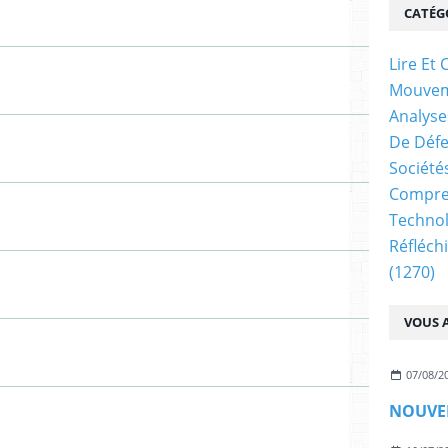
CATÉG
Lire E
Mouve
Analyse
De Déf
Société
Compren
Technol
Réfléch
(1270)
VOUS A
07/08/2