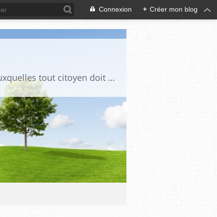
Connexion
+
Créer mon blog
Ce blog est destiné à stimuler l'intérêt du lecteur pour des questions de société auxquelles tout citoyen doit être en mesure d'apporter des réponses, individuelles ou collectives, en conscience et en responsabilité !