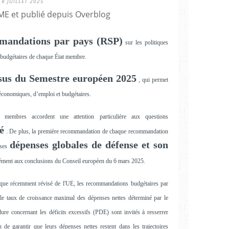
8 JUILLET 2025
E et publié depuis Overblog
mandations par pays (RSP)
sur les politiques
t budgétaires de chaque État membre.
sus du Semestre européen 2025
, qui permet
économiques, d’emploi et budgétaires.
 membres accordent une attention particulière aux questions
é
. De plus, la première recommandation de chaque recommandation
dépenses globales de défense et son
 ses
ment aux conclusions du Conseil européen du 6 mars 2025.
e récemment révisé de l'UE, les recommandations budgétaires par
e taux de croissance maximal des dépenses nettes déterminé par le
e concernant les déficits excessifs (PDE) sont invités à resserrer
n de garantir que leurs dépenses nettes restent dans les trajectoires