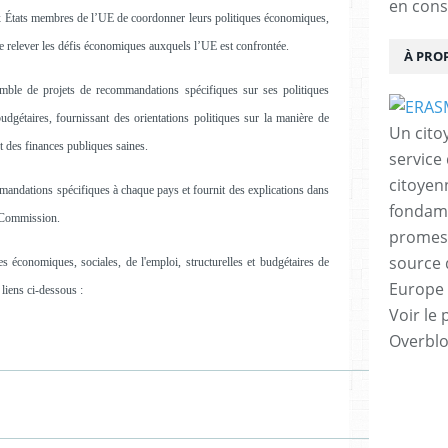
en cons
x États membres de l’UE de coordonner leurs politiques économiques,
de relever les défis économiques auxquels l’UE est confrontée.
À PRO
le de projets de recommandations spécifiques sur ses politiques
budgétaires, fournissant des orientations politiques sur la manière de
Un cito
nt des finances publiques saines.
service
citoyen
mmandations spécifiques à chaque pays et fournit des explications dans
fondame
a Commission.
promess
source 
 économiques, sociales, de l'emploi, structurelles et budgétaires de
Europe 
liens ci-dessous :
Voir le 
Overbl