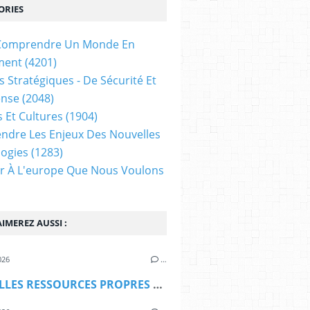
ORIES
t Comprendre Un Monde En
ment
(4201)
s Stratégiques - De Sécurité Et
ense
(2048)
s Et Cultures
(1904)
dre Les Enjeux Des Nouvelles
ogies
(1283)
ir À L'europe Que Nous Voulons
IMEREZ AUSSI :
026
…
NOUVELLES RESSOURCES PROPRES DE L'UE : LE VETO ... MALTAIS (Les Amis du Traité de Lisbonne)