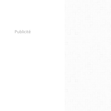
Publicité
âme et métamorphoses posthumaines : Quand chaman