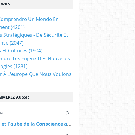
ORIES
t Comprendre Un Monde En
ment
(4201)
s Stratégiques - De Sécurité Et
ense
(2047)
s Et Cultures
(1904)
dre Les Enjeux Des Nouvelles
ogies
(1281)
ir À L'europe Que Nous Voulons
IMEREZ AUSSI :
026
…
Mythos et l'aube de la Conscience artificielle - Vers un nouveau Paradigme de l'Esprit