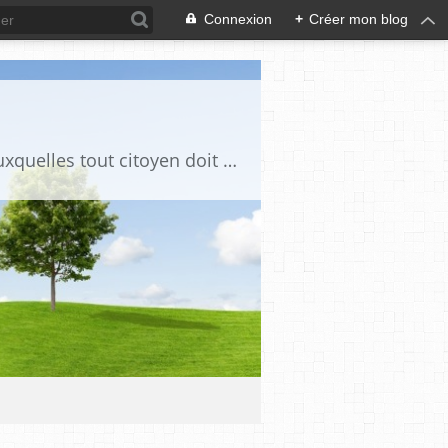
Connexion
+
Créer mon blog
Ce blog est destiné à stimuler l'intérêt du lecteur pour des questions de société auxquelles tout citoyen doit être en mesure d'apporter des réponses, individuelles ou collectives, en conscience et en responsabilité !