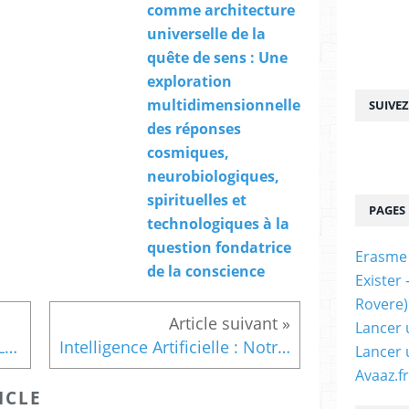
comme architecture
s
t
universelle de la
a
quête de sens : Une
n
exploration
t
v
multidimensionnelle
SUIVE
i
des réponses
r
cosmiques,
t
neurobiologiques,
u
e
spirituelles et
PAGES
l
technologiques à la
f
question fondatrice
r
Erasme
a
de la conscience
Exister
n
Rovere)
c
o
Lancer 
e
LA CONSCIENCE ARTIFICIELLE. Une critique vécue (Livre), par Michel Bitbol
Intelligence Artificielle : Notre humanité en péril ? Eric Sadin [EN DIRECT] (Thinkerview)
Lancer 
u
Avaaz.fr
r
ICLE
o