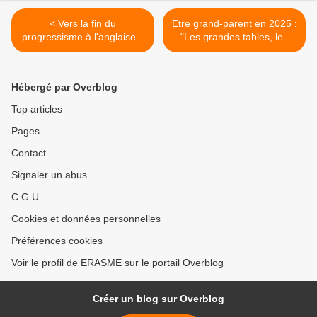
< Vers la fin du
Etre grand-parent en 2025 :
progressisme à l'anglaise ?
"Les grandes tables, les
par Clément de Dadelsen
promenades à la mer...
(causeur.fr)
c'est le temps d'avant qui
revient, mais d'une autre
Hébergé par Overblog
façon", par Serge Hefez
(Libération)Libération >
Top articles
Pages
Contact
Signaler un abus
C.G.U.
Cookies et données personnelles
Préférences cookies
Voir le profil de ERASME sur le portail Overblog
Créer un blog sur Overblog