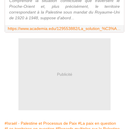
Comprendre la situation conflictuelle que traversent le
Proche-Orient et, plus précisément, le territoire
correspondant à la Palestine sous mandat du Royaume-Uni
de 1920 à 1948, suppose d'abord...
https://www.academia.edu/129553882/La_solution_%C3%A0_deux_%C3%89tats_pour_la_paix_en_Palestine_futur_possible_ou_rh%C3%A9torique_d%C3%A9pass%C3%A9e_
Publicité
#Israël - Palestine et Processus de Paix
#La paix en question
#Les territoires en question
#Regards multiples sur la Palestine