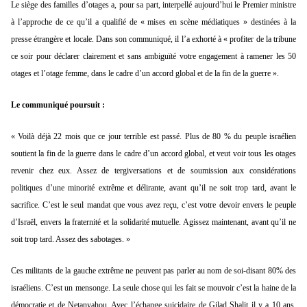
Le siège des familles d’otages a, pour sa part, interpellé aujourd’hui le Premier ministre
à l’approche de ce qu’il a qualifié de « mises en scène médiatiques » destinées à la
presse étrangère et locale. Dans son communiqué, il l’a exhorté à « profiter de la tribune
ce soir pour déclarer clairement et sans ambiguïté votre engagement à ramener les 50
otages et l’otage femme, dans le cadre d’un accord global et de la fin de la guerre ».
Le communiqué poursuit :
« Voilà déjà 22 mois que ce jour terrible est passé. Plus de 80 % du peuple israélien
soutient la fin de la guerre dans le cadre d’un accord global, et veut voir tous les otages
revenir chez eux. Assez de tergiversations et de soumission aux considérations
politiques d’une minorité extrême et délirante, avant qu’il ne soit trop tard, avant le
sacrifice. C’est le seul mandat que vous avez reçu, c’est votre devoir envers le peuple
d’Israël, envers la fraternité et la solidarité mutuelle. Agissez maintenant, avant qu’il ne
soit trop tard. Assez des sabotages. »
Ces militants de la gauche extrême ne peuvent pas parler au nom de soi-disant 80% des
israéliens. C’est un mensonge. La seule chose qui les fait se mouvoir c’est la haine de la
démocratie et de Netanyahou. Avec l’échange suicidaire de Gilad Shalit il y a 10 ans,