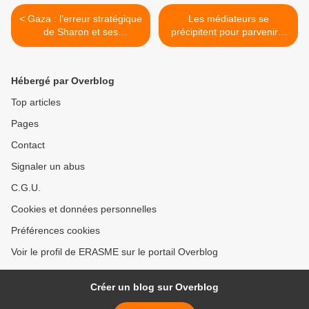
< Gaza : l’erreur stratégique
Les médiateurs se
de Sharon et ses
précipitent pour parvenir à
conséquences - Jforum.fr
un accord - Jforum.fr >
Hébergé par Overblog
Top articles
Pages
Contact
Signaler un abus
C.G.U.
Cookies et données personnelles
Préférences cookies
Voir le profil de ERASME sur le portail Overblog
Créer un blog sur Overblog