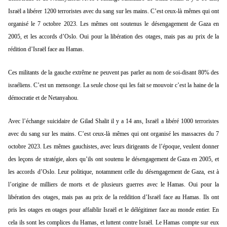
Israël a libérer 1200 terroristes avec du sang sur les mains. C’est ceux-là mêmes qui ont
organisé le 7 octobre 2023. Les mêmes ont soutenus le désengagement de Gaza en
2005, et les accords d’Oslo. Oui pour la libération des otages, mais pas au prix de la
rédition d’Israël face au Hamas.
Ces militants de la gauche extrême ne peuvent pas parler au nom de soi-disant 80% des
israéliens. C’est un mensonge. La seule chose qui les fait se mouvoir c’est la haine de la
démocratie et de Netanyahou.
Avec l’échange suicidaire de Gilad Shalit il y a 14 ans, Israël a libéré 1000 terroristes
avec du sang sur les mains. C’est ceux-là mêmes qui ont organisé les massacres du 7
octobre 2023. Les mêmes gauchistes, avec leurs dirigeants de l’époque, veulent donner
des leçons de stratégie, alors qu’ils ont soutenu le désengagement de Gaza en 2005, et
les accords d’Oslo. Leur politique, notamment celle du désengagement de Gaza, est à
l’origine de milliers de morts et de plusieurs guerres avec le Hamas. Oui pour la
libération des otages, mais pas au prix de la reddition d’Israël face au Hamas. Ils ont
pris les otages en otages pour affaiblir Israël et le délégitimer face au monde entier. En
cela ils sont les complices du Hamas, et luttent contre Israël. Le Hamas compte sur eux