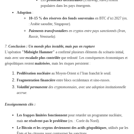
Les
protocoles décentralisés
(Uniswap, Aave) restent
populaires dans les pays émergents.
Adoption
:
10–15 % des réserves des fonds souverains
en BTC d’ici 2027 (ex.
: Arabie saoudite, Singapour).
Paiements transfrontaliers
en cryptos entre pays sanctionnés (Iran,
Russie, Venezuela).
7.
Conclusion : Un monde plus instable, mais pas en rupture
L’opération
"Midnight Hammer"
a confirmé plusieurs éléments du scénario initial,
mais avec une
escalade plus contrôlée
que redouté. Les conséquences économiques et
géopolitiques restent
maîtrisées
, mais les risques persistent :
Prolifération nucléaire
au Moyen-Orient si l’Iran franchit le seuil.
Fragmentation financière
entre blocs occidentaux et sino-russes.
Volatilité permanente
des cryptomonnaies, avec une adoption institutionnelle
accrue.
Enseignements clés
:
Les frappes limitées fonctionnent
pour retarder un programme nucléaire,
mais
ne résolvent pas le problème
(ex. : Corée du Nord).
Le Bitcoin et les cryptos deviennent des actifs géopolitiques
, utilisés par les
États et les citoyens pour contourner les sanctions.