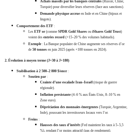
Achats massifs par les banques centrales
(Russie, Chine,
Turquie) pour diversifier leurs réserves (face aux sanctions).
Demande physique accrue
en Inde et en Chine (bijoux et
lingots).
Comportement des ETF
:
Les
ETF or
(comme
SPDR Gold Shares
ou
iShares Gold Trust
)
voient des
entrées record
(+15–20 % des volumes habituels).
Exemple
: La Banque populaire de Chine augmente ses réserves d’or
de
50 tonnes
en juin 2025 (après +100 tonnes en 2024).
2. Évolution à moyen terme (J+30 à J+180)
Stabilisation à 2 500–2 800 $/once
:
Soutien par
:
Crainte d’une escalade Iran–Israël
(risque de guerre
régionale).
Inflation persistante
(4–6 % aux États-Unis, 8–10 % en
Zone euro).
Dépréciation des monnaies émergentes
(Turquie, Argentine,
Inde), poussant les investisseurs locaux vers l’or.
Freins
:
Hausses des taux d’intérêt
(Fed maintient les taux à 5–5,5
%), rendant l’or moins attractif (pas de rendement).