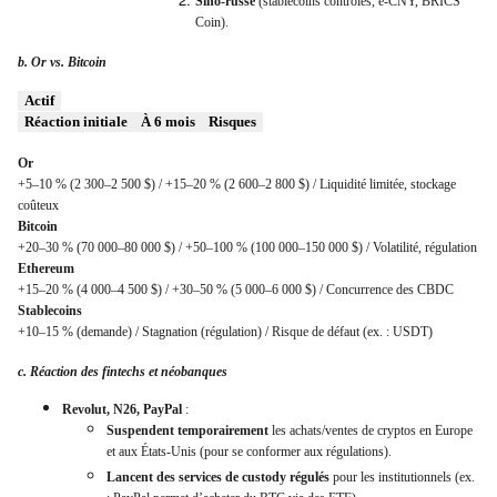
Sino-russe
(stablecoins contrôlés, e-CNY, BRICS
Coin).
b. Or vs. Bitcoin
Actif
Réaction initiale
À 6 mois
Risques
Or
+5–10 % (2 300–2 500 $) / +15–20 % (2 600–2 800 $) / Liquidité limitée, stockage
coûteux
Bitcoin
+20–30 % (70 000–80 000 $) / +50–100 % (100 000–150 000 $) / Volatilité, régulation
Ethereum
+15–20 % (4 000–4 500 $) / +30–50 % (5 000–6 000 $) / Concurrence des CBDC
Stablecoins
+10–15 % (demande) / Stagnation (régulation) / Risque de défaut (ex. : USDT)
c. Réaction des fintechs et néobanques
Revolut, N26, PayPal
:
Suspendent temporairement
les achats/ventes de cryptos en Europe
et aux États-Unis (pour se conformer aux régulations).
Lancent des services de custody régulés
pour les institutionnels (ex.