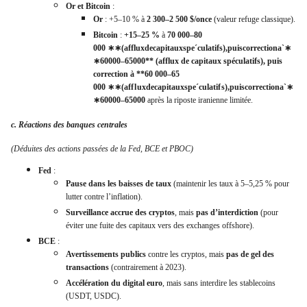
Or et Bitcoin
:
Or
: +5–10 % à
2 300–2 500 $/once
(valeur refuge classique).
Bitcoin
:
+15–25 %
à
70 000–80
000
∗∗(affluxdecapitauxspeˊculatifs),puiscorrectionaˋ∗
∗60000–65000** (afflux de capitaux spéculatifs), puis
correction à **60 000–65
000
∗
∗
(
a
ff
l
ux
d
ec
a
p
i
t
a
ux
s
p
e
ˊ
c
u
l
a
t
i
f
s
)
,
p
u
i
scorrec
t
i
o
n
a
ˋ
∗
∗
60000–65000
après la riposte iranienne limitée.
c. Réactions des banques centrales
(Déduites des actions passées de la Fed, BCE et PBOC)
Fed
:
Pause dans les baisses de taux
(maintenir les taux à 5–5,25 % pour
lutter contre l’inflation).
Surveillance accrue des cryptos
, mais
pas d’interdiction
(pour
éviter une fuite des capitaux vers des exchanges offshore).
BCE
:
Avertissements publics
contre les cryptos, mais
pas de gel des
transactions
(contrairement à 2023).
Accélération du digital euro
, mais sans interdire les stablecoins
(USDT, USDC).