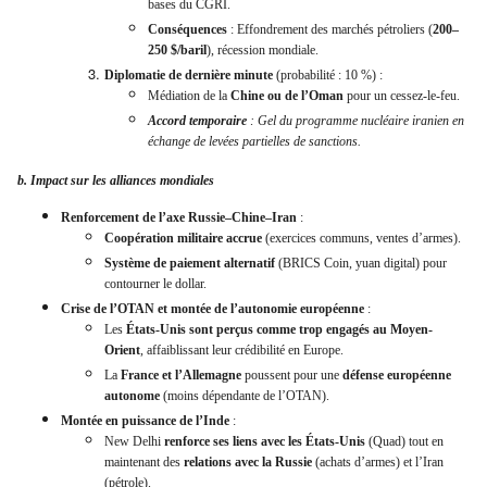
bases du CGRI.
Conséquences
: Effondrement des marchés pétroliers (
200–
250 $/baril
), récession mondiale.
Diplomatie de dernière minute
(probabilité : 10 %) :
Médiation de la
Chine ou de l’Oman
pour un cessez-le-feu.
Accord temporaire
: Gel du programme nucléaire iranien en
échange de levées partielles de sanctions.
b. Impact sur les alliances mondiales
Renforcement de l’axe Russie–Chine–Iran
:
Coopération militaire accrue
(exercices communs, ventes d’armes).
Système de paiement alternatif
(BRICS Coin, yuan digital) pour
contourner le dollar.
Crise de l’OTAN et montée de l’autonomie européenne
:
Les
États-Unis sont perçus comme trop engagés au Moyen-
Orient
, affaiblissant leur crédibilité en Europe.
La
France et l’Allemagne
poussent pour une
défense européenne
autonome
(moins dépendante de l’OTAN).
Montée en puissance de l’Inde
:
New Delhi
renforce ses liens avec les États-Unis
(Quad) tout en
maintenant des
relations avec la Russie
(achats d’armes) et l’Iran
(pétrole).