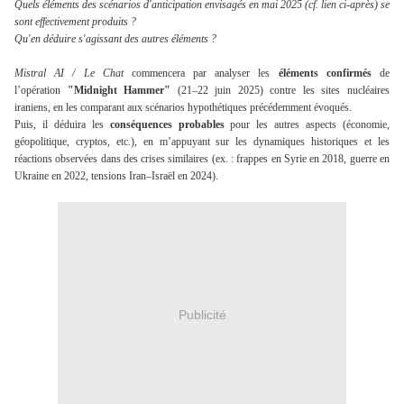
Quels éléments des scénarios d'anticipation envisagés en mai 2025 (cf. lien ci-après) se
sont effectivement produits ?
Qu'en déduire s'agissant des autres éléments ?
Mistral AI / Le Chat
commencera par analyser les
éléments confirmés
de
l’opération
"Midnight Hammer"
(21–22 juin 2025) contre les sites nucléaires
iraniens, en les comparant aux scénarios hypothétiques précédemment évoqués.
Puis, il déduira les
conséquences probables
pour les autres aspects (économie,
géopolitique, cryptos, etc.), en m’appuyant sur les dynamiques historiques et les
réactions observées dans des crises similaires (ex. : frappes en Syrie en 2018, guerre en
Ukraine en 2022, tensions Iran–Israël en 2024).
Publicité