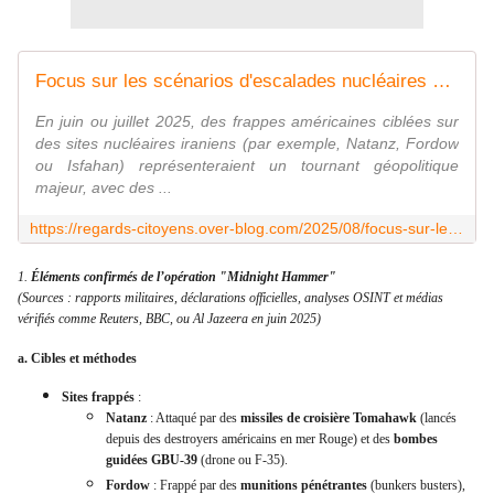
Focus sur les scénarios d'escalades nucléaires conséquences géopolitiques et stratégiques des bombardements américains sur les sites nucléaires iraniens en juin ou juillet 2025 - Regards citoyens
En juin ou juillet 2025, des frappes américaines ciblées sur
des sites nucléaires iraniens (par exemple, Natanz, Fordow
ou Isfahan) représenteraient un tournant géopolitique
majeur, avec des ...
https://regards-citoyens.over-blog.com/2025/08/focus-sur-les-scenarios-d-escalades-nucleaires-consequences-geopolitiques-et-strategiques-des-bombardements-americains-sur-les-sites-nucleaires-iraniens-en-juin-ou-juillet-2025.html
1.
Éléments confirmés de l’opération "Midnight Hammer"
(Sources : rapports militaires, déclarations officielles, analyses OSINT et médias
vérifiés comme Reuters, BBC, ou Al Jazeera en juin 2025)
a. Cibles et méthodes
Sites frappés
:
Natanz
: Attaqué par des
missiles de croisière Tomahawk
(lancés
depuis des destroyers américains en mer Rouge) et des
bombes
guidées GBU-39
(drone ou F-35).
Fordow
: Frappé par des
munitions pénétrantes
(bunkers busters),