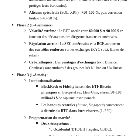
protéger leurs économies).
Altcoins spéculatifs
(SOL, XRP) :
+50–100 %
, puis correction
brutale (–40–50 %).
Phase 2 (1–4 semaines)
:
Volatilité extrême
: Le BTC oscille entre
60 000 $ et 90 000 $
en
fonction des déclarations des dirigeants iraniens et américains.
Régulation accrue
: La
SEC américaine
et la
BCE
annoncent
des
contrôles renforcés
sur les exchanges (KYC strict, limites de
retrait).
Cyberattaques
: Des
piratages d’exchanges
(ex. : Binance,
Coinbase) sont attribués à des groupes liés à l’Iran ou à la Russie.
Phase 3 (1–6 mois)
:
Institutionnalisation
:
BlackRock et Fidelity
lancent des
ETF Bitcoin
physiques
en Europe et aux États-Unis, attirant
50–100
milliards $
de capitaux institutionnels.
Les
banques centrales
(Suisse, Singapour) commencent
à
détenir du BTC dans leurs réserves
(1–2 %).
Fragmentation du marché
:
Deux écosystèmes
:
Occidental
(BTC/ETH régulés, CBDC).