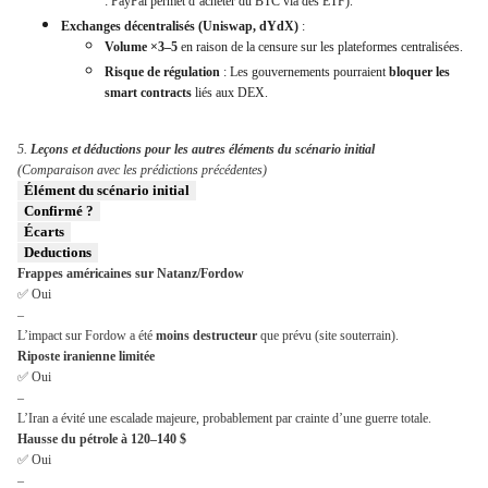
: PayPal permet d’acheter du BTC via des ETF).
Exchanges décentralisés (Uniswap, dYdX)
:
Volume ×3–5
en raison de la censure sur les plateformes centralisées.
Risque de régulation
: Les gouvernements pourraient
bloquer les
smart contracts
liés aux DEX.
5.
Leçons et déductions pour les autres éléments du scénario initial
(Comparaison avec les prédictions précédentes)
Élément du scénario initial
Confirmé ?
Écarts
Deductions
Frappes américaines sur Natanz/Fordow
✅ Oui
–
L’impact sur Fordow a été
moins destructeur
que prévu (site souterrain).
Riposte iranienne limitée
✅ Oui
–
L’Iran a évité une escalade majeure, probablement par crainte d’une guerre totale.
Hausse du pétrole à 120–140 $
✅ Oui
–