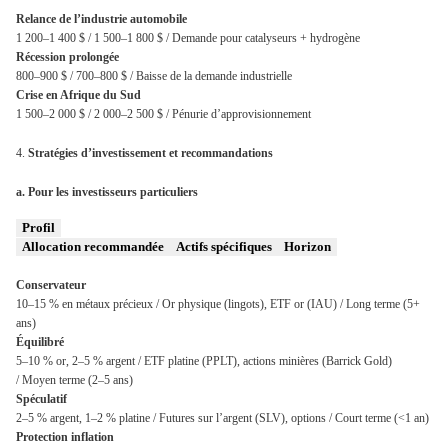
Relance de l’industrie automobile
1 200–1 400 $ /
1 500–1 800 $ /
Demande pour catalyseurs + hydrogène
Récession prolongée
800–900 $ /
700–800 $ /
Baisse de la demande industrielle
Crise en Afrique du Sud
1 500–2 000 $ /
2 000–2 500 $ /
Pénurie d’approvisionnement
4.
Stratégies d’investissement et recommandations
a. Pour les investisseurs particuliers
Profil
Allocation recommandée
Actifs spécifiques
Horizon
Conservateur
10–15 % en métaux précieux /
Or physique (lingots), ETF or (IAU) /
Long terme (5+
ans)
Équilibré
5–10 % or, 2–5 % argent /
ETF platine (PPLT), actions minières (Barrick Gold)
/
Moyen terme (2–5 ans)
Spéculatif
2–5 % argent, 1–2 % platine /
Futures sur l’argent (SLV), options /
Court terme (<1 an)
Protection inflation