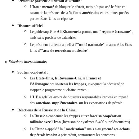
Fermeture partielle du détroit d’Ormuz
:
L’Iran a
menacé
de bloquer le détroit, mais n’a pas osé le faire en
raison de la présence de la
5e flotte américaine
et des mines posées
par les États-Unis en réponse.
Discours officiel
:
Le guide suprême
Ali Khamenei
a promis une
"réponse écrasante"
,
mais sans préciser de calendrier.
Le président iranien a appelé à l’
"unité nationale"
et accusé les États-
Unis d’
"acte de terrorisme nucléaire"
.
c. Réactions internationales
Soutien occidental
:
Les
États-Unis, le Royaume-Uni, la France et
l’Allemagne
ont
soutenu les frappes
, invoquant la nécessité de
stopper le programme nucléaire iranien.
L’
UE
a gelé les avoirs de plusieurs responsables iraniens et imposé
des
sanctions supplémentaires
sur les exportations de pétrole.
Réactions de la Russie et de la Chine
:
La
Russie
a condamné les frappes et
renforcé sa coopération
militaire avec l’Iran
(livraison de systèmes S-400 supplémentaires).
La
Chine
a appelé à la
"modération"
mais a
augmenté ses achats
de pétrole iranien
à prix réduit, contournant les sanctions.