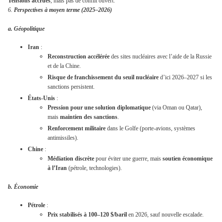
Tensions accrues
, mais pas de conflit ouvert.
6.
Perspectives à moyen terme (2025–2026)
a. Géopolitique
Iran
:
Reconstruction accélérée
des sites nucléaires avec l’aide de la Russie
et de la Chine.
Risque de franchissement du seuil nucléaire
d’ici 2026–2027 si les
sanctions persistent.
États-Unis
:
Pression pour une solution diplomatique
(via Oman ou Qatar),
mais
maintien des sanctions
.
Renforcement militaire
dans le Golfe (porte-avions, systèmes
antimissiles).
Chine
:
Médiation discrète
pour éviter une guerre, mais
soutien économique
à l’Iran
(pétrole, technologies).
b. Économie
Pétrole
:
Prix stabilisés à 100–120 $/baril
en 2026, sauf nouvelle escalade.