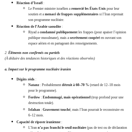
Réaction d’Israël
:
Le Premier ministre israélien a
remercié les États-Unis
pour leur
soutien et a
menacé de frappes supplémentaires
si l’Iran reprenait
son programme nucléaire.
Réaction de l’Arabie saoudite
:
Riyad a
condamné publiquement
les frappes (pour apaiser l’opinion
publique musulmane), mais a
secrètement coopéré
en ouvrant son
espace aérien et en partageant des renseignements.
2.
Éléments non confirmés ou partiels
(À déduire des tendances historiques et des réactions observées)
a. Impact sur le programme nucléaire iranien
Dégâts réels
:
Natanz
: Probablement
détruit à 60–70 %
(retard de 12–18 mois
pour le programme).
Fordow
:
Endommagé, mais opérationnel
(trop profond pour une
destruction totale).
Isfahan
:
Gravement touché
, mais l’Iran pourrait le reconstruire en
6–12 mois.
Capacité de riposte iranienne
:
L’Iran
n’a pas franchi le seuil nucléaire
(pas de test ou de déclaration