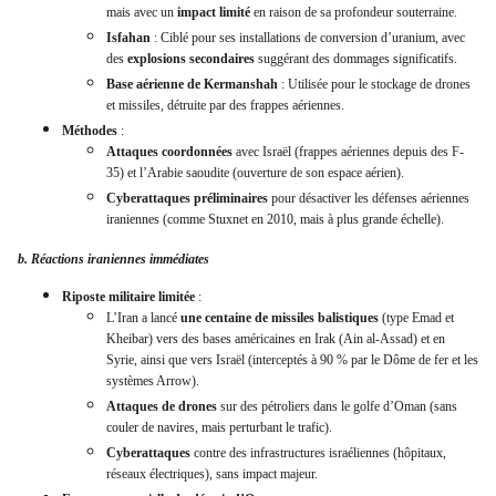
mais avec un
impact limité
en raison de sa profondeur souterraine.
Isfahan
: Ciblé pour ses installations de conversion d’uranium, avec
des
explosions secondaires
suggérant des dommages significatifs.
Base aérienne de Kermanshah
: Utilisée pour le stockage de drones
et missiles, détruite par des frappes aériennes.
Méthodes
:
Attaques coordonnées
avec Israël (frappes aériennes depuis des F-
35) et l’Arabie saoudite (ouverture de son espace aérien).
Cyberattaques préliminaires
pour désactiver les défenses aériennes
iraniennes (comme Stuxnet en 2010, mais à plus grande échelle).
b. Réactions iraniennes immédiates
Riposte militaire limitée
:
L’Iran a lancé
une centaine de missiles balistiques
(type Emad et
Kheibar) vers des bases américaines en Irak (Ain al-Assad) et en
Syrie, ainsi que vers Israël (interceptés à 90 % par le Dôme de fer et les
systèmes Arrow).
Attaques de drones
sur des pétroliers dans le golfe d’Oman (sans
couler de navires, mais perturbant le trafic).
Cyberattaques
contre des infrastructures israéliennes (hôpitaux,
réseaux électriques), sans impact majeur.