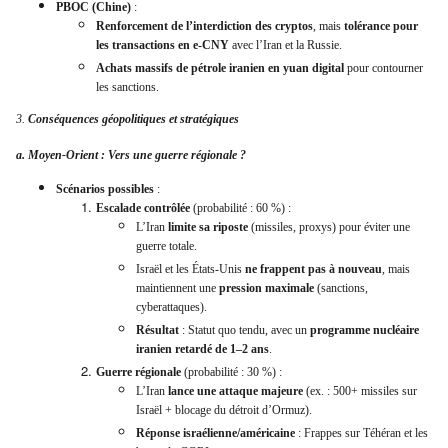
PBOC (Chine)
:
Renforcement de l’interdiction des cryptos
, mais
tolérance pour
les transactions en e-CNY
avec l’Iran et la Russie.
Achats massifs de pétrole iranien en yuan digital
pour contourner
les sanctions.
3.
Conséquences géopolitiques et stratégiques
a. Moyen-Orient : Vers une guerre régionale ?
Scénarios possibles
:
Escalade contrôlée
(probabilité : 60 %) :
L’Iran
limite sa riposte
(missiles, proxys) pour éviter une
guerre totale.
Israël et les États-Unis
ne frappent pas à nouveau
, mais
maintiennent une
pression maximale
(sanctions,
cyberattaques).
Résultat
: Statut quo tendu, avec un
programme nucléaire
iranien retardé de 1–2 ans
.
Guerre régionale
(probabilité : 30 %) :
L’Iran
lance une attaque majeure
(ex. : 500+ missiles sur
Israël + blocage du détroit d’Ormuz).
Réponse israélienne/américaine
: Frappes sur Téhéran et les