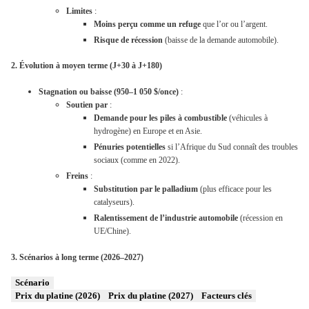
Limites
:
Moins perçu comme un refuge
que l’or ou l’argent.
Risque de récession
(baisse de la demande automobile).
2. Évolution à moyen terme (J+30 à J+180)
Stagnation ou baisse (950–1 050 $/once)
:
Soutien par
:
Demande pour les piles à combustible
(véhicules à
hydrogène) en Europe et en Asie.
Pénuries potentielles
si l’Afrique du Sud connaît des troubles
sociaux (comme en 2022).
Freins
:
Substitution par le palladium
(plus efficace pour les
catalyseurs).
Ralentissement de l’industrie automobile
(récession en
UE/Chine).
3. Scénarios à long terme (2026–2027)
Scénario
Prix du platine (2026)
Prix du platine (2027)
Facteurs clés