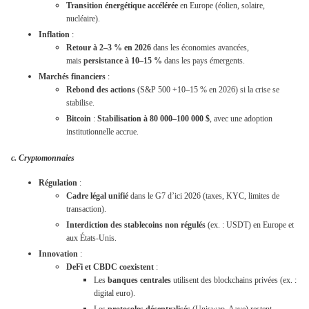
Transition énergétique accélérée
en Europe (éolien, solaire,
nucléaire).
Inflation
:
Retour à 2–3 % en 2026
dans les économies avancées,
mais
persistance à 10–15 %
dans les pays émergents.
Marchés financiers
:
Rebond des actions
(S&P 500 +10–15 % en 2026) si la crise se
stabilise.
Bitcoin
:
Stabilisation à 80 000–100 000 $
, avec une adoption
institutionnelle accrue.
c. Cryptomonnaies
Régulation
:
Cadre légal unifié
dans le G7 d’ici 2026 (taxes, KYC, limites de
transaction).
Interdiction des stablecoins non régulés
(ex. : USDT) en Europe et
aux États-Unis.
Innovation
:
DeFi et CBDC coexistent
:
Les
banques centrales
utilisent des blockchains privées (ex. :
digital euro).