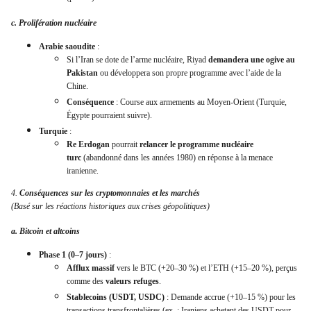
c. Prolifération nucléaire
Arabie saoudite
:
Si l’Iran se dote de l’arme nucléaire, Riyad
demandera une ogive au
Pakistan
ou développera son propre programme avec l’aide de la
Chine.
Conséquence
: Course aux armements au Moyen-Orient (Turquie,
Égypte pourraient suivre).
Turquie
:
Re Erdogan
pourrait
relancer le programme nucléaire
turc
(abandonné dans les années 1980) en réponse à la menace
iranienne.
4.
Conséquences sur les cryptomonnaies et les marchés
(Basé sur les réactions historiques aux crises géopolitiques)
a. Bitcoin et altcoins
Phase 1 (0–7 jours)
:
Afflux massif
vers le BTC (+20–30 %) et l’ETH (+15–20 %), perçus
comme des
valeurs refuges
.
Stablecoins (USDT, USDC)
: Demande accrue (+10–15 %) pour les
transactions transfrontalières (ex. : Iraniens achetant des USDT pour