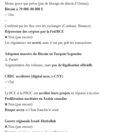
Moins grave que prévu (pas de blocage du détroit d’Ormuz).
Bitcoin à 70 000–80 000 $
✅ Oui
–
Confirmé par les flux vers les exchanges (Coinbase, Binance).
Répression des cryptos par la Fed/BCE
❌ Non (pas encore)
Les régulateurs ont
averti
, mais n’ont pas gelé les transactions.
Adoption massive du Bitcoin en Turquie/Argentine
⚠️ Partiel
Augmentation des volumes, mais
pas de légalisation officielle
.
CBDC accélérées (digital euro, e-CNY)
✅ Oui
–
La BCE et la PBOC ont
accéléré leurs projets
en réponse à la crise.
Prolifération nucléaire en Arabie saoudite
❌ Non (pas encore)
Risque accru
si l’Iran franchit le seuil.
Guerre régionale Israël–Hezbollah
❌ Non (pas encore)