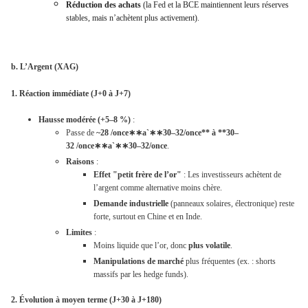
Réduction des achats
(la Fed et la BCE maintiennent leurs réserves
stables, mais n’achètent plus activement).
b. L’Argent (XAG)
1. Réaction immédiate (J+0 à J+7)
Hausse modérée (+5–8 %)
:
Passe de
~28
/once∗∗aˋ∗∗30–32/once** à **30–
32
/
o
n
ce
∗
∗
a
ˋ
∗
∗
30–32
/once
.
Raisons
:
Effet "petit frère de l’or"
: Les investisseurs achètent de
l’argent comme alternative moins chère.
Demande industrielle
(panneaux solaires, électronique) reste
forte, surtout en Chine et en Inde.
Limites
:
Moins liquide que l’or, donc
plus volatile
.
Manipulations de marché
plus fréquentes (ex. : shorts
massifs par les hedge funds).
2. Évolution à moyen terme (J+30 à J+180)