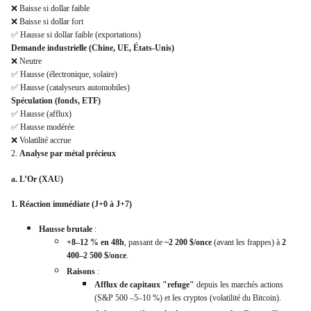
❌ Baisse si dollar faible
❌ Baisse si dollar fort
✅ Hausse si dollar faible (exportations)
Demande industrielle (Chine, UE, États-Unis)
❌ Neutre
✅ Hausse (électronique, solaire)
✅ Hausse (catalyseurs automobiles)
Spéculation (fonds, ETF)
✅ Hausse (afflux)
✅ Hausse modérée
❌ Volatilité accrue
2.
Analyse par métal précieux
a. L’Or (XAU)
1. Réaction immédiate (J+0 à J+7)
Hausse brutale
:
+8–12 % en 48h
, passant de
~2 200 $/once
(avant les frappes) à
2
400–2 500 $/once
.
Raisons
:
Afflux de capitaux "refuge"
depuis les marchés actions
(S&P 500 –5–10 %) et les cryptos (volatilité du Bitcoin).