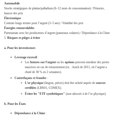
Automobile
Stocks stratégiques de platine/palladium (6–12 mois de consommation) /
Pénuries,
hausse des prix
Électronique
Contrats longs termes pour l’argent (3–5 ans) /
Volatilité des prix
Énergies renouvelables
Partenariats avec les producteurs d’argent (panneaux solaires) /
Dépendance à la Chine
5.
Risques et pièges à éviter
a. Pour les investisseurs
Leverage excessif
:
Les
futures sur l’argent
ou les
options
peuvent entraîner des pertes
massives en cas de retournement (ex. : krach de 2011, où l’argent a
chuté de 30 % en 2 semaines).
Contrefaçons et fraudes
:
L’or physique
(lingots, pièces) doit être acheté auprès de
sources
certifiées
(LBMA, COMEX).
Éviter les "ETF synthétiques"
(non adossés à de l’or physique).
b. Pour les États
Dépendance à la Chine
: