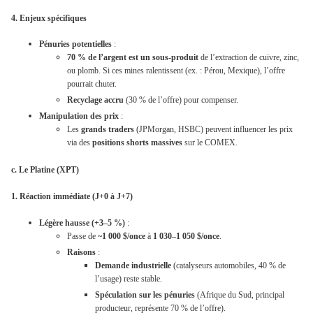
4. Enjeux spécifiques
Pénuries potentielles
:
70 % de l’argent est un sous-produit
de l’extraction de cuivre, zinc,
ou plomb. Si ces mines ralentissent (ex. : Pérou, Mexique), l’offre
pourrait chuter.
Recyclage accru
(30 % de l’offre) pour compenser.
Manipulation des prix
:
Les
grands traders
(JPMorgan, HSBC) peuvent influencer les prix
via des
positions shorts massives
sur le COMEX.
c. Le Platine (XPT)
1. Réaction immédiate (J+0 à J+7)
Légère hausse (+3–5 %)
:
Passe de
~1 000 $/once
à
1 030–1 050 $/once
.
Raisons
:
Demande industrielle
(catalyseurs automobiles, 40 % de
l’usage) reste stable.
Spéculation sur les pénuries
(Afrique du Sud, principal
producteur, représente 70 % de l’offre).