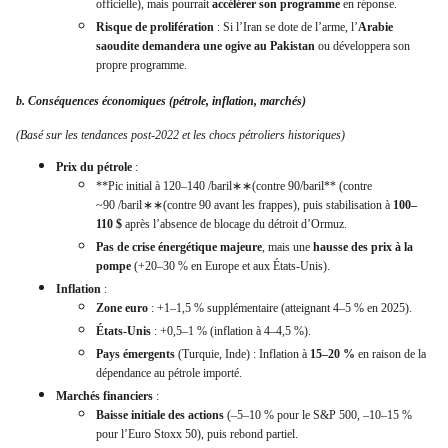
officielle), mais pourrait
accélérer son programme
en réponse.
Risque de prolifération
: Si l’Iran se dote de l’arme, l’
Arabie
saoudite demandera une ogive au Pakistan
ou développera son
propre programme.
b. Conséquences économiques (pétrole, inflation, marchés)
(Basé sur les tendances post-2022 et les chocs pétroliers historiques)
Prix du pétrole
:
**Pic initial à 120–140
/baril∗∗(contre 90/baril** (contre
~90
/
ba
r
i
l
∗
∗
(
co
n
t
re
90
avant les frappes), puis stabilisation à
100–
110 $
après l’absence de blocage du détroit d’Ormuz.
Pas de crise énergétique majeure
, mais une
hausse des prix à la
pompe
(+20–30 % en Europe et aux États-Unis).
Inflation
:
Zone euro
: +1–1,5 % supplémentaire (atteignant 4–5 % en 2025).
États-Unis
: +0,5–1 % (inflation à 4–4,5 %).
Pays émergents
(Turquie, Inde) : Inflation à
15–20 %
en raison de la
dépendance au pétrole importé.
Marchés financiers
:
Baisse initiale des actions
(–5–10 % pour le S&P 500, –10–15 %
pour l’Euro Stoxx 50), puis rebond partiel.