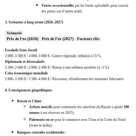
Ventes occasionnelles
par les fonds spéculatifs pour couvrir
des pertes sur d’autres actifs.
3. Scénarios à long terme (2026–2027)
Scénario
Prix de l’or (2026)
Prix de l’or (2027)
Facteurs clés
Escalade Iran–Israël
3 000–3 500 $ /
4 000–5 000 $ /
Guerre régionale, inflation à 15 %
Diplomatie et désescalade
2 300–2 600 $ /
2 000–2 400 $ /
Retour à une inflation modérée (2–3 %)
Crise économique mondiale
2 800–3 200 $ /
3 500–4 000 $ /
Récession, effondrement des monnaies fiduciaires
4. Conséquences géopolitiques
Russie et Chine
:
Achats massifs
pour contourner les sanctions (la Russie a ajouté
100
tonnes
à ses réserves en 2025).
Paiements en or
pour le commerce avec l’Iran et la Corée du Nord
(éviter le dollar).
Banques centrales occidentales
: