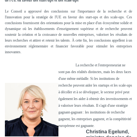
de l'UE en faveur des start-ups et des scale-ups
Le Conseil a approuvé des conclusions sur l'importance de la recherche et de
l'innovation pour la stratégie de l'UE en faveur des start-ups et des scale-ups. Ces
conclusions fournissent des orientations pour la mise en place d'un écosystème solide et
dynamique où les établissements d'enseignement supérieur et de recherche peuvent
soutenir la création et la croissance de nouvelles entreprises, valoriser les résultats de
leurs recherches et attirer et retenir les talents. À cette fin, les conclusions appellent à un
environnement réglementaire et financier favorable pour stimuler les entreprises
innovantes.
La recherche et l'entrepreneuriat ne
sont pas des réalités distinctes, mais les deux faces
d'une même médaille. Si les institutions de
recherche peuvent aider les startups et les scale-ups
à décoller et à se développer, le secteur privé peut
également les aider à obtenir des investissements et
à valoriser leurs résultats. Il s'agit d'une stratégie
gagnant-gagnant : les institutions de recherche
gagnent, les entreprises gagnent, et la compétitivité
européenne est gagnante.
Christina Egelund,