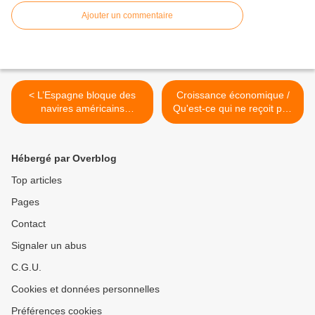
Ajouter un commentaire
< L’Espagne bloque des
Croissance économique /
navires américains
Qu'est-ce qui ne reçoit pas
transportant des armes
suffisamment d'attention ?
vers Israël - Jforum.fr
Ces tendances méconnues,
selon les économistes en
Hébergé par Overblog
chef (World Economic
Forum) >
Top articles
Pages
Contact
Signaler un abus
C.G.U.
Cookies et données personnelles
Préférences cookies