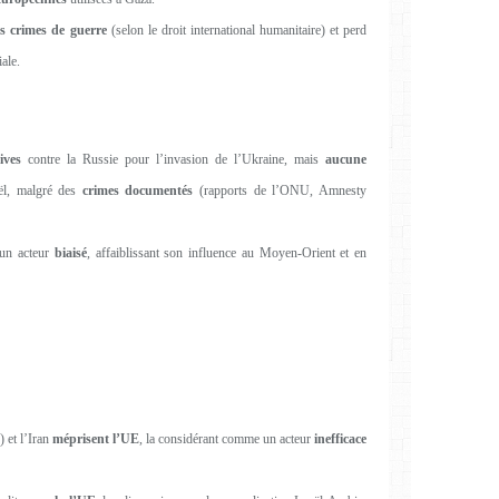
s crimes de guerre
(selon le droit international humanitaire) et perd
iale.
ives
contre la Russie pour l’invasion de l’Ukraine, mais
aucune
ël, malgré des
crimes documentés
(rapports de l’ONU, Amnesty
un acteur
biaisé
, affaiblissant son influence au Moyen-Orient et en
 et l’Iran
méprisent l’UE
, la considérant comme un acteur
inefficace