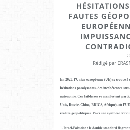
HÉSITATIONS
FAUTES GÉOPO
EUROPÉENNE
IMPUISSANC
CONTRADI
2
Rédigé par ERASM
En
2025
, l’Union européenne (UE) se trouve à
hésitations paralysantes
, des
incohérences struc
autonomie. Ces faiblesses se manifestent particu
Unis, Russie, Chine, BRICS, Afrique), où l’UE 
réalités géopolitiques
. Voici une synthèse criti
1. Israël-Palestine : le double standard flagrant