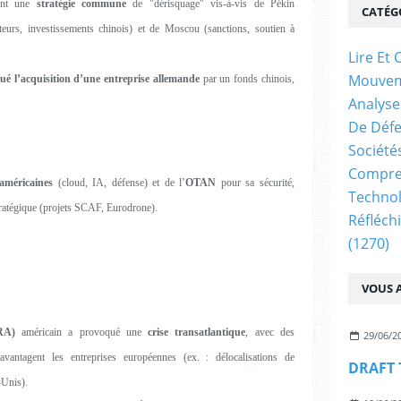
gent une
stratégie commune
de "dérisquage" vis-à-vis de Pékin
CATÉG
cteurs, investissements chinois) et de Moscou (sanctions, soutien à
Lire E
Mouve
ué l’acquisition d’une entreprise allemande
par un fonds chinois,
Analyse
De Déf
Société
Compren
 américaines
(cloud, IA, défense) et de l’
OTAN
pour sa sécurité,
Technol
tratégique (projets SCAF, Eurodrone).
Réfléch
(1270)
VOUS A
RA)
américain a provoqué une
crise transatlantique
, avec des
29/06/2
vantagent les entreprises européennes (ex. : délocalisations de
-Unis).