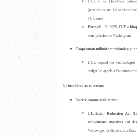
L’UE et les États-Unis parta
(restrictions sur les semi-condu
l’Ukraine).
Exemple
: En 2025, l’UE a
bloq
sous pression de Washington.
Coopération militaire et technologique
:
L’UE dépend des
technologies
malgré les appels à l’autonomie s
b) Incohérences et erreurs
Guerre commerciale larvée
:
L’
Inflation Reduction Act (I
subventions massives
qui désa
Volkswagen et Siemens aux États