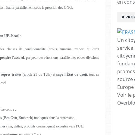
en cons
 les rétablir partiellement sous la pression des ONG.
À PRO
ion UE-Israël
:
Un cito
service
es clauses de conditionnalité (droits humains, respect du droit
citoyen
spendre l’accord
, par peur des rétorsions israéliennes et des divisions
fondame
promess
propres traités
(article 21 du TUE) et
sape l’État de droit
, tout en
source 
raël.
Europe 
Voir le 
Overbl
ise contre :
es
(Ben Gvir, Smotrich) impliqués dans la répression.
nies
(vin, dattes, produits cosmétiques) exportés vers l’UE.
 européennes
utilisées à Gaza.