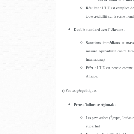
Résultat
: L’UE est
complice de
toute crédibilité sur la scène mond
Double standard avec l’Ukraine
:
Sanctions immédiates et mass
mesure équivalente
contre Isra
International).
Effet
: L’UE est perçue comme 
Afrique.
c) Fautes géopolitiques
Perte d’influence régionale
:
Les pays arabes (Égypte, Jordanie)
et partial
.