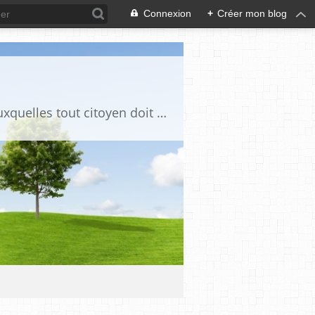
Connexion
+
Créer mon blog
Ce blog est destiné à stimuler l'intérêt du lecteur pour des questions de société auxquelles tout citoyen doit être en mesure d'apporter des réponses, individuelles ou collectives, en conscience et en responsabilité !