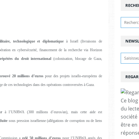
RECHE
NEWSL
litaire, technologique et diplomatique
à Israël (livraisons de
ration en cybersécurité, financement de la recherche via Horizon
 répétées du droit international
(colonisation, blocage de Gaza,
REGAR
prouvé 20 millions d’euros
pour des projets israélo-européens de
ge de ces technologies dans des opérations controversées à Gaza.
Ce blog 
du lect
ur
à l’UNRWA (300 millions d’euros/an), mais cette aide est
société
duite
sous pression israélienne (allégations de corruption ou de liens
être en
réponses
 Commission a
gelé 50 millions d’euros
pour l’UNRWA après des