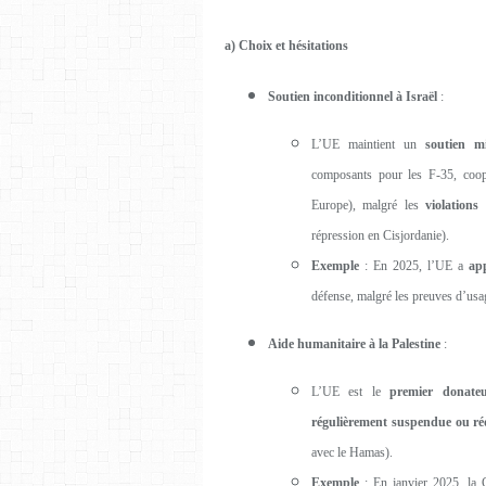
a) Choix et hésitations
Soutien inconditionnel à Israël
:
L’UE maintient un
soutien mi
composants pour les F-35, coopé
Europe), malgré les
violations
répression en Cisjordanie).
Exemple
: En 2025, l’UE a
ap
défense, malgré les preuves d’usa
Aide humanitaire à la Palestine
:
L’UE est le
premier donate
régulièrement suspendue ou ré
avec le Hamas).
Exemple
: En janvier 2025, la