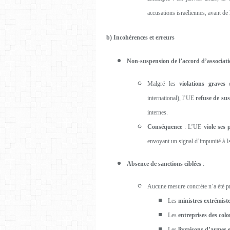
accusations israéliennes, avant de
b) Incohérences et erreurs
Non-suspension de l’accord d’associat
Malgré les
violations graves
d
international), l’UE
refuse de su
internes.
Conséquence
: L’UE
viole ses 
envoyant un signal d’impunité à Is
Absence de sanctions ciblées
:
Aucune mesure concrète n’a été pr
Les
ministres extrémist
Les
entreprises des colo
Les
livraisons d’armes