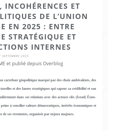
, INCOHÉRENCES ET
LITIQUES DE L’UNION
 EN 2025 : ENTRE
E STRATÉGIQUE ET
CTIONS INTERNES
7 SEPTEMBRE 2025
E et publié depuis Overblog
 un carrefour géopolitique marqué par des
choix ambivalents
, des
turelles
et des
fautes stratégiques
qui sapent sa crédibilité et son
lièrement dans ses relations avec des acteurs clés (Israël, États-
peine à concilier
valeurs démocratiques
,
intérêts économiques
et
que de ses errements, organisée par enjeux majeurs.