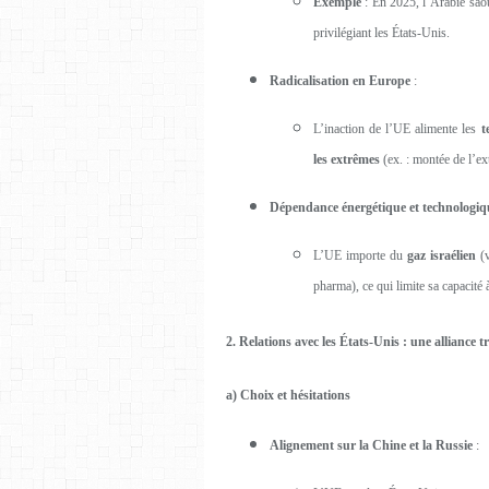
Exemple
: En 2025, l’Arabie sao
privilégiant les États-Unis.
Radicalisation en Europe
:
L’inaction de l’UE alimente les
t
les extrêmes
(ex. : montée de l’ex
Dépendance énergétique et technologiq
L’UE importe du
gaz israélien
(v
pharma), ce qui limite sa capacité 
2. Relations avec les États-Unis : une alliance 
a) Choix et hésitations
Alignement sur la Chine et la Russie
: