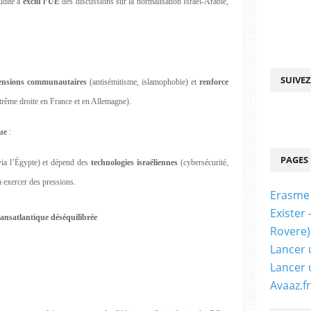
udite a
exclu l’UE
des discussions sur la normalisation Israël-Arabie,
SUIVE
ensions communautaires
(antisémitisme, islamophobie) et
renforce
trême droite en France et en Allemagne).
ue
:
PAGES
ia l’Égypte) et dépend des
technologies israéliennes
(cybersécurité,
à exercer des pressions.
Erasme
Exister
transatlantique déséquilibrée
Rovere)
Lancer 
Lancer 
Avaaz.fr