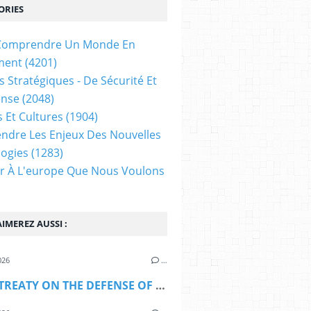
ORIES
t Comprendre Un Monde En
ment
(4201)
s Stratégiques - De Sécurité Et
ense
(2048)
s Et Cultures
(1904)
dre Les Enjeux Des Nouvelles
ogies
(1283)
ir À L'europe Que Nous Voulons
IMEREZ AUSSI :
026
…
DRAFT TREATY ON THE DEFENSE OF THE EUROPEAN UNION