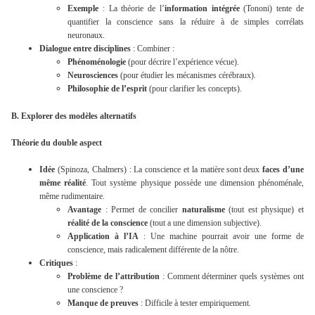
Exemple
: La théorie de l’
information intégrée
(Tononi) tente de
quantifier la conscience sans la réduire à de simples corrélats
neuronaux.
Dialogue entre disciplines
: Combiner :
Phénoménologie
(pour décrire l’expérience vécue).
Neurosciences
(pour étudier les mécanismes cérébraux).
Philosophie de l’esprit
(pour clarifier les concepts).
B. Explorer des modèles alternatifs
Théorie du double aspect
Idée
(Spinoza, Chalmers) : La conscience et la matière sont deux
faces d’une
même réalité
. Tout système physique possède une dimension phénoménale,
même rudimentaire.
Avantage
: Permet de concilier
naturalisme
(tout est physique) et
réalité de la conscience
(tout a une dimension subjective).
Application à l’IA
: Une machine pourrait avoir une forme de
conscience, mais radicalement différente de la nôtre.
Critiques
:
Problème de l’attribution
: Comment déterminer quels systèmes ont
une conscience ?
Manque de preuves
: Difficile à tester empiriquement.