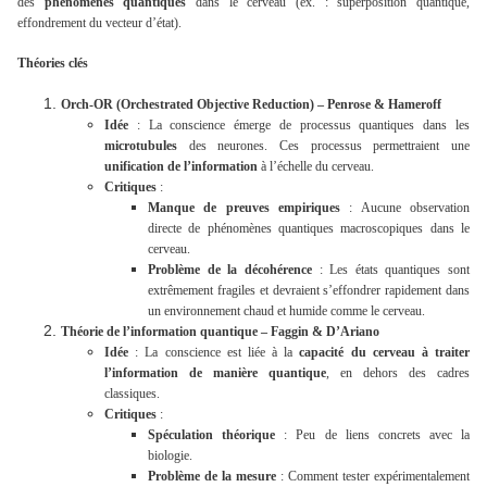
des
phénomènes quantiques
dans le cerveau (ex. : superposition quantique,
effondrement du vecteur d’état).
Théories clés
Orch-OR (Orchestrated Objective Reduction) – Penrose & Hameroff
Idée
: La conscience émerge de processus quantiques dans les
microtubules
des neurones. Ces processus permettraient une
unification de l’information
à l’échelle du cerveau.
Critiques
:
Manque de preuves empiriques
: Aucune observation
directe de phénomènes quantiques macroscopiques dans le
cerveau.
Problème de la décohérence
: Les états quantiques sont
extrêmement fragiles et devraient s’effondrer rapidement dans
un environnement chaud et humide comme le cerveau.
Théorie de l’information quantique – Faggin & D’Ariano
Idée
: La conscience est liée à la
capacité du cerveau à traiter
l’information de manière quantique
, en dehors des cadres
classiques.
Critiques
:
Spéculation théorique
: Peu de liens concrets avec la
biologie.
Problème de la mesure
: Comment tester expérimentalement