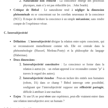
Naturalisme non réductif
: La conscience émerge des processus
physiques, mais n’y est pas réductible (ex. : John Searle).
Critique de Bitbol
: Le naturalisme tend à
négliger la dimension
phénoménale
en se concentrant sur les corrélats neuronaux de la conscience
(NCC). Il risque de réduire la conscience à un simple
mécanisme
, sans rendre
compte de l’expérience vécue.
C. Intersubjectivité
Définition
: L’
intersubjectivité
désigne la relation entre sujets conscients, qui
se reconnaissent mutuellement comme tels. Elle est centrale dans la
phénoménologie (Husserl, Merleau-Ponty) et la philosophie du langage
(Habermas).
Deux dimensions
:
Intersubjectivité constitutive
: La conscience se forme dans la
relation à autrui (ex. : un enfant apprend à se reconnaître comme "je" à
travers le regard des autres).
Intersubjectivité étendue
: Peut-on inclure des entités non humaines
(robots, IA) dans ce champ ? Bitbol interroge cette possibilité,
soulignant que l’intersubjectivité suppose une
réflexivité partagée
,
difficile à attribuer à une machine.
Enjeu
: Si une IA ne peut
vivre
une expérience, peut-elle vraiment entrer dans
une relation intersubjective avec un humain ?