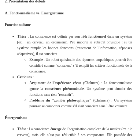
2. Présentation des débats
A. Fonctionnalisme vs. Émergentisme
Fonctionnalisme
Thèse
: La conscience est définie par son
rôle fonctionnel
dans un système
(ex. : un cerveau, un ordinateur). Peu importe le substrat physique : si un
système remplit les bonnes fonctions (traitement de l’information, réponses
adaptatives), il est conscient.
Exemple
: Un robot qui simule des réponses empathiques pourrait être
considéré comme "conscient" s’il remplit les critères fonctionnels de la
conscience.
Critiques
:
Argument de l’expérience vécue
(Chalmers) : Le fonctionnalisme
ignore la
conscience phénoménale
. Un système peut simuler des
fonctions sans rien "ressentir".
Problème du "zombie philosophique"
(Chalmers) : Un système
pourrait se comporter comme s’il était conscient sans l’être vraiment.
Émergentisme
Thèse
: La conscience
émerge
de l’organisation complexe de la matière (ex. : le
cerveau), mais elle n’est pas réductible à ses composants. Elle possède des