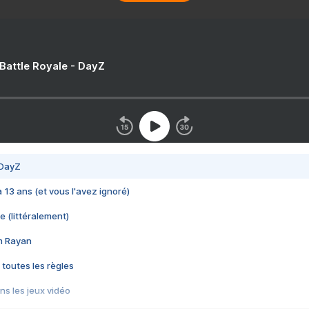
 Battle Royale - DayZ
 DayZ
 a 13 ans (et vous l'avez ignoré)
e (littéralement)
im Rayan
 toutes les règles
s les jeux vidéo