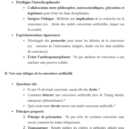
Privilégier l’interdisciplinarité
:
Collaboration entre philosophes, neuroscientifiques, physiciens et
ingénieurs
pour éviter les biais disciplinaires.
Intégrer l’éthique
: Réfléchir aux
implications
de la recherche sur la
conscience (ex. : droits des entités conscientes artificielles, impact sur
la société).
Expérimentations rigoureuses
:
Développer des
protocoles
pour tester les théories de la conscience
(ex. : mesures de l’information intégrée, études sur les états modifiés
de conscience).
Éviter l’anthropomorphisme
: Ne pas attribuer de conscience à une
machine sans preuves solides.
D. Vers une éthique de la conscience artificielle
Questions clés
:
Si une IA devenait consciente, aurait-elle des
droits
?
Comment
détecter
une conscience artificielle (test de Turing étendu,
marqueurs phénoménaux) ?
Quel serait notre
devoir
envers une entité consciente artificielle ?
Principes proposés
:
Principe de précaution
: Ne pas créer de systèmes conscients sans
savoir comment les traiter éthiquement.
Transparence
: Rendre publics les critères et méthodes utilisés pour