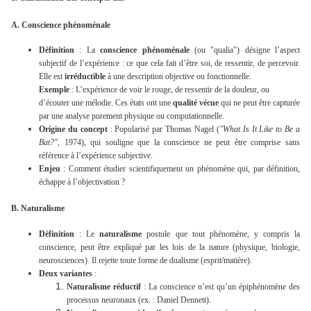
A. Conscience phénoménale
Définition
: La
conscience phénoménale
(ou "qualia") désigne l’aspect
subjectif de l’expérience : ce que cela fait d’être soi, de ressentir, de percevoir.
Elle est
irréductible
à une description objective ou fonctionnelle.
Exemple
: L’expérience de voir le rouge, de ressentir de la douleur, ou
d’écouter une mélodie. Ces états ont une
qualité vécue
qui ne peut être capturée
par une analyse purement physique ou computationnelle.
Origine du concept
: Popularisé par Thomas Nagel (
"What Is It Like to Be a
Bat?"
, 1974), qui souligne que la conscience ne peut être comprise sans
référence à l’expérience subjective.
Enjeu
: Comment étudier scientifiquement un phénomène qui, par définition,
échappe à l’objectivation ?
B. Naturalisme
Définition
: Le
naturalisme
postule que tout phénomène, y compris la
conscience, peut être expliqué par les lois de la nature (physique, biologie,
neurosciences). Il rejette toute forme de dualisme (esprit/matière).
Deux variantes
:
Naturalisme réductif
: La conscience n’est qu’un épiphénomène des
processus neuronaux (ex. : Daniel Dennett).