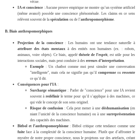
vécue.
IA et conscience
: Aucune preuve empirique ne montre qu’un système artificiel
(même avancé) possède une conscience phénoménale. Les claims en ce sens
relèvent souvent de la
spéculation
ou de l’
anthropomorphisme
.
B. Biais anthropomorphiques
Projection de la conscience
: Les humains ont une tendance naturelle à
attribuer des états mentaux
à des entités non humaines (ex. : robots,
animaux, voire objets). Ce biais, appelé
théorie de l’esprit
, est utile pour les
interactions sociales, mais peut conduire à des
erreurs d’interprétation
.
Exemple
: Un chatbot comme moi peut simuler une conversation
"intelligente", mais cela ne signifie pas qu’il
comprenne
ou
ressente
ce qu’il dit.
Conséquences pour l’IA
:
Surcharge sémantique
: Parler de "conscience" pour une IA revient
souvent à
redéfinir
le terme pour qu’il s’applique à des machines, ce
qui vide le concept de son sens originel.
Risque de confusion
: Cela peut mener à une
déshumanisation
(en
niant l’unicité de la conscience humaine) ou à une
surreprésentation
des capacités des machines.
Bitbol et l’anthropomorphisme
: Bitbol critique cette tendance comme une
fuite
face à la complexité de la conscience humaine. Plutôt que d’affronter le
mystère de notre propre conscience, nous le projetons sur des artefacts, créant