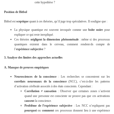
cette hypothèse ?
Position de Bitbol
Bitbol est
sceptique
quant à ces théories, qu’il juge trop spéculatives. Il souligne que :
La physique quantique est souvent invoquée comme une
boîte noire
pour
expliquer ce qui reste inexpliqué.
Ces théories
négligent la dimension phénoménale
: même si des processus
quantiques existent dans le cerveau, comment rendent-ils compte de
l’
expérience subjective
?
3. Analyse des limites des approches actuelles
A. Manque de preuves empiriques
Neurosciences de la conscience
: Les recherches se concentrent sur les
corrélats neuronaux de la conscience
(NCC), c’est-à-dire les patterns
d’activation cérébrale associés à des états conscients. Cependant :
Corrélation ≠ causation
: Observer que certaines zones s’activent
quand une personne est consciente ne prouve pas que ces activations
causent
la conscience.
Problème de l’expérience subjective
: Les NCC n’expliquent pas
pourquoi
ou
comment
ces processus donnent lieu à une expérience