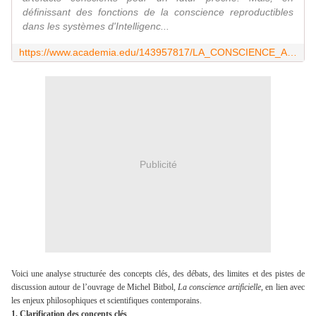
définissant des fonctions de la conscience reproductibles
dans les systèmes d'Intelligenc...
https://www.academia.edu/143957817/LA_CONSCIENCE_ARTIFICIELLE_Une_critique_v%C3%A9cue_Livre_
Publicité
Voici une analyse structurée des concepts clés, des débats, des limites et des pistes de
discussion autour de l’ouvrage de Michel Bitbol,
La conscience artificielle
, en lien avec
les enjeux philosophiques et scientifiques contemporains.
1. Clarification des concepts clés