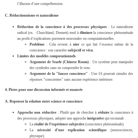
l’illusion d’une compréhension.
C. Réductionnisme et naturalisme
Réduction de la conscience à des processus physiques
: Le naturalisme
radical (ex. : Churchland, Dennett) tend à
éliminer
la conscience phénoménale
au profit d’explications purement neuronales ou computationnelles.
Problème
: Cela revient à
nier
ce qui fait l’essence même de la
conscience : son caractère
subjectif et vécu
.
Limites des modèles computationnels
:
Argument de Searle (Chinese Room)
: Un système peut manipuler
des symboles sans en comprendre le sens.
Argument de la "fausse conscience"
: Une IA pourrait simuler des
réponses "conscientes" sans aucune expérience intérieure.
4. Pistes pour une discussion informée et nuancée
A. Repenser la relation entre science et conscience
Approche non réductive
: Plutôt que de chercher à
réduire
la conscience à
des processus physiques, adopter une approche
intégrative
qui reconnaît :
La
réalité de l’expérience subjective
(conscience phénoménale).
La
nécessité d’une explication scientifique
(neurosciences,
physique).