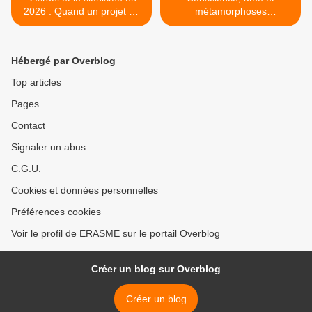
2026 : Quand un projet de
métamorphoses
libération devient un miroir
posthumaines : Quand
brisé de nos contradictions
chamanisme,
neurosciences et physique
Hébergé par Overblog
quantique redéfinissent les
frontières de l'être et de la
Top articles
réalité >
Pages
Contact
Signaler un abus
C.G.U.
Cookies et données personnelles
Préférences cookies
Voir le profil de ERASME sur le portail Overblog
Créer un blog sur Overblog
Créer un blog