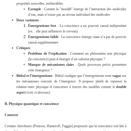
propriétés nouvelles, irréductibles.
Exemple
: Comme la "mouillé" émerge de l’interaction des molécules
d’eau, mais n’existe pas au niveau individuel des molécules.
Deux variantes
:
Émergentisme fort
: La conscience a un pouvoir causal indépendant
(ex. : elle peut influencer le cerveau).
Émergentisme faible
: La conscience émerge, mais n’a pas de pouvoir
causal supplémentaire.
Critiques
:
Problème de l’explication
: Comment un phénomène non physique
(la conscience) peut-il émerger d’un substrat physique ?
Manque de mécanismes clairs
: Quels processus précis permettent
cette émergence ?
Bitbol et l’émergentisme
: Bitbol souligne que l’émergentisme reste
vague
sur
les mécanismes concrets de l’émergence. Il propose plutôt de repenser la
relation entre physique et conscience à travers des modèles comme le
double
aspect
(voir ci-dessous).
B. Physique quantique et conscience
Contexte
Certains chercheurs (Penrose, Hameroff, Faggin) proposent que la conscience soit liée à