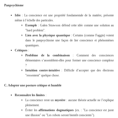
Panpsychisme
Idée
: La conscience est une propriété fondamentale de la matière, présente
même à l’échelle des particules.
Exemple
: Galen Strawson défend cette idée comme une solution au
"hard problem".
Lien avec la physique quantique
: Certains (comme Faggin) voient
dans le panpsychisme une façon de lier conscience et phénomènes
quantiques.
Critiques
:
Problème de la combinaison
: Comment des consciences
élémentaires s’assemblent-elles pour former une conscience complexe
?
Intuition contre-intuitive
: Difficile d’accepter que des électrons
"ressentent" quelque chose.
C. Adopter une posture critique et humble
Reconnaître les limites
:
La conscience reste un
mystère
: aucune théorie actuelle ne l’explique
pleinement.
Éviter les
affirmations dogmatiques
(ex. : "La conscience est juste
une illusion" ou "Les robots seront bientôt conscients").