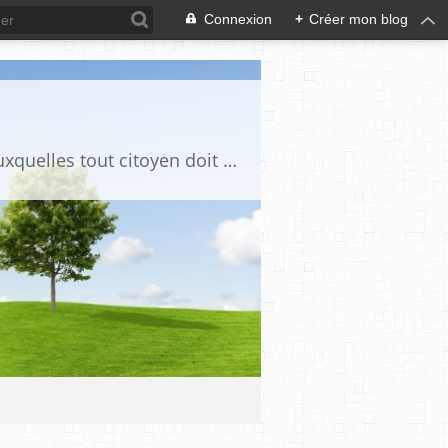
Connexion
+
Créer mon blog
Ce blog est destiné à stimuler l'intérêt du lecteur pour des questions de société auxquelles tout citoyen doit être en mesure d'apporter des réponses, individuelles ou collectives, en conscience et en responsabilité !