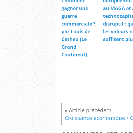
Comment
européenne 
gagner une
au MAGA et
guerre
technocapit
commerciale ?
disruptif : 
par Louis de
les valeurs 
Catheu (Le
suffisent pl
Grand
Continent)