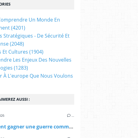
ORIES
t Comprendre Un Monde En
ment
(4201)
s Stratégiques - De Sécurité Et
ense
(2048)
s Et Cultures
(1904)
dre Les Enjeux Des Nouvelles
ogies
(1283)
ir À L'europe Que Nous Voulons
IMEREZ AUSSI :
026
…
Comment gagner une guerre commerciale ? par Louis de Catheu (Le Grand Continent)