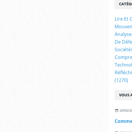
CATÉG
Lire E
Mouve
Analyse
De Déf
Société
Compren
Technol
Réfléch
(1270)
VOUS A
29/05/2