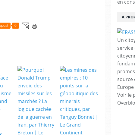
en cons
À PRO
epost
0
Un cito
service
citoyen
fondame
promess
source 
Europe 
Voir le 
Overbl