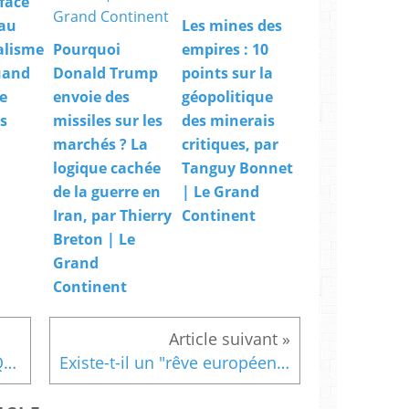
face
 au
Les mines des
alisme
Pourquoi
empires : 10
quand
Donald Trump
points sur la
ne
envoie des
géopolitique
us
missiles sur les
des minerais
marchés ? La
critiques, par
logique cachée
Tanguy Bonnet
de la guerre en
| Le Grand
Iran, par Thierry
Continent
Breton | Le
Grand
Continent
Croissance économique / Qu'est-ce qui ne reçoit pas suffisamment d'attention ? Ces tendances méconnues, selon les économistes en chef (World Economic Forum)
Existe-t-il un "rêve européen" comme il a existé un "rêve américain" ?