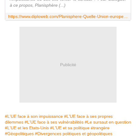
à ce propos, Planisphère (...)
https://www.diploweb.com/Planisphere-Quelle-Union-europeenne-dans-le-monde-de-Trump-II-Avec-M-Lefebvre.html
Publicité
#L'UE face à son impuissance
#L'UE face à ses propres
dilemmes
#L'UE face à ses vulnérabilités
#Le sursaut en question
#L'UE et les Etats-Unis
#L'UE et sa politique étrangère
#Géopolitiques
#Divergences politiques et géopolitiques