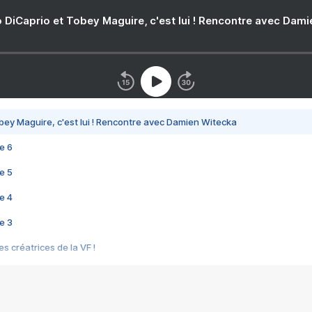
 DiCaprio et Tobey Maguire, c'est lui ! Rencontre avec Dam
bey Maguire, c'est lui ! Rencontre avec Damien Witecka
e 6
e 5
e 4
e 3
s créatrices de la VF !
e 2
e 1