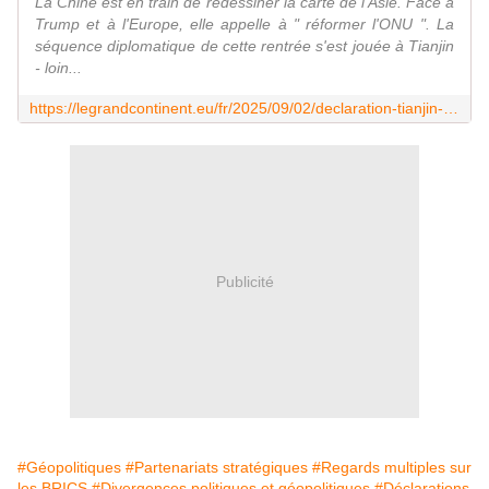
La Chine est en train de redessiner la carte de l'Asie. Face à
Trump et à l'Europe, elle appelle à " réformer l'ONU ". La
séquence diplomatique de cette rentrée s'est jouée à Tianjin
- loin...
https://legrandcontinent.eu/fr/2025/09/02/declaration-tianjin-ocs/
Publicité
#Géopolitiques
#Partenariats stratégiques
#Regards multiples sur
les BRICS
#Divergences politiques et géopolitiques
#Déclarations