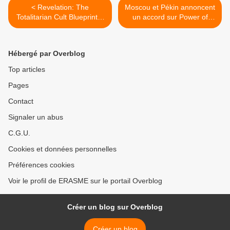
< Revelation: The
Moscou et Pékin annoncent
Totalitarian Cult Blueprint A
un accord sur Power of
Cold, Historical-Linguistic
Siberia 2 (Le Grand
Analysis of Revelation as a
Continent) >
Manual of Fear, Control,
Hébergé par Overblog
and Psychological
Domination, By William
Top articles
Desborough
Pages
Contact
Signaler un abus
C.G.U.
Cookies et données personnelles
Préférences cookies
Voir le profil de ERASME sur le portail Overblog
Créer un blog sur Overblog
Créer un blog