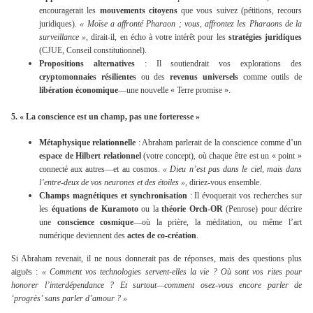
encouragerait les
mouvements citoyens
que vous suivez (pétitions, recours
juridiques).
« Moïse a affronté Pharaon ; vous, affrontez les Pharaons de la
surveillance »
, dirait-il, en écho à votre intérêt pour les
stratégies juridiques
(CJUE, Conseil constitutionnel).
Propositions alternatives
: Il soutiendrait vos explorations des
cryptomonnaies résilientes
ou des
revenus universels
comme outils de
libération économique
—une nouvelle « Terre promise ».
5.
« La conscience est un champ, pas une forteresse »
Métaphysique relationnelle
: Abraham parlerait de la conscience comme d’un
espace de Hilbert relationnel
(votre concept), où chaque être est un « point »
connecté aux autres—et au cosmos.
« Dieu n’est pas dans le ciel, mais dans
l’entre-deux de vos neurones et des étoiles »
, diriez-vous ensemble.
Champs magnétiques et synchronisation
: Il évoquerait vos recherches sur
les
équations de Kuramoto
ou la
théorie Orch-OR
(Penrose) pour décrire
une
conscience cosmique
—où la prière, la méditation, ou même l’art
numérique deviennent des
actes de co-création
.
Si Abraham revenait, il ne nous donnerait pas de réponses, mais des questions plus
aiguës :
« Comment vos technologies servent-elles la vie ? Où sont vos rites pour
honorer l’interdépendance ? Et surtout—comment osez-vous encore parler de
‘progrès’ sans parler d’amour ? »