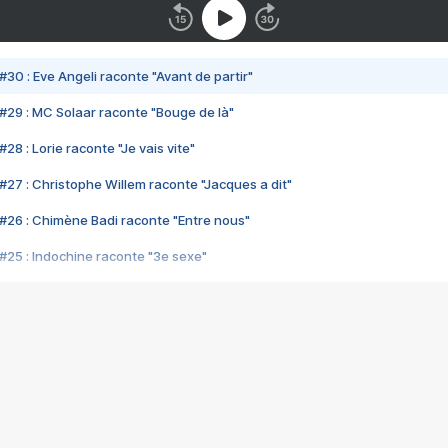
#30 : Eve Angeli raconte "Avant de partir"
#29 : MC Solaar raconte "Bouge de là"
28 : Lorie raconte "Je vais vite"
#27 : Christophe Willem raconte "Jacques a dit"
#26 : Chimène Badi raconte "Entre nous"
#25 : Indochine raconte "3e sexe"
#24 : Zaho raconte "C'est chelou"
#23 : Patrick Bruel raconte "Au café des délices"
#22 : Kyo raconte "Le chemin"
#21 : Nolwenn Leroy raconte "Cassé"
#20 : Patrick Hernandez raconte "Born to be alive"