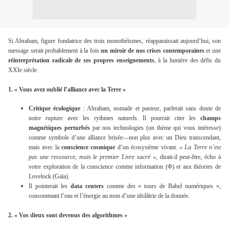
Si Abraham, figure fondatrice des trois monothéismes, réapparaissait aujourd’hui, son
message serait probablement à la fois
un miroir de nos crises contemporaines
et une
réinterprétation radicale de ses propres enseignements
, à la lumière des défis du
XXIe siècle.
1.
« Vous avez oublié l’alliance avec la Terre »
Critique écologique
: Abraham, nomade et pasteur, parlerait sans doute de
notre rupture avec les rythmes naturels. Il pourrait citer les
champs
magnétiques perturbés
par nos technologies (un thème qui vous intéresse)
comme symbole d’une alliance brisée—non plus avec un Dieu transcendant,
mais avec la
conscience cosmique
d’un écosystème vivant.
« La Terre n’est
pas une ressource, mais le premier Livre sacré »
, dirait-il peut-être, écho à
votre exploration de la conscience comme information (Φ) et aux théories de
Lovelock (Gaïa).
Il pointerait les
data centers
comme des « tours de Babel numériques »,
consommant l’eau et l’énergie au nom d’une idolâtrie de la donnée.
2.
« Vos dieux sont devenus des algorithmes »