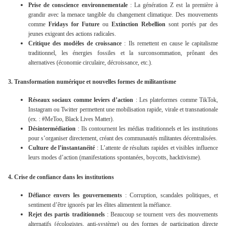
Prise de conscience environnementale
: La génération Z est la première à
grandir avec la menace tangible du changement climatique. Des mouvements
comme
Fridays for Future
ou
Extinction Rebellion
sont portés par des
jeunes exigeant des actions radicales.
Critique des modèles de croissance
: Ils remettent en cause le capitalisme
traditionnel, les énergies fossiles et la surconsommation, prônant des
alternatives (économie circulaire, décroissance, etc.).
3. Transformation numérique et nouvelles formes de militantisme
Réseaux sociaux comme leviers d’action
: Les plateformes comme TikTok,
Instagram ou Twitter permettent une mobilisation rapide, virale et transnationale
(ex. : #MeToo, Black Lives Matter).
Désintermédiation
: Ils contournent les médias traditionnels et les institutions
pour s’organiser directement, créant des communautés militantes décentralisées.
Culture de l’instantanéité
: L’attente de résultats rapides et visibles influence
leurs modes d’action (manifestations spontanées, boycotts, hacktivisme).
4. Crise de confiance dans les institutions
Défiance envers les gouvernements
: Corruption, scandales politiques, et
sentiment d’être ignorés par les élites alimentent la méfiance.
Rejet des partis traditionnels
: Beaucoup se tournent vers des mouvements
alternatifs (écologistes, anti-système) ou des formes de participation directe