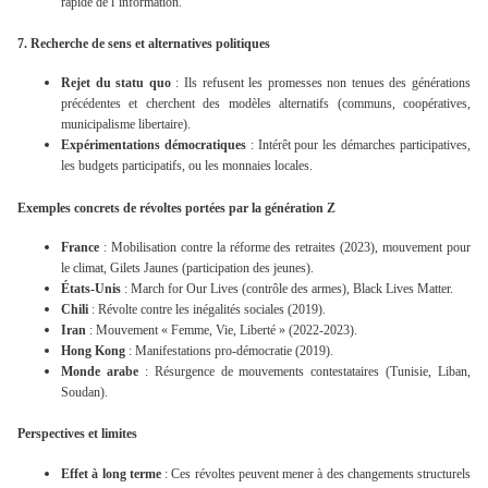
rapide de l’information.
7. Recherche de sens et alternatives politiques
Rejet du statu quo
: Ils refusent les promesses non tenues des générations
précédentes et cherchent des modèles alternatifs (communs, coopératives,
municipalisme libertaire).
Expérimentations démocratiques
: Intérêt pour les démarches participatives,
les budgets participatifs, ou les monnaies locales.
Exemples concrets de révoltes portées par la génération Z
France
:
Mobilisation contre la réforme des retraites
(2023), mouvement pour
le climat, Gilets Jaunes (participation des jeunes).
États-Unis
:
March for Our Lives
(contrôle des armes), Black Lives Matter.
Chili
: Révolte contre les inégalités sociales (2019).
Iran
:
Mouvement « Femme, Vie, Liberté »
(2022-2023).
Hong Kong
: Manifestations pro-démocratie (2019).
Monde arabe
: Résurgence de mouvements contestataires (Tunisie, Liban,
Soudan).
Perspectives et limites
Effet à long terme
: Ces révoltes peuvent mener à des changements structurels