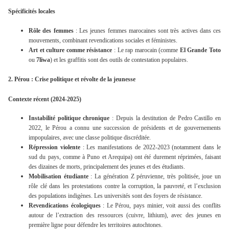
Spécificités locales
Rôle des femmes
: Les jeunes femmes marocaines sont très actives dans ces
mouvements, combinant revendications sociales et féministes.
Art et culture comme résistance
: Le
rap marocain
(comme
El Grande Toto
ou
7liwa
) et les graffitis sont des outils de contestation populaires.
2. Pérou : Crise politique et révolte de la jeunesse
Contexte récent (2024-2025)
Instabilité politique chronique
: Depuis la
destitution de Pedro Castillo
en
2022, le Pérou a connu une succession de présidents et de gouvernements
impopulaires, avec une classe politique discréditée.
Répression violente
: Les manifestations de 2022-2023 (notamment dans le
sud du pays, comme à Puno et Arequipa) ont été durement réprimées, faisant
des dizaines de morts, principalement des jeunes et des étudiants.
Mobilisation étudiante
: La génération Z péruvienne, très politisée, joue un
rôle clé dans les protestations contre la corruption, la pauvreté, et l’exclusion
des populations indigènes. Les universités sont des foyers de résistance.
Revendications écologiques
: Le Pérou, pays minier, voit aussi des
conflits
autour de l’extraction des ressources
(cuivre, lithium), avec des jeunes en
première ligne pour défendre les territoires autochtones.