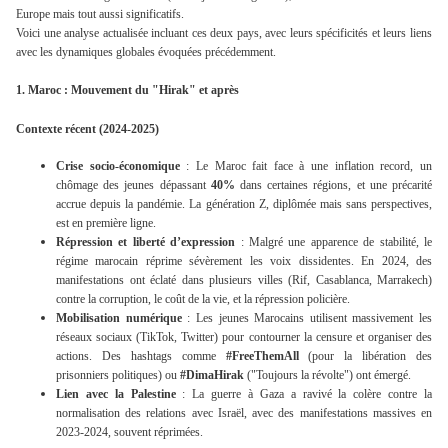
Europe mais tout aussi significatifs.
Voici une analyse actualisée incluant ces deux pays, avec leurs spécificités et leurs liens
avec les dynamiques globales évoquées précédemment.
1. Maroc : Mouvement du "Hirak" et après
Contexte récent (2024-2025)
Crise socio-économique
: Le Maroc fait face à une inflation record, un
chômage des jeunes dépassant
40%
dans certaines régions, et une précarité
accrue depuis la pandémie. La génération Z, diplômée mais sans perspectives,
est en première ligne.
Répression et liberté d’expression
: Malgré une apparence de stabilité, le
régime marocain réprime sévèrement les voix dissidentes. En 2024, des
manifestations ont éclaté dans plusieurs villes (Rif, Casablanca, Marrakech)
contre la corruption, le coût de la vie, et la
répression policière
.
Mobilisation numérique
: Les jeunes Marocains utilisent massivement les
réseaux sociaux (TikTok, Twitter) pour contourner la censure et organiser des
actions. Des hashtags comme
#FreeThemAll
(pour la libération des
prisonniers politiques) ou
#DimaHirak
("Toujours la révolte") ont émergé.
Lien avec la Palestine
: La
guerre à Gaza
a ravivé la colère contre la
normalisation des relations avec Israël, avec des manifestations massives en
2023-2024, souvent réprimées.