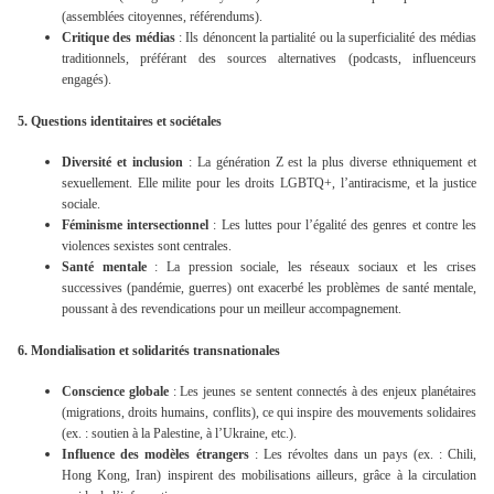
(assemblées citoyennes, référendums).
Critique des médias
: Ils dénoncent la partialité ou la superficialité des médias
traditionnels, préférant des sources alternatives (podcasts, influenceurs
engagés).
5. Questions identitaires et sociétales
Diversité et inclusion
: La génération Z est la plus diverse ethniquement et
sexuellement. Elle milite pour les droits LGBTQ+, l’antiracisme, et la justice
sociale.
Féminisme intersectionnel
: Les luttes pour l’égalité des genres et contre les
violences sexistes sont centrales.
Santé mentale
: La pression sociale, les réseaux sociaux et les crises
successives (pandémie, guerres) ont exacerbé les problèmes de santé mentale,
poussant à des revendications pour un meilleur accompagnement.
6. Mondialisation et solidarités transnationales
Conscience globale
: Les jeunes se sentent connectés à des enjeux planétaires
(migrations, droits humains, conflits), ce qui inspire des mouvements solidaires
(ex. : soutien à la Palestine, à l’Ukraine, etc.).
Influence des modèles étrangers
: Les révoltes dans un pays (ex. : Chili,
Hong Kong, Iran) inspirent des mobilisations ailleurs, grâce à la circulation