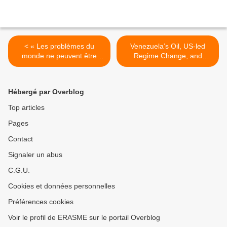
< « Les problèmes du
Venezuela’s Oil, US-led
monde ne peuvent être
Regime Change, and
résolus par des sceptiques
America’s Gangster Politics,
ou des cyniques dont les
By Jeffrey D. Sachs & Sybil
horizons se limitent aux
Fares | November 4, 2025 |
Hébergé par Overblog
réalités évidentes. Nous
Common Dreams >
avons besoin d’hommes
Top articles
capables d’imaginer ce qui
Pages
n’a jamais existé » (John F.
Kennedy)
Contact
Signaler un abus
C.G.U.
Cookies et données personnelles
Préférences cookies
Voir le profil de ERASME sur le portail Overblog