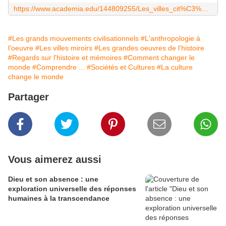
https://www.academia.edu/144809255/Les_villes_cit%C3%A9s_miroirs_de_l_humanit%C3%A9_Une_arch%C3%A9ologie_des_symboles_urbains_de_l_Antiquit%C3%A9_%C3%A0_l_%C3%A8re_globale
#Les grands mouvements civilisationnels
#L'anthropologie à
l'oeuvre
#Les villes miroirs
#Les grandes oeuvres de l'histoire
#Regards sur l'histoire et mémoires
#Comment changer le
monde
#Comprendre ...
#Sociétés et Cultures
#La culture
change le monde
Partager
Vous aimerez aussi
Dieu et son absence : une
exploration universelle des réponses
humaines à la transcendance