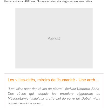
Une réflexion sur 4000 ans d’histoire urbaine, des ziggourats aux smart cities. 
Publicité
Les villes-cités, miroirs de l'humanité - Une archéologie des symboles urbains, de l'Antiquité à l'ère globale
"Les villes sont des rêves de pierre", écrivait Umberto Saba.
Des rêves qui, depuis les premiers ziggourats de
Mésopotamie jusqu'aux gratte-ciel de verre de Dubaï, n'ont
jamais cessé de nous ...