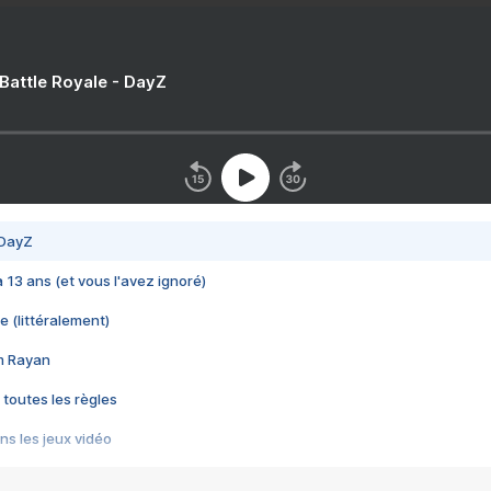
 Battle Royale - DayZ
 DayZ
 a 13 ans (et vous l'avez ignoré)
e (littéralement)
im Rayan
 toutes les règles
s les jeux vidéo
us choquant de Rockstar ? - Le scandale BULLY