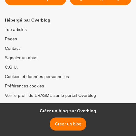
l’Assemblée nationale sur
Druon >
les liens existants entre les
représentants de
Hébergé par Overblog
mouvements politiques et
des organisations et
Top articles
réseaux soutenant l’action
Pages
terroriste ou propageant
l’idéologie islamiste
Contact
Signaler un abus
C.G.U.
Cookies et données personnelles
Préférences cookies
Voir le profil de ERASME sur le portail Overblog
Créer un blog sur Overblog
Créer un blog