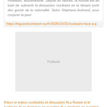
Poseidon, Bourevestnik. Depuis 48 heures, la Russie est en
train de subvertir la dissuasion nucléaire en la faisant sortir
des gonds de la rationalité. Selon Stéphane Audrand, pour
conjurer la peur
https://legrandcontinent.eu/fr/2025/10/31/nucleaire-face-a-poutine-leurope-doit-apprendre-a-faire-peur/
Publicité
#Jeux et enjeux nucléaires et dissuasion
#La Russie et le
nucléaire
#Les doctrines en question
#La stratégie en question