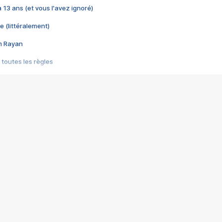
 a 13 ans (et vous l'avez ignoré)
e (littéralement)
im Rayan
 toutes les règles
s les jeux vidéo
us choquant de Rockstar ? - Le scandale BULLY
e plus moche de Steam
du RÊVE tourne au CAUCHEMAR
pendant 8 heures
it… à tort
umiliés par un jeu vidéo
ire - Final Fantasy 8