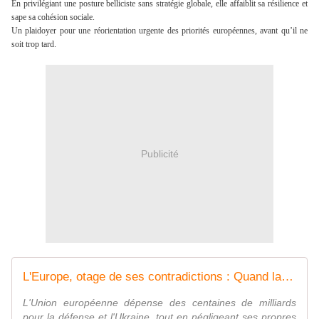
En privilégiant une posture belliciste sans stratégie globale, elle affaiblit sa résilience et
sape sa cohésion sociale.
Un plaidoyer pour une réorientation urgente des priorités européennes, avant qu’il ne
soit trop tard.
Publicité
L'Europe, otage de ses contradictions : Quand la défense devient une faiblesse Comment Bruxelles sacrifie ses citoyens sur l'autel de la géopolitique
L'Union européenne dépense des centaines de milliards
pour la défense et l'Ukraine, tout en négligeant ses propres