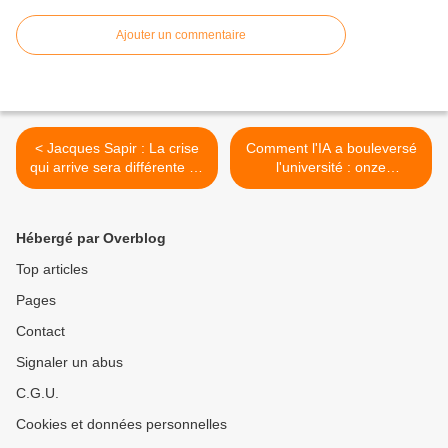
Ajouter un commentaire
< Jacques Sapir : La crise
Comment l'IA a bouleversé
qui arrive sera différente de
l'université : onze
toutes les autres
normaliens face à ChatGPT
(Fréquence populaire
| Le Grand Continent >
Média)
Hébergé par Overblog
Top articles
Pages
Contact
Signaler un abus
C.G.U.
Cookies et données personnelles