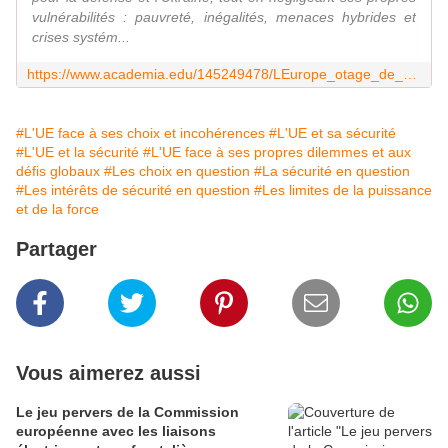
vulnérabilités : pauvreté, inégalités, menaces hybrides et
crises systém...
https://www.academia.edu/145249478/LEurope_otage_de_ses_contradictions_Quand_la_d%C3%A9fense_devient_une_faiblesse_Comment_Bruxelles_sacrifie_ses_citoyens_sur_lautel_de_la_g%C3%A9opolitique
#L'UE face à ses choix et incohérences
#L'UE et sa sécurité
#L'UE et la sécurité
#L'UE face à ses propres dilemmes et aux
défis globaux
#Les choix en question
#La sécurité en question
#Les intérêts de sécurité en question
#Les limites de la puissance
et de la force
Partager
Vous aimerez aussi
Le jeu pervers de la Commission
européenne avec les liaisons