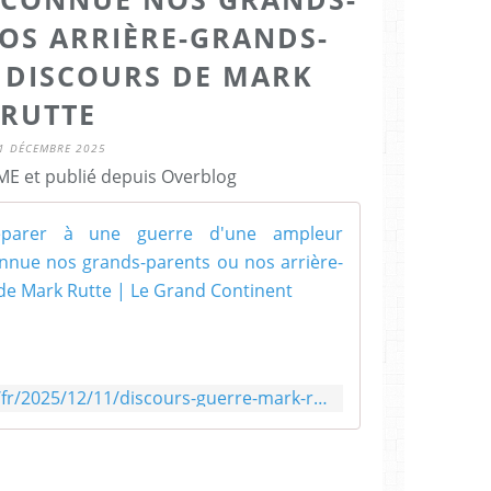
OS ARRIÈRE-GRANDS-
E DISCOURS DE MARK
RUTTE
1 DÉCEMBRE 2025
E et publié depuis Overblog
"Nous devons
"
N
o
u
s
s
https://legrandcontinent.eu/fr/2025/12/11/discours-guerre-mark-rutte/
o
m
m
e