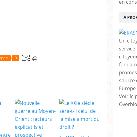
en cons
s
s
i
À PRO
e
,
e
Un cito
t
n
service
o
citoyen
epost
0
u
fondame
s
s
promess
o
source 
m
Europe 
m
e
Voir le 
s
Overbl
d
é
j
à
e