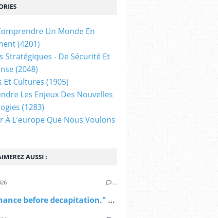
ORIES
t Comprendre Un Monde En
ment
(4201)
s Stratégiques - De Sécurité Et
ense
(2048)
s Et Cultures
(1905)
dre Les Enjeux Des Nouvelles
ogies
(1283)
ir À L'europe Que Nous Voulons
IMEREZ AUSSI :
026
…
"Last chance before decapitation." Trump halts attacks on Iran, the situation in Yemen escalates, and Hamas's disarmament stalls (Middle East Weekly Brief - 31.07 - 06.08)