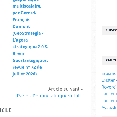
e
multiscalaire,
s
par Gérard-
e
François
c
r
Dumont
SUIVE
é
(GeoStrategia -
t
L'agora
a
i
stratégique 2.0 &
r
Revue
e
Géostratégiques,
PAGES
g
revue n° 72 de
é
n
Erasme
juillet 2026)
é
Exister
r
Rovere)
a
l
Lancer 
Le contexte spatial européen (après la réunion du Conseil ministériel de l'ESA en 2025), par Josef Aschbacher (Schuman Paper n°814 - Fondation Robert Schuman)
Par où Poutine attaquera-t-il l'Europe ? | Le Grand Continent
d
Lancer 
e
Avaaz.fr
l
ICLE
'