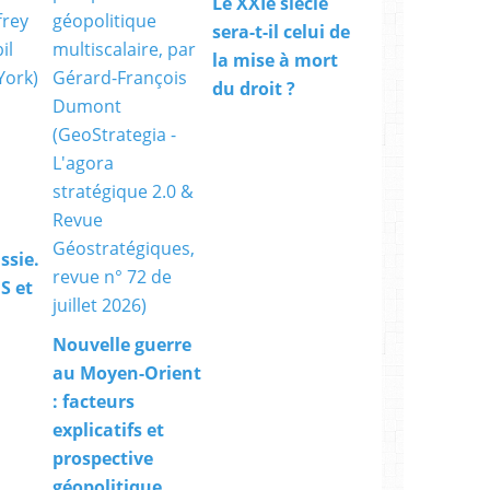
Le XXIe siècle
n
d
sera-t-il celui de
a
la mise à mort
n
du droit ?
g
e
r
.
"
D
e
p
ssie.
u
S et
i
s
B
Nouvelle guerre
e
au Moyen-Orient
r
l
: facteurs
i
explicatifs et
n
prospective
,
géopolitique
l