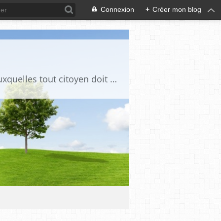
Connexion
+
Créer mon blog
Ce blog est destiné à stimuler l'intérêt du lecteur pour des questions de société auxquelles tout citoyen doit être en mesure d'apporter des réponses, individuelles ou collectives, en conscience et en responsabilité !