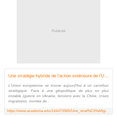
Publicité
Une stratégie hybride de l'action extérieure de l'UE à travers une extension du recours aux mécanismes des " nations-cadres " et " nations-pilotes
L'Union européenne se trouve aujourd'hui à un carrefour
stratégique. Face à une géopolitique de plus en plus
instable (guerre en Ukraine, tensions avec la Chine, crises
migratoires, montée de...
https://www.academia.edu/144473965/Une_strat%C3%A9gie_hybride_de_laction_ext%C3%A9rieure_de_lUE_%C3%A0_travers_une_extension_du_recours_aux_m%C3%A9canismes_des_nations_cadres_et_nations_pilotes