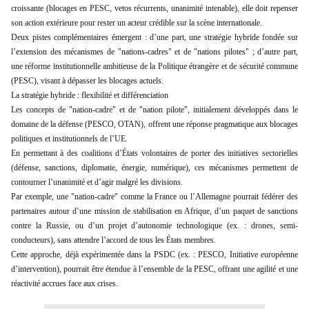
croissante (blocages en PESC, vetos récurrents, unanimité intenable), elle doit repenser
son action extérieure pour rester un acteur crédible sur la scène internationale.
Deux pistes complémentaires émergent : d’une part, une stratégie hybride fondée sur
l’extension des mécanismes de "nations-cadres" et de "nations pilotes" ; d’autre part,
une réforme institutionnelle ambitieuse de la Politique étrangère et de sécurité commune
(PESC), visant à dépasser les blocages actuels.
La stratégie hybride : flexibilité et différenciation
Les concepts de "nation-cadre" et de "nation pilote", initialement développés dans le
domaine de la défense (PESCO, OTAN), offrent une réponse pragmatique aux blocages
politiques et institutionnels de l’UE.
En permettant à des coalitions d’États volontaires de porter des initiatives sectorielles
(défense, sanctions, diplomatie, énergie, numérique), ces mécanismes permettent de
contourner l’unanimité et d’agir malgré les divisions.
Par exemple, une "nation-cadre" comme la France ou l’Allemagne pourrait fédérer des
partenaires autour d’une mission de stabilisation en Afrique, d’un paquet de sanctions
contre la Russie, ou d’un projet d’autonomie technologique (ex. : drones, semi-
conducteurs), sans attendre l’accord de tous les États membres.
Cette approche, déjà expérimentée dans la PSDC (ex. : PESCO, Initiative européenne
d’intervention), pourrait être étendue à l’ensemble de la PESC, offrant une agilité et une
réactivité accrues face aux crises.