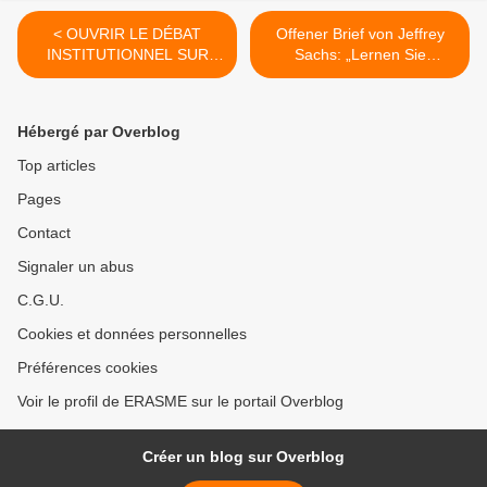
< OUVRIR LE DÉBAT
Offener Brief von Jeffrey
INSTITUTIONNEL SUR
Sachs: „Lernen Sie
LES "COALITIONS" AU
Geschichte, Herr
SEIN DE LA POLITIQUE
Bundeskanzler!" / An Open
ÉTRANGÈRE ET DE
Letter to Chancellor
Hébergé par Overblog
DÉFENSE EUROPÉENNE
Friedrich Merz: Security Is
Indivisible — and History
Top articles
Matters, by Jeffrey D.
Pages
Sachs | December 17, 2025
| Berliner Zeitung >
Contact
Signaler un abus
C.G.U.
Cookies et données personnelles
Préférences cookies
Voir le profil de ERASME sur le portail Overblog
Créer un blog sur Overblog