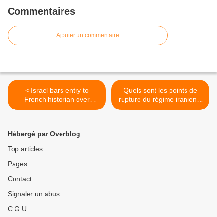
Commentaires
Ajouter un commentaire
< Israel bars entry to
Quels sont les points de
French historian over
rupture du régime iranien ?
alleged 'anti-Zionist' views
Jforum.fr >
(Haaretz)
Hébergé par Overblog
Top articles
Pages
Contact
Signaler un abus
C.G.U.