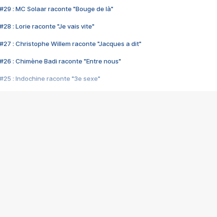
#29 : MC Solaar raconte "Bouge de là"
28 : Lorie raconte "Je vais vite"
#27 : Christophe Willem raconte "Jacques a dit"
#26 : Chimène Badi raconte "Entre nous"
#25 : Indochine raconte "3e sexe"
#24 : Zaho raconte "C'est chelou"
#23 : Patrick Bruel raconte "Au café des délices"
#22 : Kyo raconte "Le chemin"
#21 : Nolwenn Leroy raconte "Cassé"
#20 : Patrick Hernandez raconte "Born to be alive"
#19 : Lorie raconte "Près de moi"
#18 : Michael Jones raconte "A nos actes manqués" (avec Jean-Jacque