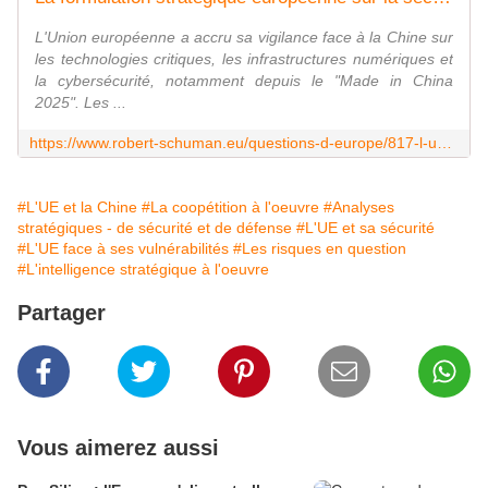
L'Union européenne a accru sa vigilance face à la Chine sur
les technologies critiques, les infrastructures numériques et
la cybersécurité, notamment depuis le "Made in China
2025". Les ...
https://www.robert-schuman.eu/questions-d-europe/817-l-union-europeenne-a-accru-sa-vigilance-face-a-la-chine-sur-les-technologies-critiques-les-infrastructures-numeriques-et-la-cybersecurite-notamment-depuis-made-in-china-2025-les-investissemen
#L'UE et la Chine
#La coopétition à l'oeuvre
#Analyses
stratégiques - de sécurité et de défense
#L'UE et sa sécurité
#L'UE face à ses vulnérabilités
#Les risques en question
#L'intelligence stratégique à l'oeuvre
Partager
Vous aimerez aussi