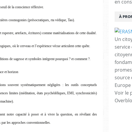
en cons
euil de la conscience réflexive.
À PRO
ières cosmogonies (présocratiques, rta védique, Tao).
 rupestre, artefacts, écritures) comme matérialisations de cette dualité.
Un cito
service
ques, où le cerveau et l’expérience vécue articulent cette quête.
citoyen
ditions de sagesse et symboles intègrent pourquoi ? et comment ?.
fondame
promess
ce et horizon
source 
Europe 
ons souvent systématiquement négligées : les outils conceptuels
Voir le 
riences limites (méditation, états psychédéliques, EMI, synchronicités)
Overbl
u-machine).
ment notre capacité à poser et à vivre la question, en révélant des
es par les approches conventionnelles.