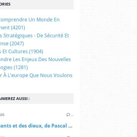
ORIES
t Comprendre Un Monde En
ment
(4201)
s Stratégiques - De Sécurité Et
ense
(2047)
s Et Cultures
(1904)
dre Les Enjeux Des Nouvelles
ogies
(1281)
ir À L'europe Que Nous Voulons
 ? " comme architecture universelle de la quête d
IMEREZ AUSSI :
026
…
Des savants et des dieux, de Pascal Richet (Les Belles Lettres)