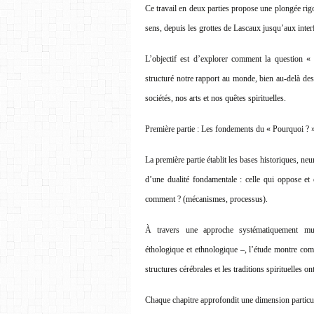
Ce travail en deux parties propose une plongée ri
sens, depuis les grottes de Lascaux jusqu’aux inte
L’objectif est d’explorer comment la question «
structuré notre rapport au monde, bien au-delà des
sociétés, nos arts et nos quêtes spirituelles.
Première partie : Les fondements du « Pourquoi ? 
La première partie établit les bases historiques, neur
d’une dualité fondamentale : celle qui oppose et 
comment ? (mécanismes, processus).
À travers une approche systématiquement mult
éthologique et ethnologique –, l’étude montre comm
structures cérébrales et les traditions spirituelles ont
Chaque chapitre approfondit une dimension particul