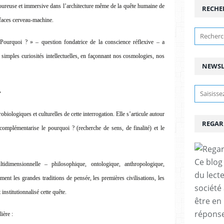
goureuse et immersive dans l’architecture même de la quête humaine de
RECHE
rfaces cerveau-machine.
 Pourquoi ? » – question fondatrice de la conscience réflexive – a
 simples curiosités intellectuelles, en façonnant nos cosmologies, nos
NEWSL
»
obiologiques et culturelles de cette interrogation. Elle s’articule autour
REGAR
complémentarise le pourquoi ? (recherche de sens, de finalité) et le
Ce blog 
idimensionnelle – philosophique, ontologique, anthropologique,
du lect
ent les grandes traditions de pensée, les premières civilisations, les
société
 institutionnalisé cette quête.
être en
réponses
ière :