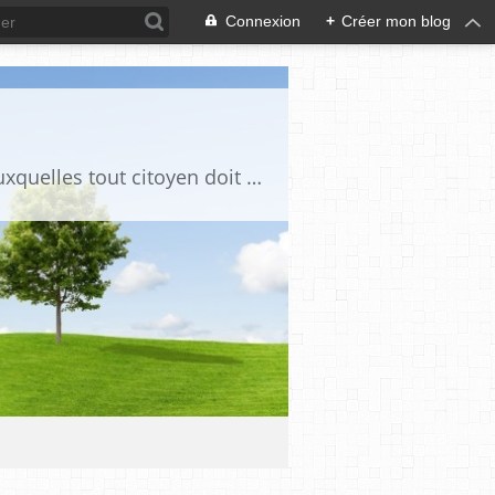
Connexion
+
Créer mon blog
Ce blog est destiné à stimuler l'intérêt du lecteur pour des questions de société auxquelles tout citoyen doit être en mesure d'apporter des réponses, individuelles ou collectives, en conscience et en responsabilité !