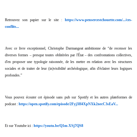
Retrouvez son papier sur le site : 
https://www.pensercestchouette.com/.../ces-
conflits...
Avec ce livre exceptionnel, Christophe Darmangeat ambitionne de “de recenser les 
diverses formes – presque toutes oblitérées par l'État – des confrontations collectives, 
d'en proposer une typologie raisonnée, de les mettre en relation avec les structures 
sociales et de traiter de leur (in)visibilité archéologique, afin d'éclairer leurs logiques 
profondes.”
Vous pouvez écouter cet épisode sans pub sur Spotify et les autres plateformes de 
podcast : 
https://open.spotify.com/episode/2Fyj3H4XpNXk2necC3sEaV...
Et sur Youtube ici : 
https://youtu.be/Q1m-XSj7QS8