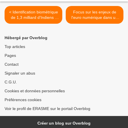
< Identification biométrique
Focus sur les enjeux de
de 1,3 milliard d’Indiens :
l'euro numérique dans un
quand l’aide sociale risque
contexte géopolitique et
de basculer dans la
institutionnel élargi >
surveillance de masse
Hébergé par Overblog
(Epoch Times)
Top articles
Pages
Contact
Signaler un abus
C.G.U.
Cookies et données personnelles
Préférences cookies
Voir le profil de ERASME sur le portail Overblog
Créer un blog sur Overblog