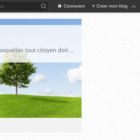
Connexion
+
Créer mon blog
Ce blog est destiné à stimuler l'intérêt du lecteur pour des questions de société auxquelles tout citoyen doit être en mesure d'apporter des réponses, individuelles ou collectives, en conscience et en responsabilité !