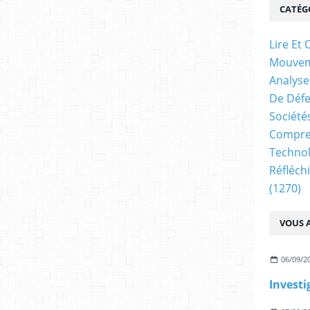
CATÉG
Lire E
Mouve
Analyse
De Déf
Société
Compren
Technol
Réfléch
(1270)
VOUS A
06/09/2