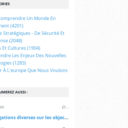
ORIES
t Comprendre Un Monde En
ment
(4201)
s Stratégiques - De Sécurité Et
ense
(2048)
s Et Cultures
(1904)
dre Les Enjeux Des Nouvelles
ogies
(1283)
ir À L'europe Que Nous Voulons
IMEREZ AUSSI :
025
…
Investigations diverses sur les objectifs et biais des débats télévisés !