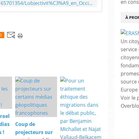
en cons
https://www.academia.edu/165701354/Lobjectivit%C3%A9_en_Occident_une_qu%C3%AAte_m%C3%A9taphysique_face_aux_ab%C3%AEmes_du_r%C3%A9el
À PRO
0
Un cito
service
citoyen
fondame
promess
source 
Europe 
Voir le 
Overbl
srael
dias
Coup de
 !
projecteurs sur