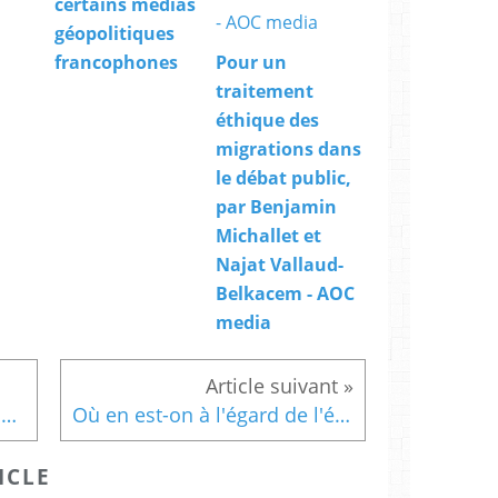
certains médias
géopolitiques
francophones
Pour un
traitement
éthique des
migrations dans
le débat public,
par Benjamin
Michallet et
Najat Vallaud-
Belkacem - AOC
media
« Arrêtez-vous ! C’est le temps de la paix !...
Où en est-on à l'égard de l'émergence des premières intelligences artificielles générales (IAG) ?
ICLE