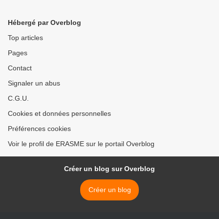
lecture | Icaros
la Géopolitique
@essentiel_news / Tribune
Contemporaine >
Hébergé par Overblog
Libre
Top articles
Pages
Contact
Signaler un abus
C.G.U.
Cookies et données personnelles
Préférences cookies
Voir le profil de ERASME sur le portail Overblog
Créer un blog sur Overblog
Créer un blog