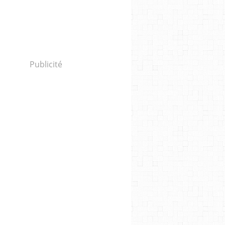
 Yadan": une pétition sur le site de l'Assemblée re
Publicité