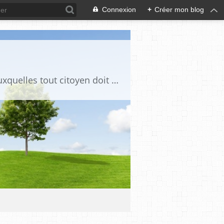
Connexion
+
Créer mon blog
Ce blog est destiné à stimuler l'intérêt du lecteur pour des questions de société auxquelles tout citoyen doit être en mesure d'apporter des réponses, individuelles ou collectives, en conscience et en responsabilité !