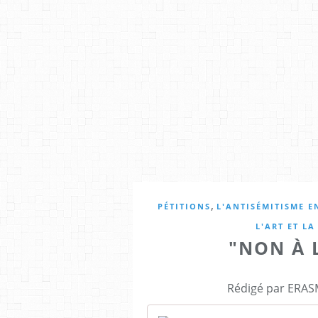
,
PÉTITIONS
L'ANTISÉMITISME E
L'ART ET L
"NON À 
Rédigé par ERASM