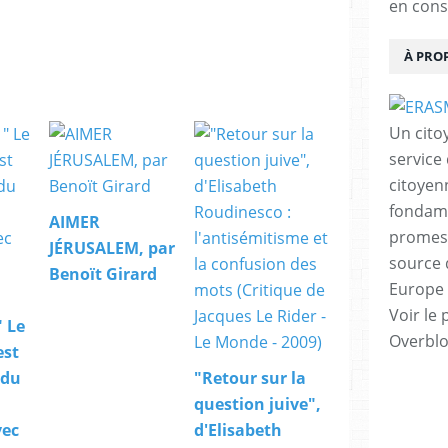
en cons
l
l
i
À PRO
p
l
u
s
Un cito
d
service
e
citoyen
8
fondame
0
AIMER
0
promess
JÉRUSALEM, par
0
source 
0
Benoït Girard
Europe 
s
i
Voir le 
" Le
g
Overbl
n
est
a
 du
"Retour sur la
t
question juive",
u
vec
d'Elisabeth
r