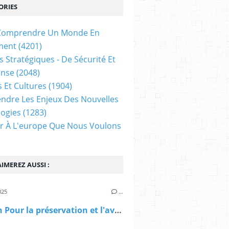
ORIES
t Comprendre Un Monde En
ment
(4201)
s Stratégiques - De Sécurité Et
ense
(2048)
s Et Cultures
(1904)
dre Les Enjeux Des Nouvelles
ogies
(1283)
ir À L'europe Que Nous Voulons
IMEREZ AUSSI :
025
…
Pétition Pour la préservation et l'avenir du réseau de l'enseignement français à l'étranger - OnParticipe