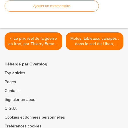
Ajouter un commentaire
< Le prix réel de la guerre
Motos, tableaux, canapés :
en Iran, par Thierry Breton |
dans le sud du Liban,
Le Grand Continent
Tsahal détruit et pille tout
sur son passage (Courrier
International) >
Hébergé par Overblog
Top articles
Pages
Contact
Signaler un abus
C.G.U.
Cookies et données personnelles
Préférences cookies