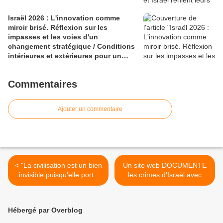
Israël 2026 : L'innovation comme
miroir brisé. Réflexion sur les
impasses et les voies d'un
changement stratégique / Conditions
intérieures et extérieures pour un
changement de stratégie d'Israël au
Proche-Orient
Commentaires
Ajouter un commentaire
< "La civilisation est un bien
Un site web DOCUMENTE
invisible puisqu'elle porte
les crimes d’Israël avec
non sur les choses, mais
GEOLOCALISATION,
sur les invisibles liens qui
dates, catégories de
les nouent l'une à l'autre,
crimes, et images des
Hébergé par Overblog
ainsi et non autrement."
incidents eux-mêmes. >
(Saint-Exupéry)