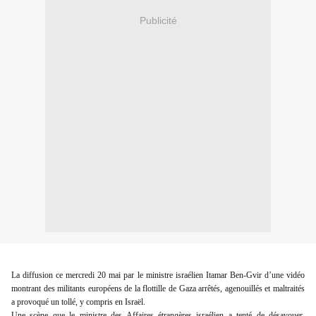
Publicité
La diffusion ce mercredi 20 mai par le ministre israélien Itamar Ben-Gvir d’une vidéo
montrant des militants européens de la flottille de Gaza arrêtés, agenouillés et maltraités
a provoqué un tollé, y compris en Israël.
Une scène que le ministre des Affaires étrangères israélien a tenté de désavouer,