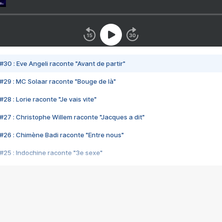
#30 : Eve Angeli raconte "Avant de partir"
#29 : MC Solaar raconte "Bouge de là"
28 : Lorie raconte "Je vais vite"
#27 : Christophe Willem raconte "Jacques a dit"
#26 : Chimène Badi raconte "Entre nous"
#25 : Indochine raconte "3e sexe"
#24 : Zaho raconte "C'est chelou"
#23 : Patrick Bruel raconte "Au café des délices"
#22 : Kyo raconte "Le chemin"