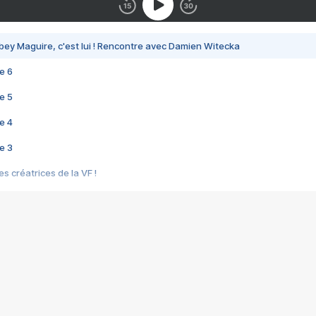
bey Maguire, c'est lui ! Rencontre avec Damien Witecka
e 6
e 5
e 4
e 3
s créatrices de la VF !
e 2
e 1
e Mektoub My Love arrive enfin ! Rencontre avec Shaïn Boumedine et Sal
i : après Toni en famille
elle réalise le bouleversant Dites lui que je l'aime