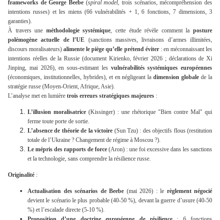
frameworks de George Beebe
(
spiral model
, trois scénarios, mécompréhension des
intentions russes) et les miens (66 vulnérabilités + 1, 6 fonctions, 7 dimensions, 3
garanties).
À travers une
méthodologie systémique
, cette étude révèle comment la
posture
polémogène actuelle de l’UE
(sanctions massives, livraisons d’armes illimitées,
discours moralisateurs)
alimente le piège qu’elle prétend éviter
: en méconnaissant les
intentions réelles de la Russie (document Kirienko, février 2026 ; déclarations de Xi
Jinping, mai 2026), en sous-estimant les
vulnérabilités systémiques européennes
(économiques, institutionnelles, hybrides), et en négligeant la
dimension globale
de la
stratégie russe (Moyen-Orient, Afrique, Asie).
L’analyse met en lumière
trois erreurs stratégiques majeures
:
L’illusion moralisatrice
(Kissinger) : une rhétorique "Bien contre Mal" qui
ferme toute porte de sortie.
L’absence de théorie de la victoire
(Sun Tzu) : des objectifs flous (restitution
totale de l’Ukraine ? Changement de régime à Moscou ?).
Le mépris des rapports de force
(Aron) : une foi excessive dans les sanctions
et la technologie, sans comprendre la résilience russe.
Originalité
:
Actualisation des scénarios de Beebe
(mai 2026) : le
règlement négocié
devient le scénario le plus probable (40-50 %), devant la guerre d’usure (40-50
%) et l’escalade directe (5-10 %).
Proposition d’une doctrine européenne de résilience
: 6 fonctions