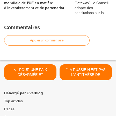
mondiale de l'UE en matière
d'investissement et de partenariat
Commentaires
Ajouter un commentaire
< " POUR UNE PAIX
"LA RUSSIE N'EST PAS
DÉSARMÉE ET
L'ANTITHÈSE DE
DÉSARMANTE " : LÉON
L'EUROPE" - Entretien avec
XIV
Alexeï Routkevit | Académie
de Géopolitique de Paris >
Hébergé par Overblog
Top articles
Pages