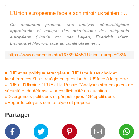
L'Union européenne face à son miroir ukrainien :Une analyse géostratégique approfondie des équilibres brisés et des vulnérabilités systémiques
Ce document propose une analyse géostratégique
approfondie et critique des orientations des dirigeants
européens (Ursula von der Leyen, Friedrich Merz,
Emmanuel Macron) face au conflit ukrainien...
https://www.academia.edu/167690455/LUnion_europ%C3%A9enne_face_%C3%A0_son_miroir_ukrainien_Une_analyse_g%C3%A9ostrat%C3%A9gique_approfondie_des_%C3%A9quilibres_bris%C3%A9s_et_des_vuln%C3%A9rabilit%C3%A9s_syst%C3%A9miques
#L'UE et sa politique étrangère
#L'UE face à ses choix et
incohérences
#La stratégie en question
#L'UE face à la guerre
#L'UE et l'Ukraine
#L'UE et la Russie
#Analyses stratégiques - de
sécurité et de défense
#La conflictualité en question
#Divergences politiques et géopolitiques
#Géopolitiques
#Regards-citoyens.com analyse et propose
Partager