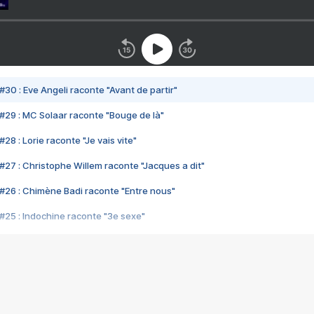
#30 : Eve Angeli raconte "Avant de partir"
#29 : MC Solaar raconte "Bouge de là"
28 : Lorie raconte "Je vais vite"
#27 : Christophe Willem raconte "Jacques a dit"
#26 : Chimène Badi raconte "Entre nous"
#25 : Indochine raconte "3e sexe"
#24 : Zaho raconte "C'est chelou"
#23 : Patrick Bruel raconte "Au café des délices"
#22 : Kyo raconte "Le chemin"