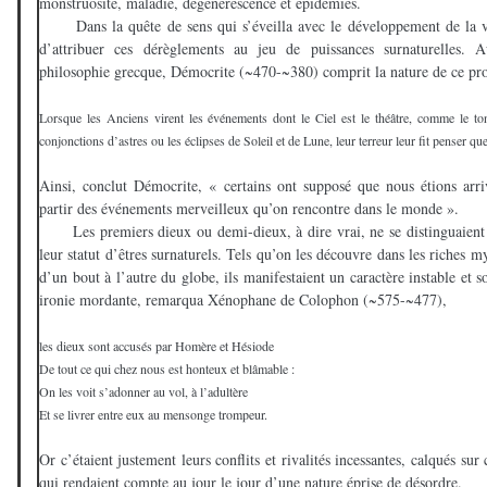
monstruosité, maladie, dégénérescence et épidémies.
Dans la quête de sens qui s’éveilla avec le développement de la vie 
d’attribuer ces dérèglements au jeu de puissances surnaturelles.
philosophie grecque, Démocrite (~470-~380) comprit la nature de ce prof
Lorsque les Anciens virent les événements dont le Ciel est le théâtre, comme le tonne
conjonctions d’astres ou les éclipses de Soleil et de Lune, leur terreur leur fit penser que
Ainsi, conclut Démocrite, « certains ont supposé que nous étions arri
partir des événements merveilleux qu’on rencontre dans le monde ».
Les premiers dieux ou demi-dieux, à dire vrai, ne se distinguaient
leur statut d’êtres surnaturels. Tels qu’on les découvre dans les riches m
d’un bout à l’autre du globe, ils manifestaient un caractère instable et
ironie mordante, remarqua Xénophane de Colophon (~575-~477),
les dieux sont accusés par Homère et Hésiode
De tout ce qui chez nous est honteux et blâmable :
On les voit s’adonner au vol, à l’adultère
Et se livrer entre eux au mensonge trompeur.
Or c’étaient justement leurs conflits et rivalités incessantes, calqués su
qui rendaient compte au jour le jour d’une nature éprise de désordre.