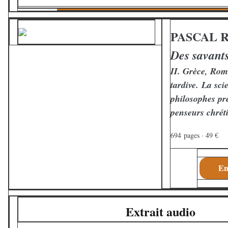
PASCAL 
Des savants
II. Grèce, Rom
tardive.
La sci
philosophes pr
penseurs chrét
694
pages · 49 €
En
Extrait audio