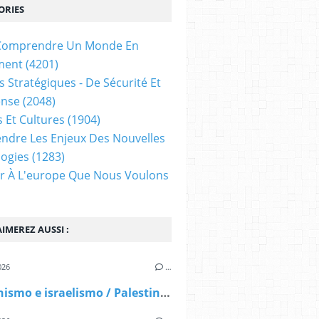
ORIES
t Comprendre Un Monde En
ment
(4201)
s Stratégiques - De Sécurité Et
ense
(2048)
s Et Cultures
(1904)
dre Les Enjeux Des Nouvelles
ogies
(1283)
ir À L'europe Que Nous Voulons
IMEREZ AUSSI :
026
…
Palestinismo e israelismo / Palestinisme et israélisme. Antonio CANTARO, Rome (Italie)