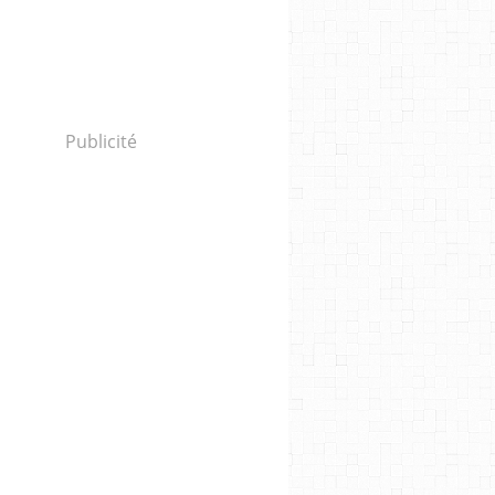
Publicité
 Palestinian Islamic Jihad: Council expands the le