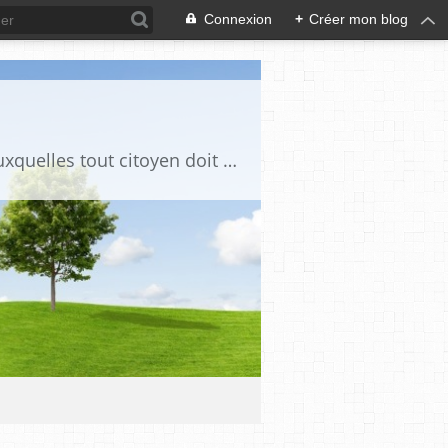
Connexion
+
Créer mon blog
Ce blog est destiné à stimuler l'intérêt du lecteur pour des questions de société auxquelles tout citoyen doit être en mesure d'apporter des réponses, individuelles ou collectives, en conscience et en responsabilité !