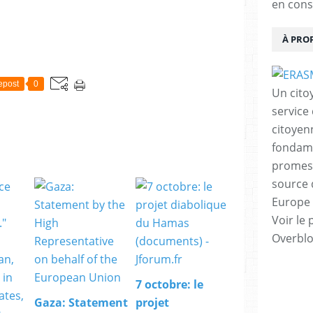
m
en cons
e
w
À PRO
o
r
k
epost
0
o
Un cito
f
service
t
h
citoyen
e
fondame
E
promess
U
source 
'
s
Europe 
r
Voir le 
e
Overbl
s
t
r
i
7 octobre: le
c
Gaza: Statement
projet
t