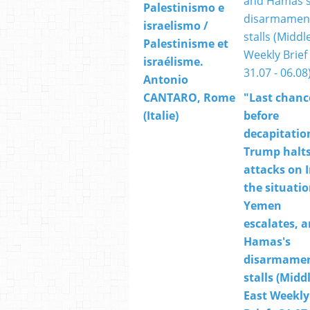
Palestinismo e
israelismo /
Palestinisme et
israélisme.
Antonio
CANTARO, Rome
"Last chanc
(Italie)
before
decapitatio
Trump halt
attacks on I
the situatio
Yemen
escalates, 
Hamas's
disarmame
stalls (Midd
East Weekly