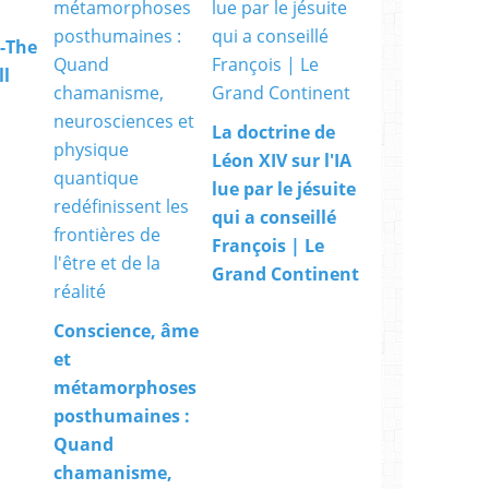
o
s
-The
e
ll
u
n
e
La doctrine de
c
Léon XIV sur l'IA
a
r
lue par le jésuite
t
qui a conseillé
o
François | Le
g
Grand Continent
r
a
p
Conscience, âme
h
et
i
e
métamorphoses
d
posthumaines :
e
Quand
s
r
chamanisme,