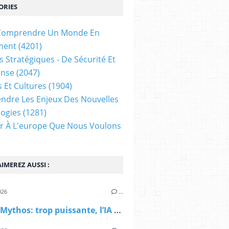
ORIES
t Comprendre Un Monde En
ment
(4201)
s Stratégiques - De Sécurité Et
ense
(2047)
s Et Cultures
(1904)
dre Les Enjeux Des Nouvelles
ogies
(1281)
ir À L'europe Que Nous Voulons
IMEREZ AUSSI :
026
…
Claude Mythos: trop puissante, l’IA est-elle devenue trop dangereuse ? par Victor Storchan (Le Grand Continent)