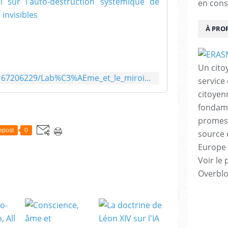
L'abîme et le
en cons
L
À PRO
'
A
B
Î
Un cito
M
https://www.academia.edu/167206229/Lab%C3%AEme_et_le_miroir_Essai_sur_lauto_destruction_syst%C3%A9mique_de_lhumanit%C3%A9_%C3%A0_l%C3%A8re_des_poisons_invisibles
service
E
E
citoyen
T
fondame
L
promess
E
epost
0
M
source 
I
Europe 
R
Voir le 
O
I
Overbl
R
p
r
o
p