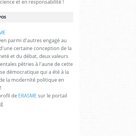
 miroir Essai sur l'auto-destruction systémique de 
cience et en responsabilité !
POS
yen parmi d'autres engagé au
 d'une certaine conception de la
neté et du débat, deux valeurs
ntales pétries à l'aune de cette
e démocratique qui a été à la
de la modernité politique en
!
profil de
ERASME
sur le portail
og