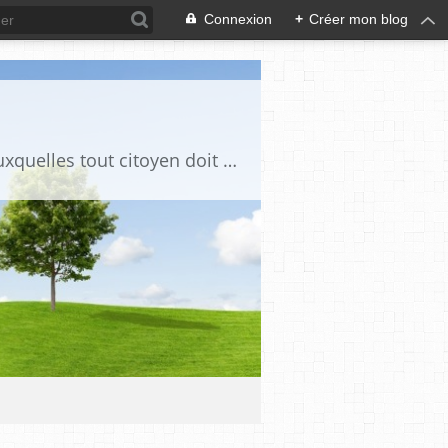
Connexion
+
Créer mon blog
Ce blog est destiné à stimuler l'intérêt du lecteur pour des questions de société auxquelles tout citoyen doit être en mesure d'apporter des réponses, individuelles ou collectives, en conscience et en responsabilité !