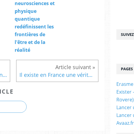
i
neurosciences et
s
physique
q
quantique
u
e
redéfinissent les
s
frontières de
SUIVE
e
l'être et de la
x
i
réalité
s
t
e
PAGES
n
Les importations européennes de gaz américain ont augmenté de plus de 300 % depuis la guerre en Ukraine - Le Grand Continent
Il existe en France une véritable incompréhension de la question migratoire, par Gérard-François Dumont
t
Erasme
i
ICLE
e
Exister
l
Rovere)
s
Lancer 
q
u
Lancer 
i
Avaaz.fr
m
e