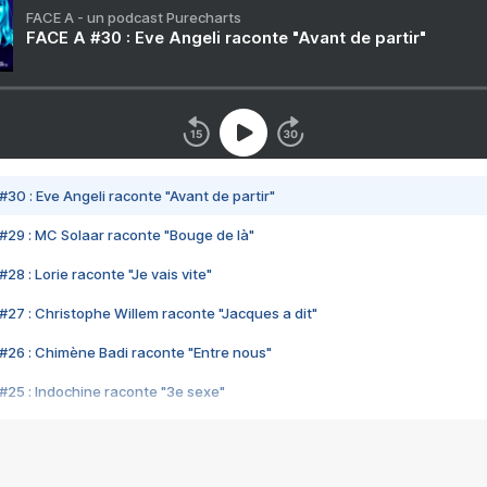
FACE A - un podcast Purecharts
FACE A #30 : Eve Angeli raconte "Avant de partir"
#30 : Eve Angeli raconte "Avant de partir"
#29 : MC Solaar raconte "Bouge de là"
28 : Lorie raconte "Je vais vite"
#27 : Christophe Willem raconte "Jacques a dit"
#26 : Chimène Badi raconte "Entre nous"
#25 : Indochine raconte "3e sexe"
#24 : Zaho raconte "C'est chelou"
#23 : Patrick Bruel raconte "Au café des délices"