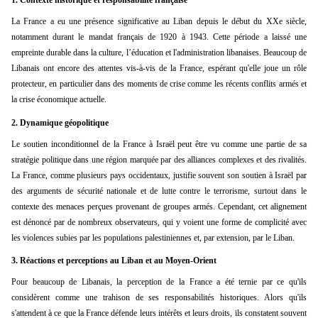
La France a eu une présence significative au Liban depuis le début du XXe siècle,
notamment durant le mandat français de 1920 à 1943. Cette période a laissé une
empreinte durable dans la culture, l’éducation et l'administration libanaises. Beaucoup de
Libanais ont encore des attentes vis-à-vis de la France, espérant qu'elle joue un rôle
protecteur, en particulier dans des moments de crise comme les récents conflits armés et
la crise économique actuelle.
2.
Dynamique géopolitique
Le soutien inconditionnel de la France à Israël peut être vu comme une partie de sa
stratégie politique dans une région marquée par des alliances complexes et des rivalités.
La France, comme plusieurs pays occidentaux, justifie souvent son soutien à Israël par
des arguments de sécurité nationale et de lutte contre le terrorisme, surtout dans le
contexte des menaces perçues provenant de groupes armés. Cependant, cet alignement
est dénoncé par de nombreux observateurs, qui y voient une forme de complicité avec
les violences subies par les populations palestiniennes et, par extension, par le Liban.
3.
Réactions et perceptions au Liban et au Moyen-Orient
Pour beaucoup de Libanais, la perception de la France a été ternie par ce qu'ils
considèrent comme une trahison de ses responsabilités historiques. Alors qu'ils
s'attendent à ce que la France défende leurs intérêts et leurs droits, ils constatent souvent