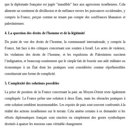
que la diplomatie française est jugée "inaudible" face aux agressions israéliennes. Cela
alimente un sentiment de désillusion et de méfiance envers les puissances occidentales, y
compris la France, perçue comme ne tenant pas compte des souffrances libanaises et
palestiniennes.
4.
La question des droits de l'homme et de la légitimité
Du point de vue des droits de l’homme, la communauté internationale, y compris la
France, fait face à des critiques concernant son soutien à Israël. Les actes de violence,
les violations des droits de l’homme, et les expulsions de Palestiniens suscitent
l’indignation, et beaucoup soutiennent que le simple fait de fournir une aide militaire ou
économique à un État dont les pratiques sont considérées comme répréhensibles
constituerait une forme de complicité.
5.
Complexité des solutions possibles
La prise de position de la France concernant la paix au Moyen-Orient reste également
compliquée. La France prône une solution à deux États, mais les obstacles pratiques à
cette solution semblent insurmontables. Les espoirs de paix sont souvent confrontés à la
réalité des actions israéliennes sur le terrain. Cela amène certains à se demander si les
efforts diplomatiques français sont sincères ou simplement des gestes symboliques
destinés à apaiser les tensions sans véritable changement.