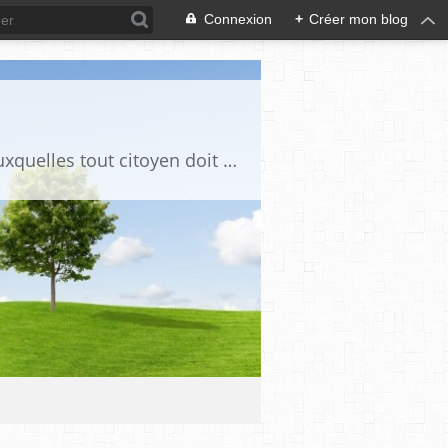
Connexion
+
Créer mon blog
Ce blog est destiné à stimuler l'intérêt du lecteur pour des questions de société auxquelles tout citoyen doit être en mesure d'apporter des réponses, individuelles ou collectives, en conscience et en responsabilité !