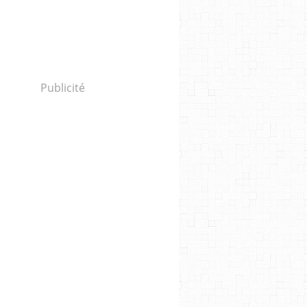
a CIA contredit Donald Trump sur les capacités mili
Publicité