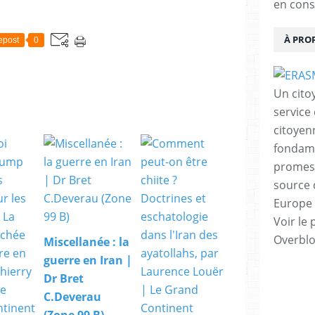
d
en cons
e
n
À PRO
epost
0
t
i
e
l
Un cito
l
service
e
d
citoyen
e
fondame
l
promess
a
C
source 
I
Europe 
A
Voir le 
a
Overbl
ff
Miscellanée : la
i
guerre en Iran |
r
Dr Bret
m
e
C.Deverau
q
(Zone 99 B)