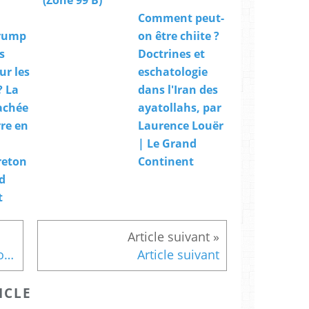
u
Comment peut-
e
rump
on être chiite ?
l
'
s
Doctrines et
I
ur les
eschatologie
r
? La
dans l'Iran des
a
n
achée
ayatollahs, par
a
rre en
Laurence Louër
c
| Le Grand
o
n
reton
Continent
s
d
e
t
r
v
é
u
The gatekeepers of dirty money - Transparency International
Article suivant
n
e
g
ICLE
r