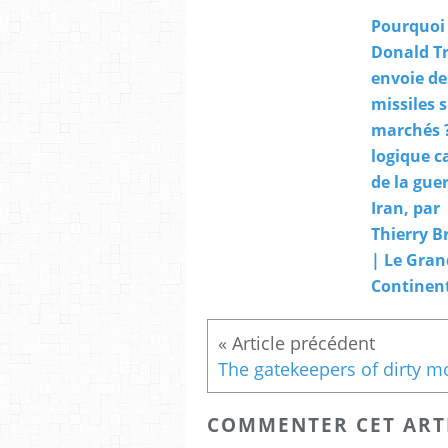
Pourquoi
Donald T
envoie de
missiles s
marchés 
logique c
de la gue
Iran, par
Thierry B
| Le Gran
Continen
COMMENTER CET ART