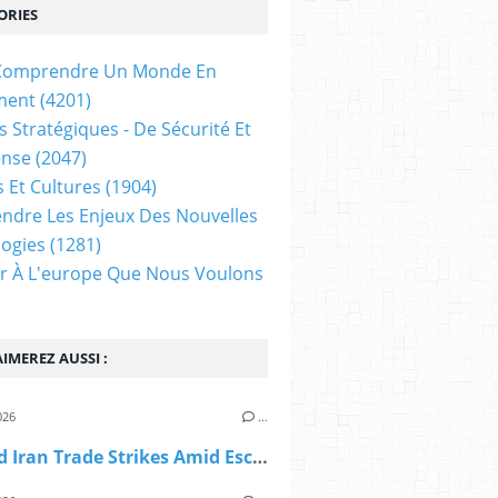
ORIES
t Comprendre Un Monde En
ment
(4201)
s Stratégiques - De Sécurité Et
ense
(2047)
s Et Cultures
(1904)
dre Les Enjeux Des Nouvelles
ogies
(1281)
ir À L'europe Que Nous Voulons
IMEREZ AUSSI :
026
…
U.S. and Iran Trade Strikes Amid Escalating Rhetoric (Global Guardian)