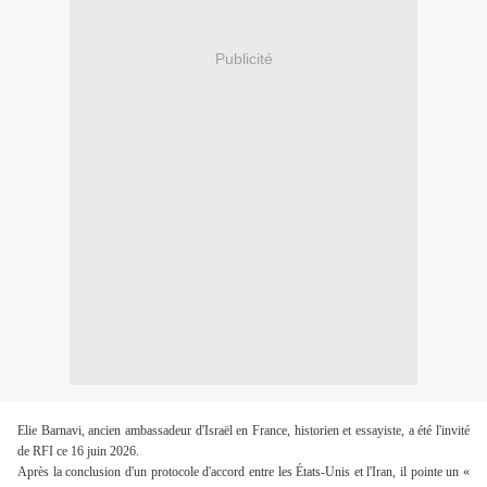
Publicité
Elie Barnavi, ancien ambassadeur d'Israël en France, historien et essayiste, a été l'invité 
de RFI ce 16 juin 2026. 
Après la conclusion d'un protocole d'accord entre les États-Unis et l'Iran, il pointe un « 