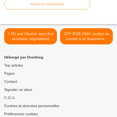
Ajouter un commentaire
< EU and Ukraine open first
CFP 2028-2034: soutien du
accession negotiations
Conseil à un financement
cluster
plus simple et plus efficace
des principales priorités de
l'UE >
Hébergé par Overblog
Top articles
Pages
Contact
Signaler un abus
C.G.U.
Cookies et données personnelles
Préférences cookies