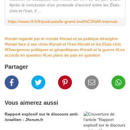
Après la conclusion d'un protocole d'accord entre les États-
Unis et l'Iran, il ...
https://www.rfi.fr/fr/podcasts/le-grand-invit%C3%A9-international/20260616-elie-barnavi-c-est-une-catastrophe-pour-netanyahu-et-une-mauvaise-nouvelle-pour-isra%C3%ABl-en-g%C3%A9n%C3%A9ral
#Israël regardé par le monde
#Israel et sa politique étrangère
#Israel face à ses choix
#Israël et l'Iran
#Israël et les Etats-Unis
#Divergences politiques et géopolitiques
#Israël et la guerre
#Les
accords en question
#Les plans de paix en question
Partager
Vous aimerez aussi
Rapport explosif sur le discours anti-
israélien - Jforum.fr