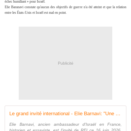
échec humiliant » pour Israël. 
Elie Baranavi constate qu'aucun des objectifs de guerre n'a été atteint et que la relation 
entre les États-Unis et Israël est mal en point.
Publicité
Le grand invité international - Elie Barnavi: "Une catastrophe pour Netanyahu et une mauvaise nouvelle pour Israël en général"
Elie Barnavi, ancien ambassadeur d'Israël en France,
historien et essayiste, est l'invité de RFI ce 16 juin 2026.