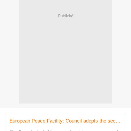
Publicité
European Peace Facility: Council adopts the second assistance measure in support of the Egyptian Armed Forces