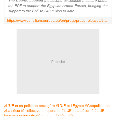
The Council adopted the second assistance measure under
the EPF to support the Egyptian Armed Forces, bringing the
support to the EAF to €40 million to date.
https://www.consilium.europa.eu/en/press/press-releases/2026/06/08/european-peace-facility-council-adopts-the-second-assistance-measure-in-support-of-the-egyptian-armed-forces/
Publicité
#L'UE et sa politique étrangère
#L'UE et l'Egypte
#Géopolitiques
#La sécurité collective en question
#L'UE et la sécurité
#L'UE
face aux enjeux de défense et de sécurité