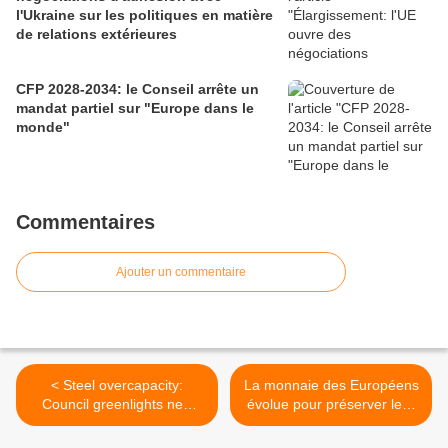
l'Ukraine sur les politiques en matière
de relations extérieures
CFP 2028-2034: le Conseil arrête un
mandat partiel sur "Europe dans le
monde"
Commentaires
Ajouter un commentaire
< Steel overcapacity:
La monnaie des Européens
Council greenlights new
évolue pour préserver leur
rules to protect the EU steel
liberté de paiement, par
market from global
Piero Cipollone (Conseil