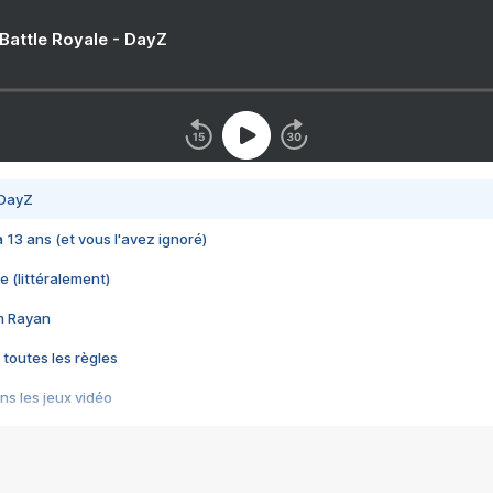
 Battle Royale - DayZ
 DayZ
 a 13 ans (et vous l'avez ignoré)
e (littéralement)
im Rayan
 toutes les règles
s les jeux vidéo
us choquant de Rockstar ? - Le scandale BULLY
e plus moche de Steam