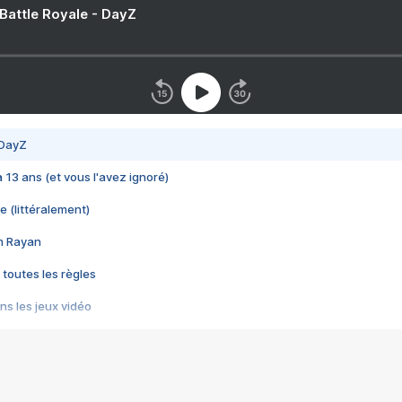
 Battle Royale - DayZ
 DayZ
 a 13 ans (et vous l'avez ignoré)
e (littéralement)
im Rayan
 toutes les règles
s les jeux vidéo
us choquant de Rockstar ? - Le scandale BULLY
e plus moche de Steam