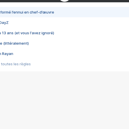
nsformé l’ennui en chef-d’œuvre
 DayZ
 a 13 ans (et vous l'avez ignoré)
e (littéralement)
im Rayan
 toutes les règles
s les jeux vidéo
us choquant de Rockstar ? - Le scandale BULLY
e plus moche de Steam
du RÊVE tourne au CAUCHEMAR
pendant 8 heures
it… à tort