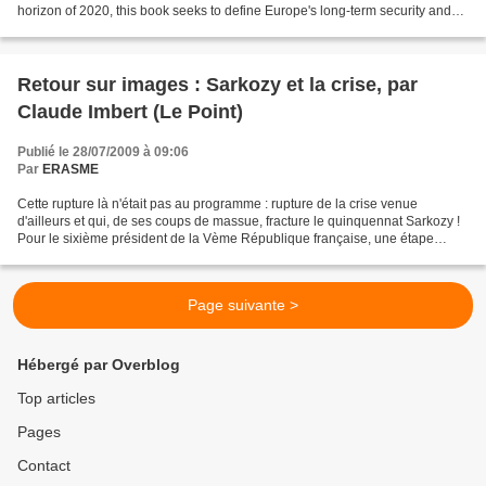
horizon of 2020, this book seeks to define Europe's long-term security and
defence ambitions, and to examine how...
Retour sur images : Sarkozy et la crise, par
Claude Imbert (Le Point)
Publié le 28/07/2009 à 09:06
Par
ERASME
Cette rupture là n'était pas au programme : rupture de la crise venue
d'ailleurs et qui, de ses coups de massue, fracture le quinquennat Sarkozy !
Pour le sixième président de la Vème République française, une étape
s'achève née dans l'euphorie de l'élection,...
Page suivante >
Hébergé par Overblog
Top articles
Pages
Contact