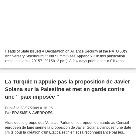
Heads of State issued A Declaration on Alliance Security at the NATO 60th
Anniversary Strasbourg / Kehl Summit (see Appendix 3 in this publication
xcms_bst_dms_29157_29158_2.pdf ). A few days prior to this a Citizens
Declaration of Alliance Security was...
La Turquie n'appuie pas la proposition de Javier
Solana sur la Palestine et met en garde contre
une " paix imposée "
Publié le 28/07/2009 à 16:05
Par
ERASME & AVERROES
Alors que le groupe des Verts au Parlement européen demande au Conseil
européen de faire sienne la proposition de Javier Solana d'imposer une date
limite pour la création d'un Etat palestinien et sa reconnaissance par les