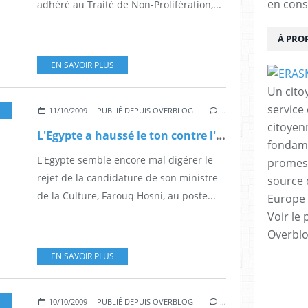
en cons
adhéré au Traité de Non-Prolifération,...
À PRO
EN SAVOIR PLUS
Un cito
service
11/10/2009
PUBLIÉ DEPUIS OVERBLOG
…
citoyen
L'Egypte a haussé le ton contre l'UE et doute de l'UpM
fondame
L'Egypte semble encore mal digérer le
promess
rejet de la candidature de son ministre
source 
de la Culture, Farouq Hosni, au poste...
Europe 
Voir le 
Overbl
EN SAVOIR PLUS
10/10/2009
PUBLIÉ DEPUIS OVERBLOG
…