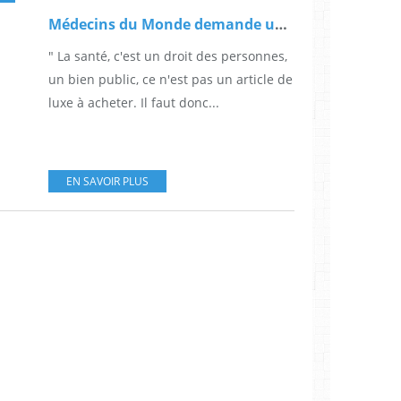
Médecins du Monde demande une résolution du Parlement européen réaffirmant " la nécessité d'un accès égal aux soins pour tous, y compris les sans-papiers et les demandeurs d'asile "
" La santé, c'est un droit des personnes,
un bien public, ce n'est pas un article de
luxe à acheter. Il faut donc...
EN SAVOIR PLUS