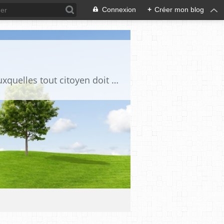
Connexion
+
Créer mon blog
Ce blog est destiné à stimuler l'intérêt du lecteur pour des questions de société auxquelles tout citoyen doit être en mesure d'apporter des réponses, individuelles ou collectives, en conscience et en responsabilité !