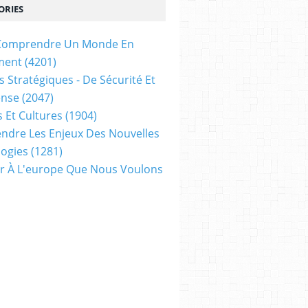
ORIES
t Comprendre Un Monde En
ment
(4201)
s Stratégiques - De Sécurité Et
ense
(2047)
s Et Cultures
(1904)
dre Les Enjeux Des Nouvelles
ogies
(1281)
ir À L'europe Que Nous Voulons