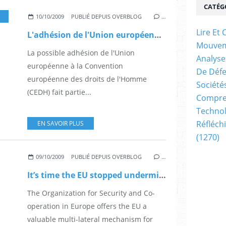
CATÉG
10/10/2009
PUBLIÉ DEPUIS OVERBLOG
…
Lire E
L'adhésion de l'Union européenne à la Convention européenne des droits de l'Homme (CEDH) est une priorité
Mouve
La possible adhésion de l'Union
Analyse
européenne à la Convention
De Déf
européenne des droits de l'Homme
Société
(CEDH) fait partie...
Compren
Technol
Réfléch
EN SAVOIR PLUS
(1270)
09/10/2009
PUBLIÉ DEPUIS OVERBLOG
…
It’s time the EU stopped undermining the OSCE, by Marc Perrin de Brichambaut
The Organization for Security and Co-
operation in Europe offers the EU a
valuable multi-lateral mechanism for