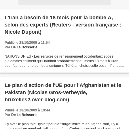
L'Iran a besoin de 18 mois pour la bombe A,
selon des experts (Reuters - version française :
Nicole Dupont)
Publié le 28/10/2009 à 11:54
Par
De La Boisserie
NATIONS UNIES - Les services de renseignement occidentaux et des
diplomates estiment qu'il faudrait probablement au moins 18 mois à l'Iran
pour fabriquer une bombe atomique si Téhéran choisit cette option. Pendant
des années, la CIA, le M16 britannique,...
Le plan d'action de l'UE pour l'Afghanistan et le
Pakistan (Nicolas Gros-Verheyde,
bruxelles2.over-blog.com)
Publié le 28/10/2009 à 10:44
Par
De La Boisserie
Il y avait le plan "McCrystal" pour le "surge" militaire en Afghanistan, il y a
maintenant un pendant civil et européen. Certes le second n'est pas aussi